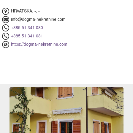
stor
22)
HRVATSKA, -, -
kretnine
info@dogma-nekretnine.com
+385 51 341 080
mor
08)
+385 51 341 081
https://dogma-nekretnine.com