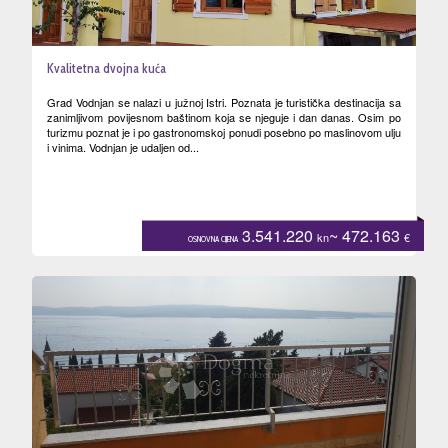
Kvalitetna dvojna kuća
Grad Vodnjan se nalazi u južnoj Istri. Poznata je turistička destinacija sa
zanimljivom povijesnom baštinom koja se njeguje i dan danas. Osim po
turizmu poznat je i po gastronomskoj ponudi posebno po maslinovom ulju
i vinima. Vodnjan je udaljen od...
3.541.220
~ 472.163
kn
€
OSNOVNA CIJENA