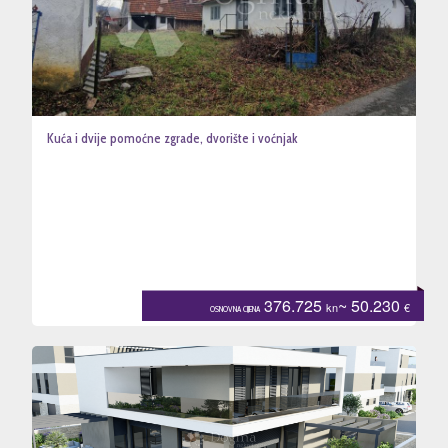
Kuća i dvije pomoćne zgrade, dvorište i voćnjak
376.725
~ 50.230
kn
€
OSNOVNA CIJENA