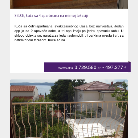
SELCE, kuća sa 4 apartmana na mirnoj lokaciji
Kuća sa četiri apartmana, svaki zasebnog ulaza, bez namještaja. Jedan
app je sa 2 spavaće sobe, a tri app imaju po jednu spavaću sobu. U
sklopu objekta su: garaža za jedan automobil, tri parkirna mjesta i vrt sa
natkrivenom terasom. Kuća se na...
3.729.580
~ 497.277
kn
€
OSNOVNA CIJENA