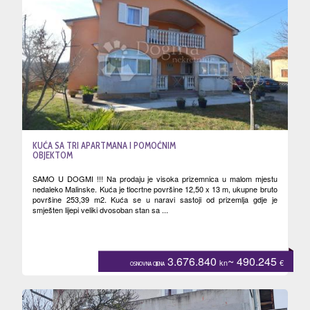
KUĆA SA TRI APARTMANA I POMOĆNIM
OBJEKTOM
SAMO U DOGMI !!! Na prodaju je visoka prizemnica u malom mjestu
nedaleko Malinske. Kuća je tlocrtne površine 12,50 x 13 m, ukupne bruto
površine 253,39 m2. Kuća se u naravi sastoji od prizemlja gdje je
smješten lijepi veliki dvosoban stan sa ...
3.676.840
~ 490.245
kn
€
OSNOVNA CIJENA