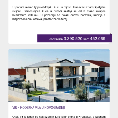
U ponudi imamo lijepu obiteljsku kuću u mjestu Rukavac iznad Opatijske
rivijere. Samostojeća kuća u prirodi sastoji se od 3 etaže ukupne
kvadrature 200 m2. U prizemlju se nalazi dnevni boravak, kuhinja s
blagovaonicom, ostava, prostor za vešeraj...
3.390.520
~ 452.069
kn
€
OSNOVNA CIJENA
VIR – MODERNA VILA U NOVOGRADNJI
Otok Vir je jedan od najtraženijih turističkih otoka u Hrvatskoj, s kopnom