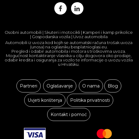
Osobni automobili | Skuteri i motocikli | Kamperi i kamp prikolice
| Gospodarska vozila | Uvoz automobila
Automobili iz uvoza kod kojih se automatski računa trošak uvoza
(unosa) na oglasniku besplatnioglasi.eu.
Pregled i odabir automobila i motora s troškovima uvoza.
Mogućnost kontaktiranje vlasnika u cilju dogovora oko prodaje,
odabir kredita i osiguranja za vozilo te informacije o uvozu vozila
u Hrvatsku.
Partneri
Oglašavanje
O nama
Blog
Uvjeti korištenja
Politika privatnosti
Kontakt i pomoć