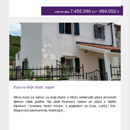
7.455.390
~ 994.052
kn
€
OSNOVNA CIJENA
Kuća na dvije etaže, najam
Mirna kuća za odmor na dvije etaže, u blizini netaknutih plaža otvorenih
tijekom cijele godine. Na obali Kvarnera nalaze se plaže s bijelim
šljunkom i kristalno čistim morem, s pogledom na Cres, Lošinj i Krk.
Mogućnost planinarenja, brdskog b...