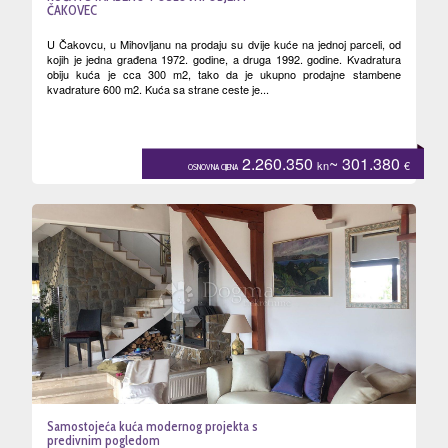
ČAKOVEC
U Čakovcu, u Mihovljanu na prodaju su dvije kuće na jednoj parceli, od
kojih je jedna građena 1972. godine, a druga 1992. godine. Kvadratura
obiju kuća je cca 300 m2, tako da je ukupno prodajne stambene
kvadrature 600 m2. Kuća sa strane ceste je...
2.260.350
~ 301.380
kn
€
OSNOVNA CIJENA
Samostojeća kuća modernog projekta s
predivnim pogledom