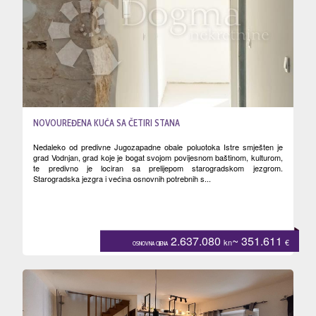
NOVOUREĐENA KUĆA SA ČETIRI STANA
Nedaleko od predivne Jugozapadne obale poluotoka Istre smješten je
grad Vodnjan, grad koje je bogat svojom povijesnom baštinom, kulturom,
te predivno je lociran sa prelijepom starogradskom jezgrom.
Starogradska jezgra i većina osnovnih potrebnih s...
2.637.080
~ 351.611
kn
€
OSNOVNA CIJENA