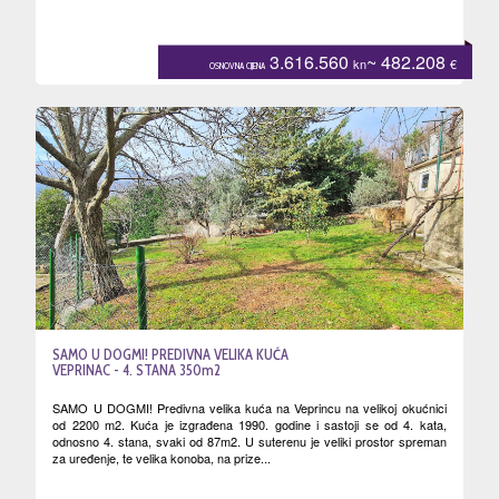
3.616.560
~ 482.208
kn
€
OSNOVNA CIJENA
SAMO U DOGMI! PREDIVNA VELIKA KUĆA
VEPRINAC - 4. STANA 350m2
SAMO U DOGMI! Predivna velika kuća na Veprincu na velikoj okućnici
od 2200 m2. Kuća je izgrađena 1990. godine i sastoji se od 4. kata,
odnosno 4. stana, svaki od 87m2. U suterenu je veliki prostor spreman
za uređenje, te velika konoba, na prize...