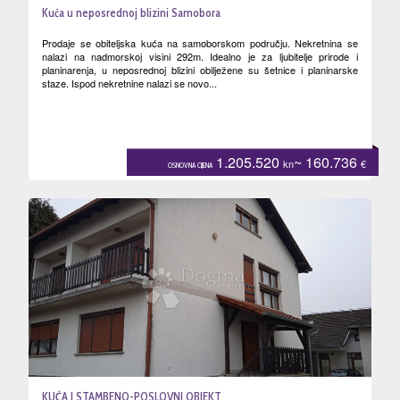
Kuća u neposrednoj blizini Samobora
Prodaje se obiteljska kuća na samoborskom području. Nekretnina se
nalazi na nadmorskoj visini 292m. Idealno je za ljubitelje prirode i
planinarenja, u neposrednoj blizini obilježene su šetnice i planinarske
staze. Ispod nekretnine nalazi se novo...
1.205.520
~ 160.736
kn
€
OSNOVNA CIJENA
KUĆA I STAMBENO-POSLOVNI OBJEKT