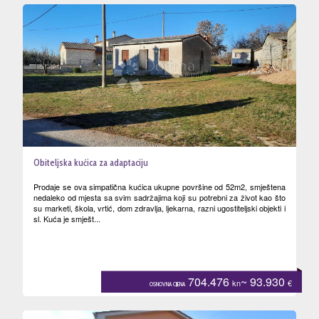
Obiteljska kućica za adaptaciju
Prodaje se ova simpatična kućica ukupne površine od 52m2, smještena
nedaleko od mjesta sa svim sadržajima koji su potrebni za život kao što
su marketi, škola, vrtić, dom zdravlja, ljekarna, razni ugostiteljski objekti i
sl. Kuća je smješt...
704.476
~ 93.930
kn
€
OSNOVNA CIJENA