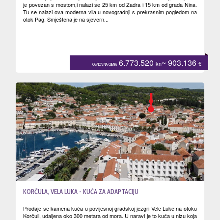
je povezan s mostom,i nalazi se 25 km od Zadra i 15 km od grada Nina.
Tu se nalazi ova moderna vila u novogradnji s prekrasnim pogledom na
otok Pag. Smještena je na sjevern...
6.773.520
~ 903.136
kn
€
OSNOVNA CIJENA
KORČULA, VELA LUKA - KUĆA ZA ADAPTACIJU
Prodaje se kamena kuća u povijesnoj gradskoj jezgri Vele Luke na otoku
Korčuli, udaljena oko 300 metara od mora. U naravi je to kuća u nizu koja