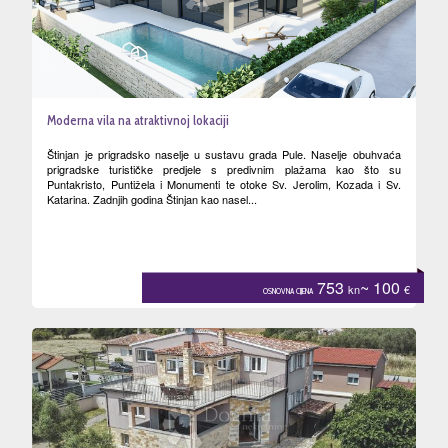
Moderna vila na atraktivnoj lokaciji
Štinjan je prigradsko naselje u sustavu grada Pule. Naselje obuhvaća
prigradske turističke predjele s predivnim plažama kao što su
Puntakristo, Puntižela i Monumenti te otoke Sv. Jerolim, Kozada i Sv.
Katarina. Zadnjih godina Štinjan kao nasel...
753
~ 100
kn
€
OSNOVNA CIJENA