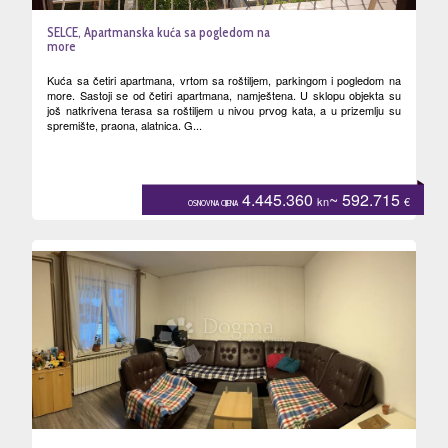
SELCE, Apartmanska kuća sa pogledom na
more
Kuća sa četiri apartmana, vrtom sa roštiljem, parkingom i pogledom na
more. Sastoji se od četiri apartmana, namještena. U sklopu objekta su
još natkrivena terasa sa roštiljem u nivou prvog kata, a u prizemlju su
spremište, praona, alatnica. G...
4.445.360
~ 592.715
kn
€
OSNOVNA CIJENA