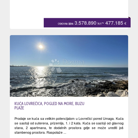
3.578.890
~ 477.185
kn
€
OSNOVNA CIJENA
KUĆA LOVREČICA, POGLED NA MORE, BLIZU
PLAŽE
Prodaje se kuća sa velikim potencijalom u Lovrečici pored Umaga. Kuća
se sastoji od suterena, prizemlja, 1. i 2 kata. Kuća se sastoji od glavnog
stana, 2 apartmana, te dodatnih prostora gdje se može urediti još
stambenog prostora. Raspolaže ...