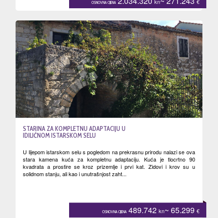
2.034.320
~ 271.243
kn
€
OSNOVNA CIJENA
STARINA ZA KOMPLETNU ADAPTACIJU U
IDILIČNOM ISTARSKOM SELU
U lijepom istarskom selu s pogledom na prekrasnu prirodu nalazi se ova
stara kamena kuća za kompletnu adaptaciju. Kuća je tlocrtno 90
kvadrata a prostire se kroz prizemlje i prvi kat. Zidovi i krov su u
solidnom stanju, ali kao i unutrašnjost zaht...
489.742
~ 65.299
kn
€
OSNOVNA CIJENA