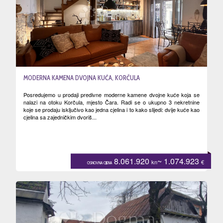
MODERNA KAMENA DVOJNA KUĆA, KORČULA
Posredujemo u prodaji predivne moderne kamene dvojne kuće koja se
nalazi na otoku Korčula, mjesto Čara. Radi se o ukupno 3 nekretnine
koje se prodaju isključivo kao jedna cjelina i to kako slijedi: dvije kuće kao
cjelina sa zajedničkim dvoriš...
8.061.920
~ 1.074.923
kn
€
OSNOVNA CIJENA