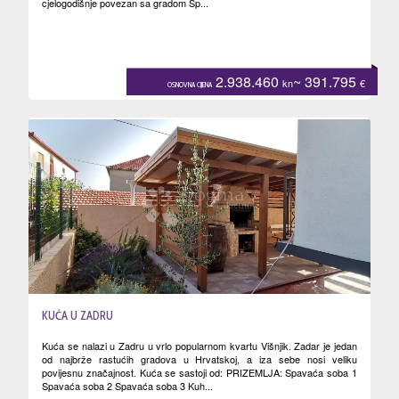
cjelogodišnje povezan sa gradom Sp...
2.938.460
~ 391.795
kn
€
OSNOVNA CIJENA
KUĆA U ZADRU
Kuća se nalazi u Zadru u vrlo popularnom kvartu Višnjik. Zadar je jedan
od najbrže rastućih gradova u Hrvatskoj, a iza sebe nosi veliku
povijesnu značajnost. Kuća se sastoji od: PRIZEMLJA: Spavaća soba 1
Spavaća soba 2 Spavaća soba 3 Kuh...