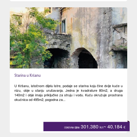
Starina u Kršanu
U Kršanu, istočnom dijelu Istre, podaje se starina koju čine dvije kuće u
nizu, obje u stanju urušavanja. Jedna je kvadrature 80m2, a druga
140m2 i obje imaju priključke za struju i vodu. Kuću okružuje prostrana
okućnica od 495m2, pogodna za...
301.380
~ 40.184
kn
€
OSNOVNA CIJENA