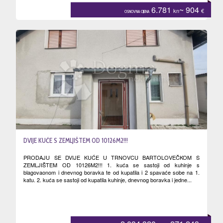
6.781
~ 904
kn
€
OSNOVNA CIJENA
DVIJE KUĆE S ZEMLJIŠTEM OD 10126M2!!!
PRODAJU SE DVIJE KUĆE U TRNOVCU BARTOLOVEČKOM S
ZEMLJIŠTEM OD 10126M2!!! 1. kuća se sastoji od kuhinje s
blagovaonom i dnevnog boravka te od kupatila i 2 spavaće sobe na 1.
katu. 2. kuća se sastoji od kupatila kuhinje, dnevnog boravka i jedne...