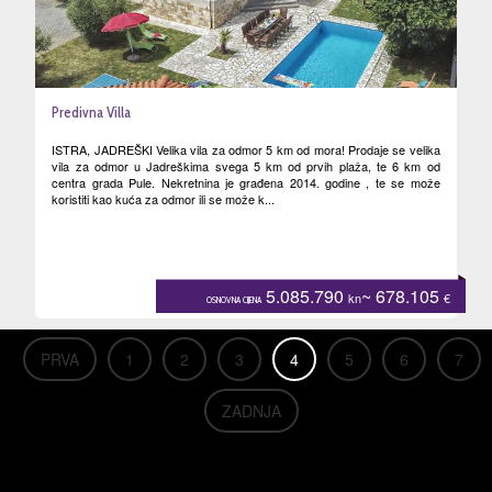
Predivna Villa
ISTRA, JADREŠKI Velika vila za odmor 5 km od mora! Prodaje se velika
vila za odmor u Jadreškima svega 5 km od prvih plaža, te 6 km od
centra grada Pule. Nekretnina je građena 2014. godine , te se može
koristiti kao kuća za odmor ili se može k...
5.085.790
~ 678.105
kn
€
OSNOVNA CIJENA
PRVA
1
2
3
4
5
6
7
ZADNJA