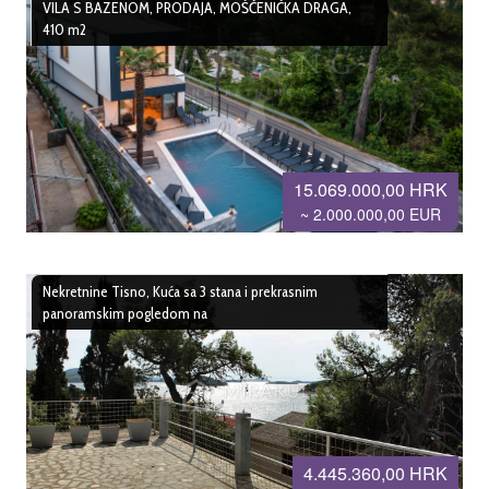
VILA S BAZENOM, PRODAJA, MOŠĆENIČKA DRAGA,
410 m2
15.069.000,00 HRK
~ 2.000.000,00 EUR
Nekretnine Tisno, Kuća sa 3 stana i prekrasnim
panoramskim pogledom na
4.445.360,00 HRK