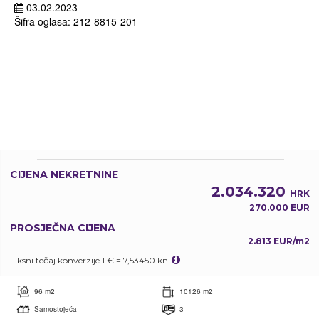
03.02.2023
Šifra oglasa: 212-8815-201
CIJENA NEKRETNINE
2.034.320
HRK
270.000 EUR
PROSJEČNA CIJENA
2.813 EUR/m2
Fiksni tečaj konverzije 1 € = 7,53450 kn
96 m2
10126 m2
Samostojeća
3