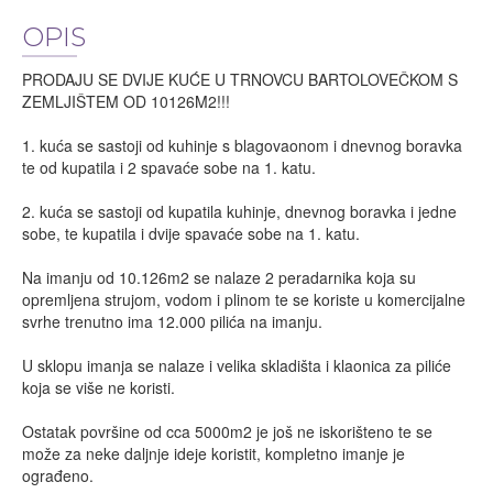
OPIS
PRODAJU SE DVIJE KUĆE U TRNOVCU BARTOLOVEČKOM S
ZEMLJIŠTEM OD 10126M2!!!
1. kuća se sastoji od kuhinje s blagovaonom i dnevnog boravka
te od kupatila i 2 spavaće sobe na 1. katu.
2. kuća se sastoji od kupatila kuhinje, dnevnog boravka i jedne
sobe, te kupatila i dvije spavaće sobe na 1. katu.
Na imanju od 10.126m2 se nalaze 2 peradarnika koja su
opremljena strujom, vodom i plinom te se koriste u komercijalne
svrhe trenutno ima 12.000 pilića na imanju.
U sklopu imanja se nalaze i velika skladišta i klaonica za piliće
koja se više ne koristi.
Ostatak površine od cca 5000m2 je još ne iskorišteno te se
može za neke daljnje ideje koristit, kompletno imanje je
ograđeno.