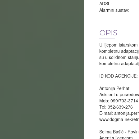
ADSL:
Alarmni sustav:
OPIS
U lijepom istarskom
kompletnu adaptaciju.
su u solidnom stanju
kompletnu adaptacij
ID KOD AGENCIJE:
Antonija Perhat
Asistent u posredov
Mob: 099/703-3714
Tel: 052/639-276
E-mail:
antonija.pe
www.dogma-nekretn
Selma Bašić - Rovin
Agent s licencom