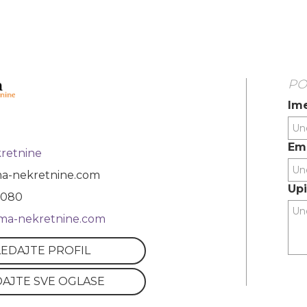
PO
Ime
Ema
retnine
a-nekretnine.com
Upi
 080
gma-nekretnine.com
EDAJTE PROFIL
AJTE SVE OGLASE