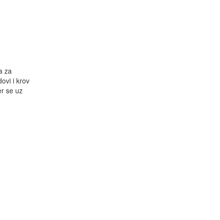
a za
ovi i krov
er se uz