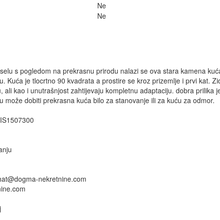
Ne
Ne
 selu s pogledom na prekrasnu prirodu nalazi se ova stara kamena kuć
 Kuća je tlocrtno 90 kvadrata a prostire se kroz prizemlje i prvi kat. Zid
, ali kao i unutrašnjost zahtijevaju kompletnu adaptaciju. dobra prilika j
u može dobiti prekrasna kuća bilo za stanovanje ili za kuću za odmor.
 IS1507300
anju
rhat@dogma-nekretnine.com
ine.com
j