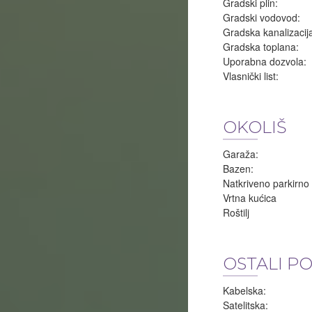
Gradski plin:
Gradski vodovod:
Gradska kanalizacij
Gradska toplana:
Uporabna dozvola:
Vlasnički list:
OKOLIŠ
Garaža:
Bazen:
Natkriveno parkirno
Vrtna kućica
Roštilj
OSTALI P
Kabelska:
Satelitska: