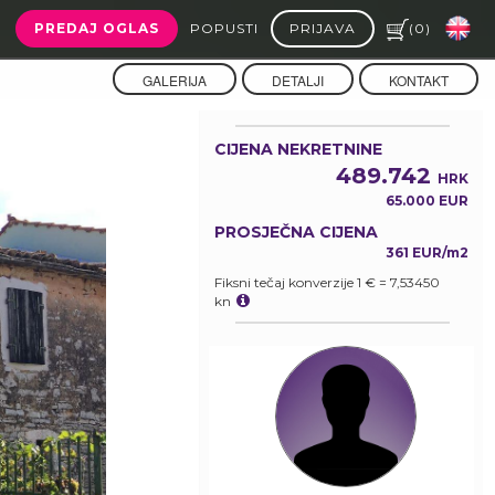
PREDAJ OGLAS
POPUSTI
PRIJAVA
(
0
)
GALERIJA
DETALJI
KONTAKT
CIJENA NEKRETNINE
489.742
HRK
65.000 EUR
PROSJEČNA CIJENA
361 EUR/m2
Fiksni tečaj konverzije 1 € = 7,53450
kn