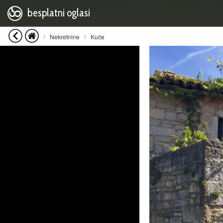
besplatni oglasi
Nekretnine
Kuće
|
|