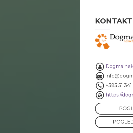
KONTAKT
Dogma nek
info@dogm
+385 51 341
https://do
POGL
POGLED