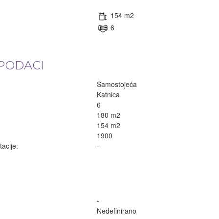
154 m2
6
PODACI
Samostojeća
Katnica
6
180 m2
154 m2
1900
acije:
-
-
Nedefinirano