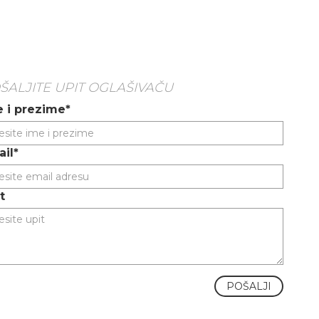
ŠALJITE UPIT OGLAŠIVAČU
 i prezime*
il*
t
POŠALJI