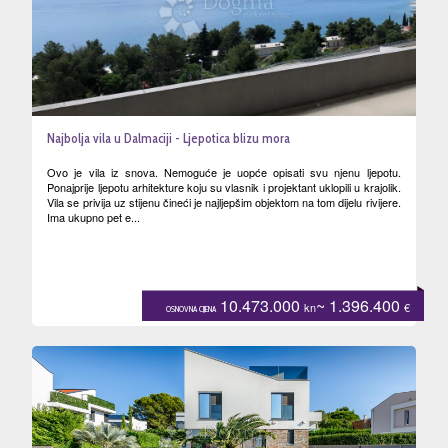
Najbolja vila u Dalmaciji - Ljepotica blizu mora
Ovo je vila iz snova. Nemoguće je uopće opisati svu njenu ljepotu.
Ponajprije ljepotu arhitekture koju su vlasnik i projektant uklopili u krajolik.
Vila se privija uz stijenu čineći je najljepšim objektom na tom dijelu rivijere.
Ima ukupno pet e...
10.473.000
~ 1.396.400
kn
€
OSNOVNA CIJENA