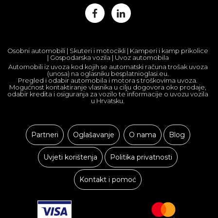
Osobni automobili | Skuteri i motocikli | Kamperi i kamp prikolice
| Gospodarska vozila | Uvoz automobila
Automobili iz uvoza kod kojih se automatski računa trošak uvoza
(unosa) na oglasniku besplatnioglasi.eu.
Pregled i odabir automobila i motora s troškovima uvoza.
Mogućnost kontaktiranje vlasnika u cilju dogovora oko prodaje,
odabir kredita i osiguranja za vozilo te informacije o uvozu vozila
u Hrvatsku.
Partneri
Oglašavanje
O nama
Blog
Uvjeti korištenja
Politika privatnosti
Kontakt i pomoć