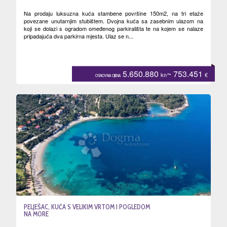
Na prodaju luksuzna kuća stambene površine 150m2, na tri etaže
povezane unutarnjim stubištem. Dvojna kuća sa zasebnim ulazom na
koji se dolazi s ogradom omeđenog parkirališta te na kojem se nalaze
pripadajuća dva parkirna mjesta. Ulaz se n...
5.650.880
~ 753.451
kn
€
OSNOVNA CIJENA
PELJEŠAC, KUĆA S VELIKIM VRTOM I POGLEDOM
NA MORE