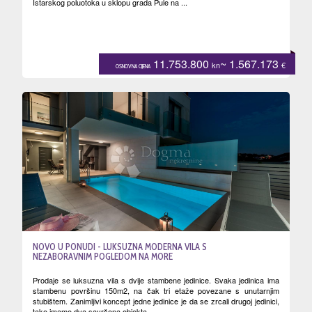
Istarskog poluotoka u sklopu grada Pule na ...
11.753.800
~ 1.567.173
kn
€
OSNOVNA CIJENA
NOVO U PONUDI - LUKSUZNA MODERNA VILA S
NEZABORAVNIM POGLEDOM NA MORE
Prodaje se luksuzna vila s dvije stambene jedinice. Svaka jedinica ima
stambenu površinu 150m2, na čak tri etaže povezane s unutarnjim
stubištem. Zanimljivi koncept jedne jedinice je da se zrcali drugoj jedinici,
tako imamo dva savršena objekta...