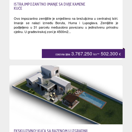
ISTRA,IMPOZANTNO IMANJE SA DVIJE KAMENE
KUĆE
Ovo impozantno zemljište je smješteno na brežuljcima u centralnoj Istri.
Imanje se nalazi između Boruta, Huma i Lupoglava. Zemljište je
podijeljeno u 31 parcelu međusobno povezanu u jedinstvenu prirodnu
cjelinu. U građevinskoj zoni je 4500m2...
3.767.250
~ 502.300
kn
€
OSNOVNA CIJENA
EKSKLUZIVNO! KUĆA SA BAZENOM U IZGRADNJI,