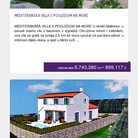
MEDITERANSKA VILLA S POGLEDOM NA MORE
MEDITERANSKA VILLA S POGLEDOM NA MORE U okolici Malinske, u
ponudi imamo vilu s bazenom u izgradnji. Okružena mirom i zelenilom,
ova vila se gradi na svega 2,5 km od mora i pružat će savršeni odmor u
intimnom dijelu otoka, a opet u blizini svih ...
6.743.380
~ 899.117
kn
€
OSNOVNA CIJENA