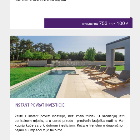
753
~ 100
kn
€
OSNOVNA CIJENA
INSTANT POVRAT INVESTICIJE
Želite li instant povrat inesticije, bez imalo truda? U sredisnjoj Istri,
centralnom mjestu, a u usred prirode i predivnih krajolika nudimo Vam
kupnju kuće sa vrlo dobrom inesticijom. Kuća je trenutno u dugoročnom
najmu 18. mjeseci te je tako mo...