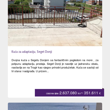
Kuća za adaptaciju, Seget Donji
Dvojna kuća u Segetu Donjem sa fantastičnim pogledom na more , za
potpunu adaptaciju, prodaja. Seget Donji je naselje uz jadransku obalu,
nastavlja se na Trogir kao njegov prirodni produžetak. Kuća se sastoji od
tri stana i nadgrađa. U prizem...
2.637.080
~ 351.611
kn
€
OSNOVNA CIJENA