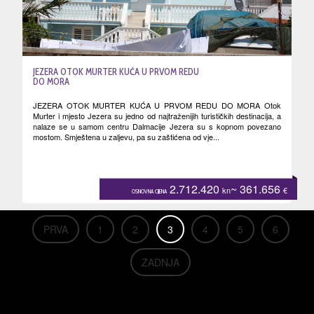
JEZERA OTOK MURTER KUĆA U PRVOM REDU
DO MORA
JEZERA OTOK MURTER KUĆA U PRVOM REDU DO MORA Otok
Murter i mjesto Jezera su jedno od najtraženijih turističkih destinacija, a
nalaze se u samom centru Dalmacije Jezera su s kopnom povezano
mostom. Smještena u zaljevu, pa su zaštićena od vje...
2.712.420
~ 361.656
kn
€
OSNOVNA CIJENA
PRVA
1
2
3
4
5
6
ZADNJA