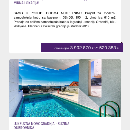
MIRNA LOKACIJA!
SAMO U PONUDI DOGMA NEKRETNINE! Projekt za modernu
samostojeću kuću sa bazenom, 3S+DB, 195 m2, okućnica 610 m2!
Prodaje se odlična samostojeća kuća u izgradnji u naselju Orbanići, blizu
Vodnjana. Planirani završetak gradnje je studeni 2023....
3.902.870
~ 520.383
kn
€
OSNOVNA CIJENA
LUKSUZNA NOVOGRADNJA - BLIZINA
DUBROVNIKA