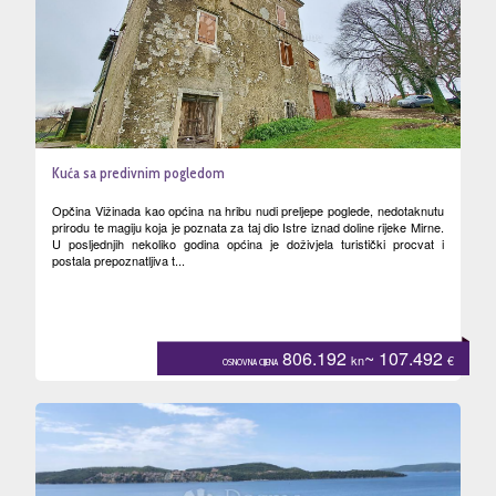
Kuća sa predivnim pogledom
Opčina Vižinada kao općina na hribu nudi preljepe poglede, nedotaknutu
prirodu te magiju koja je poznata za taj dio Istre iznad doline rijeke Mirne.
U posljednjih nekoliko godina općina je doživjela turistički procvat i
postala prepoznatljiva t...
806.192
~ 107.492
kn
€
OSNOVNA CIJENA