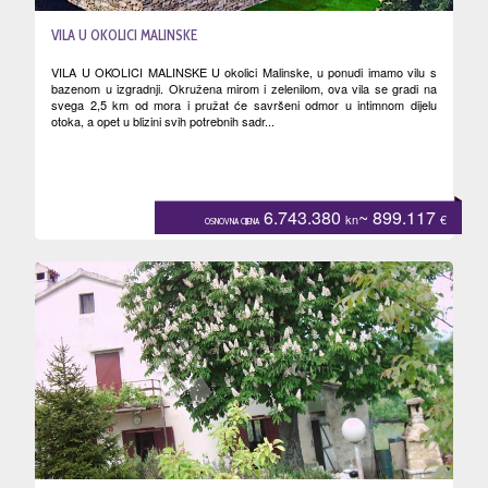
VILA U OKOLICI MALINSKE
VILA U OKOLICI MALINSKE U okolici Malinske, u ponudi imamo vilu s
bazenom u izgradnji. Okružena mirom i zelenilom, ova vila se gradi na
svega 2,5 km od mora i pružat će savršeni odmor u intimnom dijelu
otoka, a opet u blizini svih potrebnih sadr...
6.743.380
~ 899.117
kn
€
OSNOVNA CIJENA