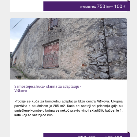
753
~ 100
kn
€
OSNOVNA CIJENA
Samostojeća kuća- starina za adaptaciju -
Viškovo
Prodaje se kuća za kompletnu adaptaciju blizu centra Viškova. Ukupna
površina s okućnicom je 285 m2. Kuća se sastoji od prizemlja gdje su
smještene konobe u kojima se nekoć pravilo vino i skladištilo bačve, te 1.
kata koji se sastoji od kuh...