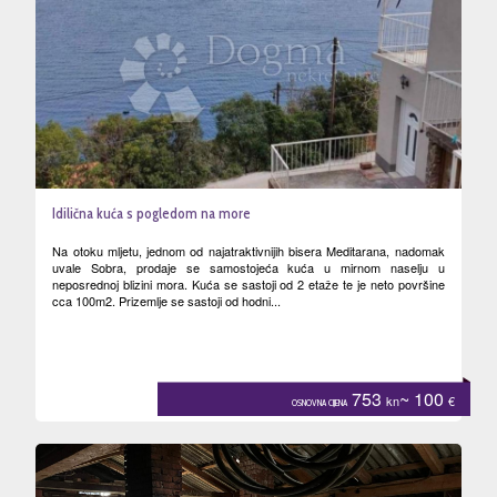
Idilična kuća s pogledom na more
Na otoku mljetu, jednom od najatraktivnijih bisera Meditarana, nadomak
uvale Sobra, prodaje se samostojeća kuća u mirnom naselju u
neposrednoj blizini mora. Kuća se sastoji od 2 etaže te je neto površine
cca 100m2. Prizemlje se sastoji od hodni...
753
~ 100
kn
€
OSNOVNA CIJENA