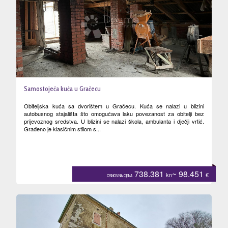
Samostojeća kuća u Gračecu
Obiteljska kuća sa dvorištem u Gračecu. Kuća se nalazi u blizini
autobusnog stajališta što omogućava laku povezanost za obitelji bez
prijevoznog sredstva. U blizini se nalazi škola, ambulanta i dječji vrtić.
Građeno je klasičnim stilom s...
738.381
~ 98.451
kn
€
OSNOVNA CIJENA