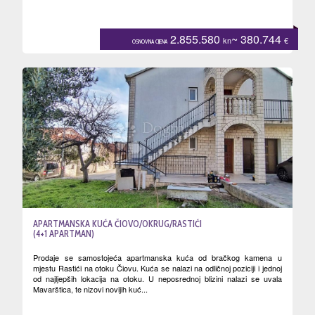
2.855.580
~ 380.744
kn
€
OSNOVNA CIJENA
APARTMANSKA KUĆA ČIOVO/OKRUG/RASTIĆI
(4+1 APARTMAN)
Prodaje se samostojeća apartmanska kuća od bračkog kamena u
mjestu Rastići na otoku Čiovu. Kuća se nalazi na odličnoj poziciji i jednoj
od najljepših lokacija na otoku. U neposrednoj blizini nalazi se uvala
Mavarštica, te nizovi novijih kuć...