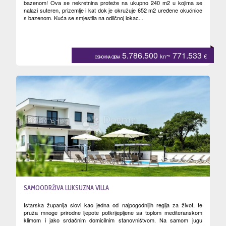
bazenom! Ova se nekretnina proteže na ukupno 240 m2 u kojima se
nalazi suteren, prizemlje i kat dok je okružuje 652 m2 uređene okućnice
s bazenom. Kuća se smjestila na odličnoj lokac...
5.786.500
~ 771.533
kn
€
OSNOVNA CIJENA
SAMOODRŽIVA LUKSUZNA VILLA
Istarska županija slovi kao jedna od najpogodnijih regija za život, te
pruža mnoge prirodne ljepote potkrijepljene sa toplom mediteranskom
klimom i jako srdačnim domicilnim stanovništvom. Na samom jugu