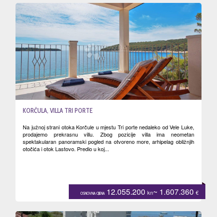
KORČULA, VILLA TRI PORTE
Na južnoj strani otoka Korčule u mjestu Tri porte nedaleko od Vele Luke,
prodajemo prekrasnu villu. Zbog pozicije villa ima neometan
spektakularan panoramski pogled na otvoreno more, arhipelag obližnjih
otočića i otok Lastovo. Predio u koj...
12.055.200
~ 1.607.360
kn
€
OSNOVNA CIJENA