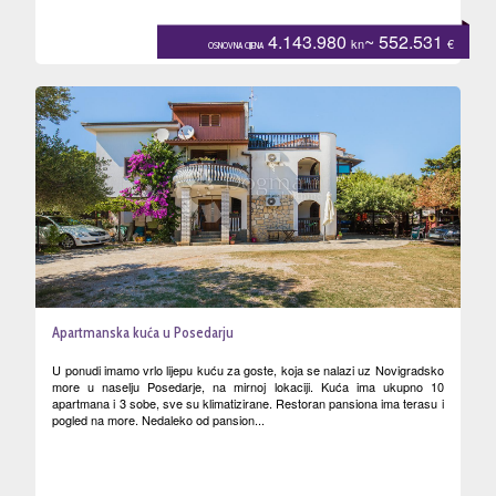
4.143.980
~ 552.531
kn
€
OSNOVNA CIJENA
Apartmanska kuća u Posedarju
U ponudi imamo vrlo lijepu kuću za goste, koja se nalazi uz Novigradsko
more u naselju Posedarje, na mirnoj lokaciji. Kuća ima ukupno 10
apartmana i 3 sobe, sve su klimatizirane. Restoran pansiona ima terasu i
pogled na more. Nedaleko od pansion...