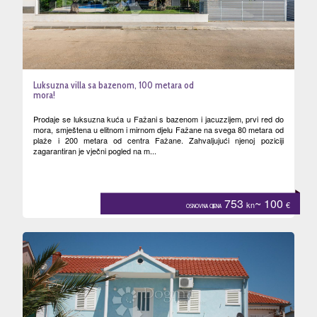
Luksuzna villa sa bazenom, 100 metara od
mora!
Prodaje se luksuzna kuća u Fažani s bazenom i jacuzzijem, prvi red do
mora, smještena u elitnom i mirnom djelu Fažane na svega 80 metara od
plaže i 200 metara od centra Fažane. Zahvaljujući njenoj poziciji
zagarantiran je vječni pogled na m...
753
~ 100
kn
€
OSNOVNA CIJENA