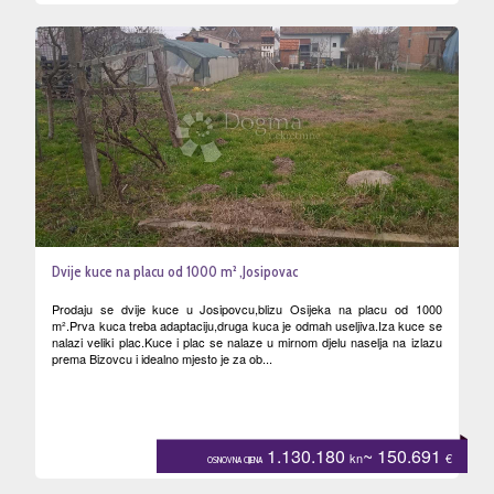
Dvije kuce na placu od 1000 m² ,Josipovac
Prodaju se dvije kuce u Josipovcu,blizu Osijeka na placu od 1000
m².Prva kuca treba adaptaciju,druga kuca je odmah useljiva.Iza kuce se
nalazi veliki plac.Kuce i plac se nalaze u mirnom djelu naselja na izlazu
prema Bizovcu i idealno mjesto je za ob...
1.130.180
~ 150.691
kn
€
OSNOVNA CIJENA