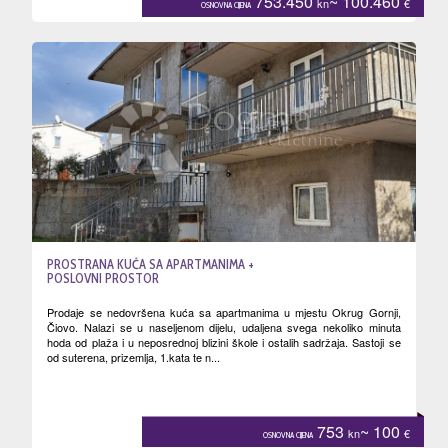
753.450
~ 100.460
kn
€
OSNOVNA CIJENA
PROSTRANA KUĆA SA APARTMANIMA +
POSLOVNI PROSTOR
Prodaje se nedovršena kuća sa apartmanima u mjestu Okrug Gornji,
Čiovo. Nalazi se u naseljenom dijelu, udaljena svega nekoliko minuta
hoda od plaža i u neposrednoj blizini škole i ostalih sadržaja. Sastoji se
od suterena, prizemlja, 1.kata te n...
753
~ 100
kn
€
OSNOVNA CIJENA