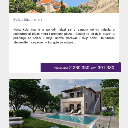
Kuća u blizini mora
Kuća koju imamo u ponudi nalazi se u samom centru mjesta u
neposrednoj blizini mora i uređenih plaža . Sastoji se od dvije etaže; u
prizemlju se nalazi kuhinja, dnevni boravak i dvije sobe. Unutarnjim
stepeništem se penje na kat gdje se nalaze ...
2.260.350
~ 301.380
kn
€
OSNOVNA CIJENA