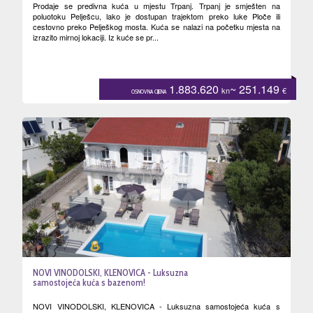
Prodaje se predivna kuća u mjestu Trpanj. Trpanj je smješten na
poluotoku Pelješcu, lako je dostupan trajektom preko luke Ploče ili
cestovno preko Pelješkog mosta. Kuća se nalazi na početku mjesta na
izrazito mirnoj lokaciji. Iz kuće se pr...
1.883.620
~ 251.149
kn
€
OSNOVNA CIJENA
NOVI VINODOLSKI, KLENOVICA - Luksuzna
samostojeća kuća s bazenom!
NOVI VINODOLSKI, KLENOVICA - Luksuzna samostojeća kuća s