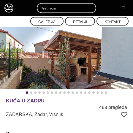
TOGG
NAVI
GALERIJA
DETALJI
KONTAKT
KUĆA U ZADRU
468 pregleda
ZADARSKA, Zadar, Višnjik