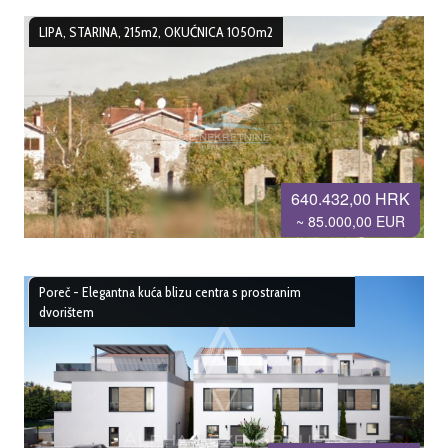
LIPA, STARINA, 215m2, OKUĆNICA 1050m2
640.432,00 HRK
~ 85.000,00 EUR
Poreč - Elegantna kuća blizu centra s prostranim
dvorištem