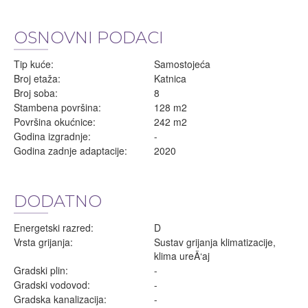
OSNOVNI PODACI
Tip kuće:
Samostojeća
Broj etaža:
Katnica
Broj soba:
8
Stambena površina:
128 m2
Površina okućnice:
242 m2
Godina izgradnje:
-
Godina zadnje adaptacije:
2020
DODATNO
Energetski razred:
D
Vrsta grijanja:
Sustav grijanja klimatizacije,
klima ureÄ‘aj
Gradski plin:
-
Gradski vodovod:
-
Gradska kanalizacija:
-