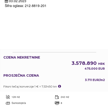
03.02.2023
Šifra oglasa: 212-8819-201
CIJENA NEKRETNINE
3.578.890
HRK
475.000 EUR
PROSJEČNA CIJENA
3.711 EUR/m2
Fiksni tečaj konverzije 1 € = 7,53450 kn
128 m2
242 m2
Samostojeća
8