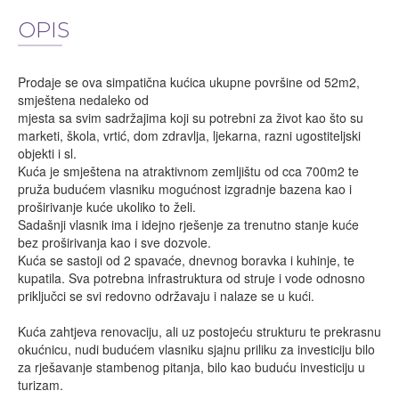
OPIS
Prodaje se ova simpatična kućica ukupne površine od 52m2,
smještena nedaleko od
mjesta sa svim sadržajima koji su potrebni za život kao što su
marketi, škola, vrtić, dom zdravlja, ljekarna, razni ugostiteljski
objekti i sl.
Kuća je smještena na atraktivnom zemljištu od cca 700m2 te
pruža budućem vlasniku mogućnost izgradnje bazena kao i
proširivanje kuće ukoliko to želi.
Sadašnji vlasnik ima i idejno rješenje za trenutno stanje kuće
bez proširivanja kao i sve dozvole.
Kuća se sastoji od 2 spavaće, dnevnog boravka i kuhinje, te
kupatila. Sva potrebna infrastruktura od struje i vode odnosno
priključci se svi redovno održavaju i nalaze se u kući.
Kuća zahtjeva renovaciju, ali uz postojeću strukturu te prekrasnu
okućnicu, nudi budućem vlasniku sjajnu priliku za investiciju bilo
za rješavanje stambenog pitanja, bilo kao buduću investiciju u
turizam.