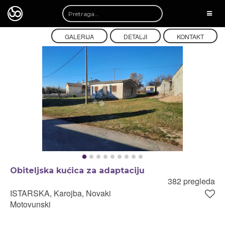
TOGG
NAVI
GALERIJA
DETALJI
KONTAKT
Obiteljska kućica za adaptaciju
382 pregleda
ISTARSKA, Karojba, Novaki
Motovunski