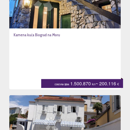
Kamena kuća Biograd na Moru
1.500.870
~ 200.116
kn
€
OSNOVNA CIJENA