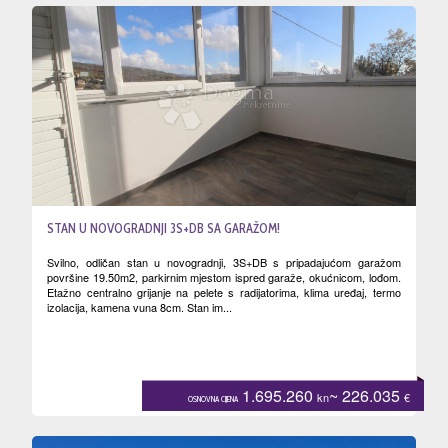
STAN U NOVOGRADNJI 3S+DB SA GARAŽOM!
Svilno, odličan stan u novogradnji, 3S+DB s pripadajućom garažom
površine 19.50m2, parkirnim mjestom ispred garaže, okućnicom, lođom.
Etažno centralno grijanje na pelete s radijatorima, klima uređaj, termo
izolacija, kamena vuna 8cm. Stan im...
1.695.260
~ 226.035
kn
€
OSNOVNA CIJENA