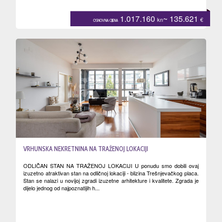
1.017.160
~ 135.621
kn
€
OSNOVNA CIJENA
VRHUNSKA NEKRETNINA NA TRAŽENOJ LOKACIJI
ODLIČAN STAN NA TRAŽENOJ LOKACIJI U ponudu smo dobili ovaj
izuzetno atraktivan stan na odličnoj lokaciji - blizina Trešnjevačkog placa.
Stan se nalazi u novijoj zgradi izuzetne arhitekture i kvalitete. Zgrada je
dijelo jednog od najpoznatijih h...