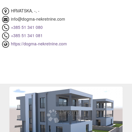
stor
22)
HRVATSKA, -, -
kretnine
info@dogma-nekretnine.com
+385 51 341 080
mor
08)
+385 51 341 081
https://dogma-nekretnine.com