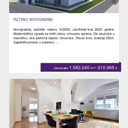
PLETENCI, NOVOGRADNJA
Novogradnja, početak radova 12/2022, završetak-kraj 2023. godine.
Modernistička zgrada sa četiri stana, vrhunska oprema. Dio okućnice u
vlasništvu, dva parkirna mjesta i drvarnica. Ravan krov, izolacija 25cm.
Zajednički prostor u suterenu. ...
1.582.240
~ 210.965
kn
€
OSNOVNA CIJENA