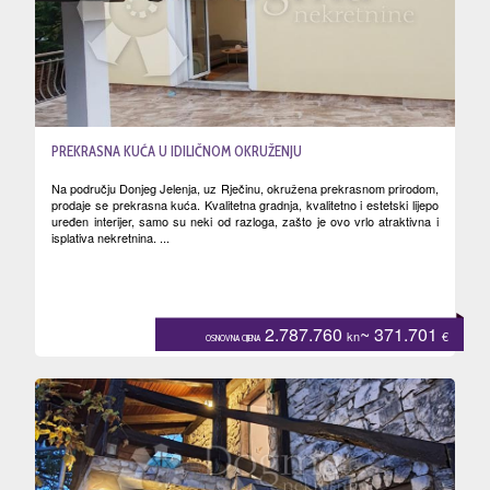
PREKRASNA KUĆA U IDILIČNOM OKRUŽENJU
Na području Donjeg Jelenja, uz Rječinu, okružena prekrasnom prirodom,
prodaje se prekrasna kuća. Kvalitetna gradnja, kvalitetno i estetski lijepo
uređen interijer, samo su neki od razloga, zašto je ovo vrlo atraktivna i
isplativa nekretnina. ...
2.787.760
~ 371.701
kn
€
OSNOVNA CIJENA