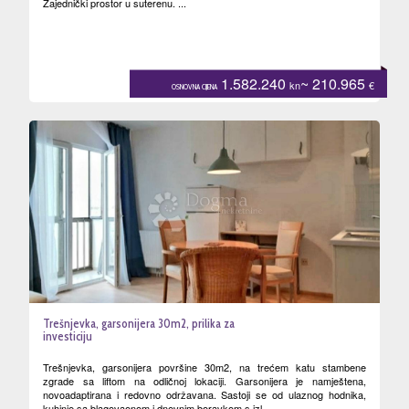
Zajednički prostor u suterenu. ...
1.582.240
~ 210.965
kn
€
OSNOVNA CIJENA
Trešnjevka, garsonijera 30m2, prilika za
investiciju
Trešnjevka, garsonijera površine 30m2, na trećem katu stambene
zgrade sa liftom na odličnoj lokaciji. Garsonijera je namještena,
novoadaptirana i redovno održavana. Sastoji se od ulaznog hodnika,
kuhinje sa blagovaonom i dnevnim boravkom s izl...