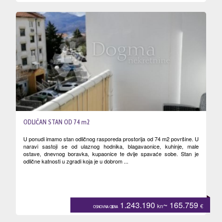
ODLIČAN STAN OD 74 m2
U ponudi imamo stan odličnog rasporeda prostorija od 74 m2 površine. U
naravi sastoji se od ulaznog hodnika, blagavaonice, kuhinje, male
ostave, dnevnog boravka, kupaonice te dvije spavaće sobe. Stan je
odlične katnosti u zgradi koja je u dobrom ...
1.243.190
~ 165.759
kn
€
OSNOVNA CIJENA