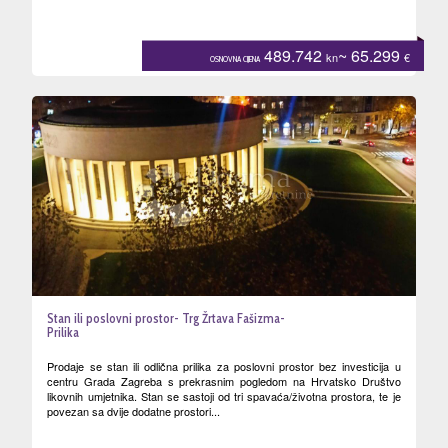
489.742
~ 65.299
kn
€
OSNOVNA CIJENA
Stan ili poslovni prostor- Trg Žrtava Fašizma-
Prilika
Prodaje se stan ili odlična prilika za poslovni prostor bez investicija u
centru Grada Zagreba s prekrasnim pogledom na Hrvatsko Društvo
likovnih umjetnika. Stan se sastoji od tri spavaća/životna prostora, te je
povezan sa dvije dodatne prostori...