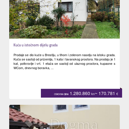
Kuća u istočnom dijelu grada
Prodaje se dio kuće u Brestiju, u tihom i zelenom naselju na istoku grada.
Kuća se sastoji od prizemlja, 1 kata i tavanskog prostora. Na prodaju je 1
kat, potkrovlje i vrt. 1 etaža se sastoji od ulaznog prostora, kupaone s
WCom, dnevnog boravka, ...
1.280.860
~ 170.781
kn
€
OSNOVNA CIJENA