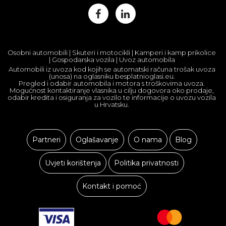
Osobni automobili | Skuteri i motocikli | Kamperi i kamp prikolice
| Gospodarska vozila | Uvoz automobila
Automobili iz uvoza kod kojih se automatski računa trošak uvoza
(unosa) na oglasniku besplatnioglasi.eu.
Pregled i odabir automobila i motora s troškovima uvoza.
Mogućnost kontaktiranje vlasnika u cilju dogovora oko prodaje,
odabir kredita i osiguranja za vozilo te informacije o uvozu vozila
u Hrvatsku.
Partneri
Oglašavanje
O nama
Blog
Uvjeti korištenja
Politika privatnosti
Kontakt i pomoć