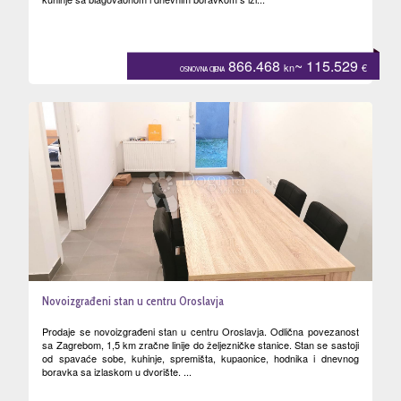
866.468
~ 115.529
kn
€
OSNOVNA CIJENA
Novoizgrađeni stan u centru Oroslavja
Prodaje se novoizgrađeni stan u centru Oroslavja. Odlična povezanost
sa Zagrebom, 1,5 km zračne linije do željezničke stanice. Stan se sastoji
od spavaće sobe, kuhinje, spremišta, kupaonice, hodnika i dnevnog
boravka sa izlaskom u dvorište. ...