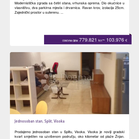
Modernistička zgrada sa četiri stana, vrhunska oprema. Dio okućnice u
vlasništvu, dva parkirna mjesta i drvarnica. Ravan krov, izolacija 25cm.
Zajednički prostor u suterenu. ...
779.821
~ 103.976
kn
€
OSNOVNA CIJENA
Jednosoban stan, Split, Visoka
Prodajemo jednosoban stan u Splitu, Visoka. Visoka je noviji gradski
kvart smješten na uzvišenom području, oko kilometar od plaže Žnjan.