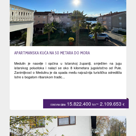
APARTMANSKA KUĆA NA 50 METARA DO MORA
Medulin je naselje i općina u Istarskoj županiji, smješten na jugu
istarskog poluotoka i nalazi se oko 8 kilometara jugoistočno od Pule.
Zanimljivost o Medulinu je da spada među najvažnija turistička odredišta
Istre s bogatom ribarskom tradic...
15.822.400
~ 2.109.653
kn
€
OSNOVNA CIJENA