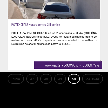
POTENCIJAL!! Kuća u centru Crikvenice
PRILIKA ZA INVESTICIJU: Kuća sa 2 apartmana + studio (ODLIČNA
LOKACIJA) Nekretnina se nalazi svega 45 metara od glavnog trga te 50
metara od mora. -Kuća i apartman su novouređeni i namješteni. -
Nekretnina se sastoji od dnevnog boravka, kuhin...
2.750.090
~ 366.679
kn
€
OSNOVNA CIJENA
PRVA
47
48
49
50
ZADNJA