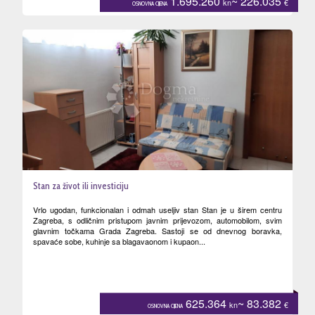
1.695.260
~ 226.035
kn
€
OSNOVNA CIJENA
Stan za život ili investiciju
Vrlo ugodan, funkcionalan i odmah useljiv stan Stan je u širem centru
Zagreba, s odličnim pristupom javnim prijevozom, automobilom, svim
glavnim točkama Grada Zagreba. Sastoji se od dnevnog boravka,
spavaće sobe, kuhinje sa blagavaonom i kupaon...
625.364
~ 83.382
kn
€
OSNOVNA CIJENA