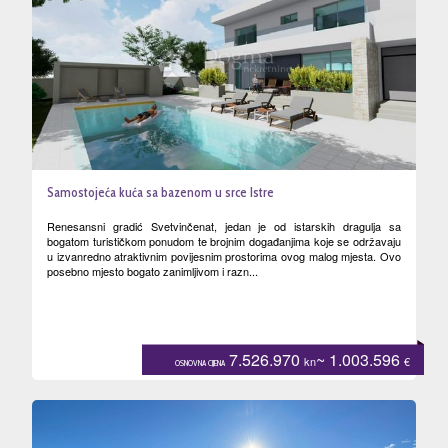
Samostojeća kuća sa bazenom u srce Istre
Renesansni gradić Svetvinčenat, jedan je od istarskih dragulja sa
bogatom turističkom ponudom te brojnim događanjima koje se održavaju
u izvanredno atraktivnim povijesnim prostorima ovog malog mjesta. Ovo
posebno mjesto bogato zanimljivom i razn...
7.526.970
~ 1.003.596
kn
€
OSNOVNA CIJENA