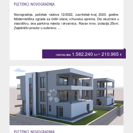
PLETENCI, NOVOGRADNJA
Novogradnja, početak radova 12/2022, završetak-kraj 2023. godine.
Modernistička zgrada sa četiri stana, vrhunska oprema. Dio okućnice u
vlasništvu, dva parkirna mjesta i drvarnica. Ravan krov, izolacija 25cm.
Zajednički prostor u suterenu. ...
1.582.240
~ 210.965
kn
€
OSNOVNA CIJENA
PLETENCI, NOVOGRADNJA