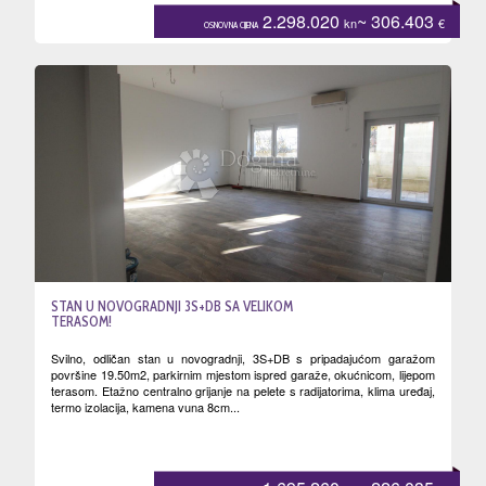
2.298.020
~ 306.403
kn
€
OSNOVNA CIJENA
STAN U NOVOGRADNJI 3S+DB SA VELIKOM
TERASOM!
Svilno, odličan stan u novogradnji, 3S+DB s pripadajućom garažom
površine 19.50m2, parkirnim mjestom ispred garaže, okućnicom, lijepom
terasom. Etažno centralno grijanje na pelete s radijatorima, klima uređaj,
termo izolacija, kamena vuna 8cm...