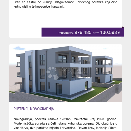
Stan se sastoji od kuhinje, blagovaonice i dnevnog boravka koji čine
jednu cjelinu te kupaonice i spavać...
979.485
~ 130.598
kn
€
OSNOVNA CIJENA
PLETENCI, NOVOGRADNJA
Novogradnja, početak radova 12/2022, završetak-kraj 2023. godine.
Modernistička zgrada sa četiri stana, vrhunska oprema. Dio okućnice u
vlasništvu, dva parkirna mjesta i drvarnica. Ravan krov, izolacija 25cm.