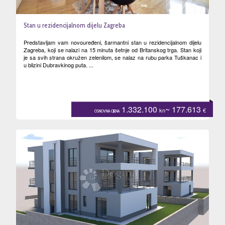
Stan u rezidencijalnom dijelu Zagreba
Predstavljam vam novouređeni, šarmantni stan u rezidencijalnom dijelu
Zagreba, koji se nalazi na 15 minuta šetnje od Britanskog trga. Stan koji
je sa svih strana okružen zelenilom, se nalaz na rubu parka Tuškanac i
u blizini Dubravkinog puta. ...
1.332.100
~ 177.613
kn
€
OSNOVNA CIJENA