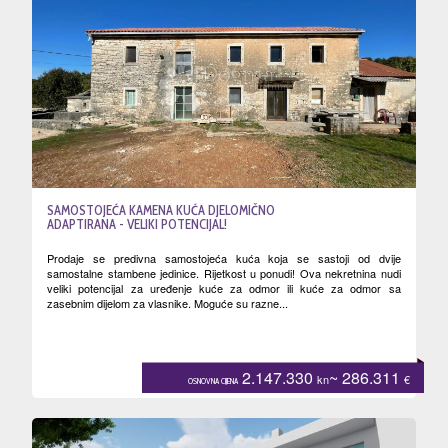
SAMOSTOJEĆA KAMENA KUĆA DJELOMIČNO
ADAPTIRANA - VELIKI POTENCIJAL!
Prodaje se predivna samostojeća kuća koja se sastoji od dvije
samostalne stambene jedinice. Rijetkost u ponudi! Ova nekretnina nudi
veliki potencijal za uređenje kuće za odmor ili kuće za odmor sa
zasebnim dijelom za vlasnike. Moguće su razne...
2.147.330
~ 286.311
kn
€
OSNOVNA CIJENA