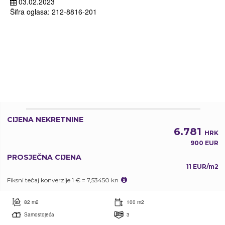
03.02.2023
Šifra oglasa: 212-8816-201
CIJENA NEKRETNINE
6.781
HRK
900 EUR
PROSJEČNA CIJENA
11 EUR/m2
Fiksni tečaj konverzije 1 € = 7,53450 kn
82 m2
100 m2
Samostojeća
3