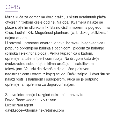
OPIS
Mirna kuća za odmor na dvije etaže, u blizini netaknutih plaža
otvorenih tijekom cijele godine. Na obali Kvarnera nalaze se
plaže s bijelim šljunkom i kristalno čistim morem, s pogledom na
Cres, Lošinj i Krk. Mogućnost planinarenja, brdskog biciklizma i
najma quada.
U prizemlju prostrani otvoreni dnevni boravak, blagovaonica i
potpuno opremljena kuhinja s pećnicom i pločom za kuhanje
(plinska i električna ploča). Velika kupaonica s kadom,
opremljena tušem i perilicom rublja. Na drugom katu dvije
dvokrevetne sobe, obje s klima uređajem i satelitskom
televizijom. Vanjski dio dvorišta djelomično pokriven
nadstrešnicom i vrtom iz kojeg se vidi Raški zaljev. U dvorištu se
nalazi roštilj s kaminom i sudoperom. Kuća se je potpuno
opremljena i spremna za dugoročni najam.
Za sve informacije i razgled nekretnine nazovite:
David Roce: +385 99 759 1558
Licencirani agent
david.roce@dogma-nekretnine.com