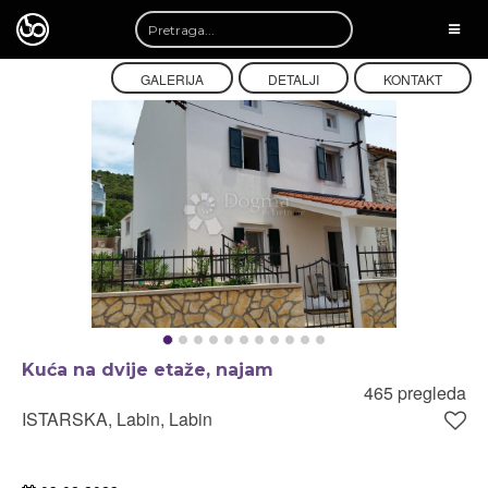
TOGG
NAVI
GALERIJA
DETALJI
KONTAKT
Kuća na dvije etaže, najam
465 pregleda
ISTARSKA, Labin, Labin