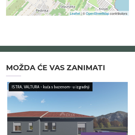
Leaflet
| ©
OpenStreetMap
contributors
MOŽDA ĆE VAS ZANIMATI
ISTRA, VALTURA - kuća s bazenom- u izgradnji