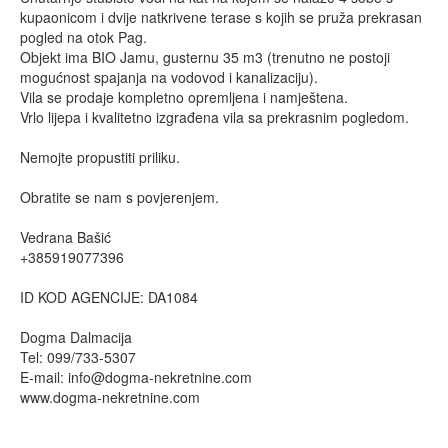
kupaonicom i dvije natkrivene terase s kojih se pruža prekrasan
pogled na otok Pag.
Objekt ima BIO Jamu, gusternu 35 m3 (trenutno ne postoji
mogućnost spajanja na vodovod i kanalizaciju).
Vila se prodaje kompletno opremljena i namještena.
Vrlo lijepa i kvalitetno izgrađena vila sa prekrasnim pogledom.
Nemojte propustiti priliku.
Obratite se nam s povjerenjem.
Vedrana Bašić
+385919077396
ID KOD AGENCIJE: DA1084
Dogma Dalmacija
Tel: 099/733-5307
E-mail:
info@dogma-nekretnine.com
www.dogma-nekretnine.com