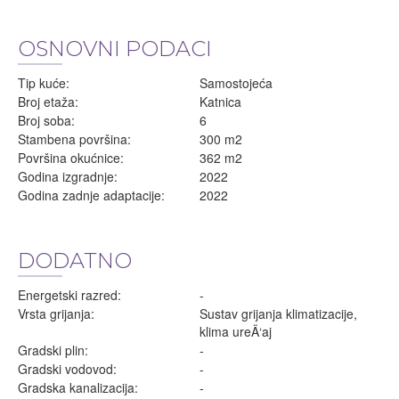
OSNOVNI PODACI
Tip kuće:
Samostojeća
Broj etaža:
Katnica
Broj soba:
6
Stambena površina:
300 m2
Površina okućnice:
362 m2
Godina izgradnje:
2022
Godina zadnje adaptacije:
2022
DODATNO
Energetski razred:
-
Vrsta grijanja:
Sustav grijanja klimatizacije,
klima ureÄ‘aj
Gradski plin:
-
Gradski vodovod:
-
Gradska kanalizacija:
-