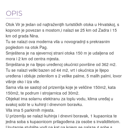
OPIS
Otok Vir je jedan od najtraženijih turističkih otoka u Hrvatskoj, s
kopnom je povezan s mostom,i nalazi se 25 km od Zadra i 15
km od grada Nina.
Tu se nalazi ova moderna vila u novogradnji s prekrasnim
pogledom na otok Pag.
Smještena je na sjevernoj strani otoka 150 m je udaljena od
mora i 2 km od centra mjesta.
Smještana je na lijepo uređenoj okućnici površine od 362 m2.
Tu se nalazi veliki bazen od 44 m2, vrt i okućnica je lijepo
uređena i obiluje zelenilom s 2 velike palme, 5 malih palmi, lovor
višnje oko i iza vile.
Sama vila se sastoji od prizemlja koje je veličine 150m2, kata
150m2, te podrum i strojarnica od 30m2.
Objekat ima solarnu elektranu za toplu vodu, klima uređaj u
svakoj sobi te u kuhinji i dnevnom boravku.
Vila ima 5 parkirnih mjesta.
U prizemlju se nalazi kuhinja i dnevni boravak, 1 kupaonica te
jedna soba s kupaonicom prilagođena za osobe s invaliditetom.
Unutarnje stubište vodi na kat na kojem se nalaze 4 sobe s