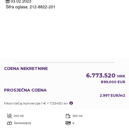
03.02.2023
Šifra oglasa: 212-8822-201
CIJENA NEKRETNINE
6.773.520
HRK
899.000 EUR
PROSJEČNA CIJENA
2.997 EUR/m2
Fiksni tečaj konverzije 1 € = 7,53450 kn
300 m2
362 m2
Samostojeća
6