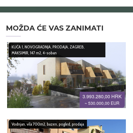
MOŽDA ĆE VAS ZANIMATI
KUĆA 1, NOVOGRADNJA, PRODAJA, ZAGREB,
MAKSIMIR, 147 m2, 4-soban
3.993.280,00 HRK
~ 530.000,00 EUR
Vodnjan, vila 700m2, bazen, pogled, prodaja