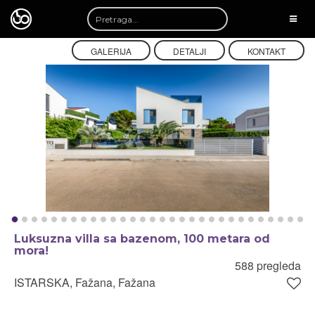
TOGG
NAVI
GALERIJA
DETALJI
KONTAKT
Luksuzna villa sa bazenom, 100 metara od
mora!
588 pregleda
ISTARSKA, Fažana, Fažana