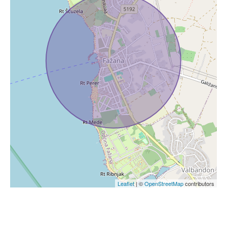
Leaflet
| ©
OpenStreetMap
contributors