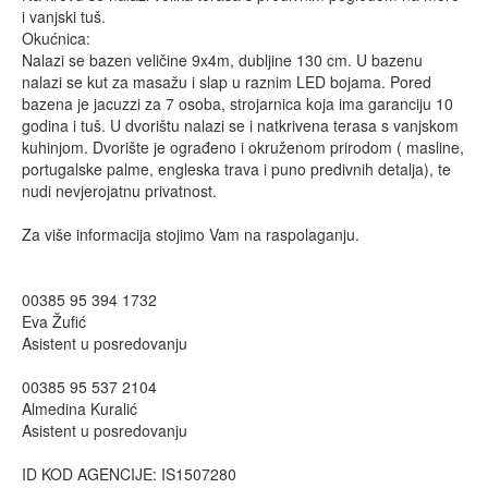
i vanjski tuš.
Okućnica:
Nalazi se bazen veličine 9x4m, dubljine 130 cm. U bazenu
nalazi se kut za masažu i slap u raznim LED bojama. Pored
bazena je jacuzzi za 7 osoba, strojarnica koja ima garanciju 10
godina i tuš. U dvorištu nalazi se i natkrivena terasa s vanjskom
kuhinjom. Dvorište je ograđeno i okruženom prirodom ( masline,
portugalske palme, engleska trava i puno predivnih detalja), te
nudi nevjerojatnu privatnost.
Za više informacija stojimo Vam na raspolaganju.
00385 95 394 1732
Eva Žufić
Asistent u posredovanju
00385 95 537 2104
Almedina Kuralić
Asistent u posredovanju
ID KOD AGENCIJE: IS1507280