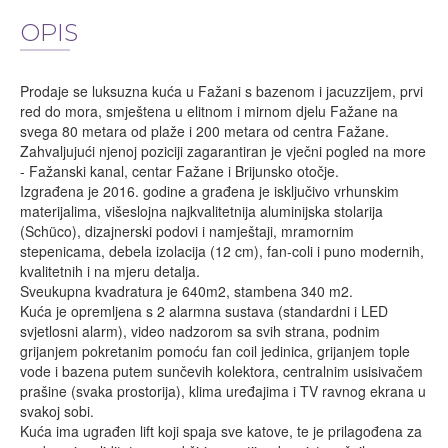
OPIS
Prodaje se luksuzna kuća u Fažani s bazenom i jacuzzijem, prvi
red do mora, smještena u elitnom i mirnom djelu Fažane na
svega 80 metara od plaže i 200 metara od centra Fažane.
Zahvaljujući njenoj poziciji zagarantiran je vječni pogled na more
- Fažanski kanal, centar Fažane i Brijunsko otočje.
Izgrađena je 2016. godine a građena je isključivo vrhunskim
materijalima, višeslojna najkvalitetnija aluminijska stolarija
(Schüco), dizajnerski podovi i namještaji, mramornim
stepenicama, debela izolacija (12 cm), fan-coli i puno modernih,
kvalitetnih i na mjeru detalja.
Sveukupna kvadratura je 640m2, stambena 340 m2.
Kuća je opremljena s 2 alarmna sustava (standardni i LED
svjetlosni alarm), video nadzorom sa svih strana, podnim
grijanjem pokretanim pomoću fan coil jedinica, grijanjem tople
vode i bazena putem sunčevih kolektora, centralnim usisivačem
prašine (svaka prostorija), klima uređajima i TV ravnog ekrana u
svakoj sobi.
Kuća ima ugrađen lift koji spaja sve katove, te je prilagođena za