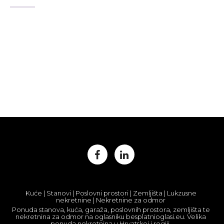
Kuće | Stanovi | Poslovni prostori | Zemljišta | Lukzusne
nekretnine | Nekretnine za odmor
Ponuda stanova, kuća, garaža, poslovnih prostora, zemljišta te
nekretnina za odmor na oglasniku besplatnioglasi.eu. Velika
ponuda nekretnina u Hrvatskoj i regiji.