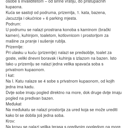
osobe s invaliditetom – od širine vratiju, do pristupačnih
kupaona.
Kuća se sastoji od podruma, prizemlja, 1. kata, bazena,
Jacuzzija i okućnice + 6 parking mjesta.
Podrum:
U podrumu se nalazi prostrana konoba s kaminom (brački
kamen), kuhinjom, toaletom, kotlovnicom i prostorijom za
mašine za pranje i sušenje rublja.
Prizemlje:
Pri ulasku u kuću (prizemlje) nalazi se predsoblje, toalet za
goste, veliki dnevni boravak i kuhinja s izlazom na bazen. Isto
tako u prizemlju se nalazi jedna velika spavaća soba s
privatnom kupaonom.
I kat:
Na I. Katu nalaze se 4 sobe s privatnom kupaonom, od kojih
jedna ima kadu.
Dvije sobe imaju pogled direktno na more, dok druge dvije imaju
pogled na predivan bazen.
Međukat
Na međukatu se nalazi prostorija za ured koja se može urediti
kako bi se dobila još jedna soba.
Krov:
Na krovu se nalazi velika terasa s predivnim pogledom na more