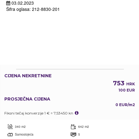
03.02.2023
Šifra oglasa: 212-8830-201
CIJENA NEKRETNINE
753
HRK
100 EUR
PROSJEČNA CIJENA
0 EUR/m2
Fiksni tečaj konverzije 1 € = 7,53450 kn
340 m2
642 m2
Samostojeća
5