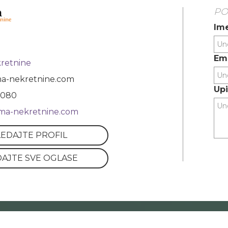
PO
Ime
Ema
retnine
a-nekretnine.com
Upi
 080
gma-nekretnine.com
EDAJTE PROFIL
AJTE SVE OGLASE