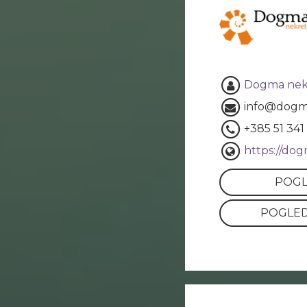
Dogma nek
info@dogm
+385 51 341
https://do
POGL
POGLED