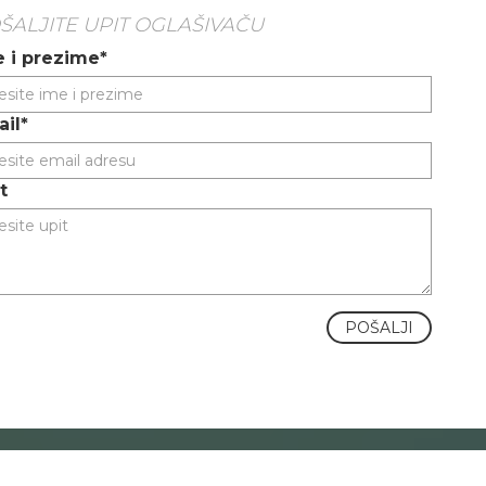
ŠALJITE UPIT OGLAŠIVAČU
 i prezime*
il*
t
POŠALJI