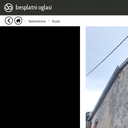
besplatni oglasi
Nekretnine
Kuće
|
|