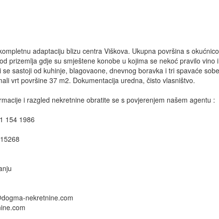
kompletnu adaptaciju blizu centra Viškova. Ukupna površina s okućnic
od prizemlja gdje su smještene konobe u kojima se nekoć pravilo vino i 
ji se sastoji od kuhinje, blagovaone, dnevnog boravka i tri spavaće sob
 mali vrt površine 37 m2. Dokumentacija uredna, čisto vlasništvo.
rmacije i razgled nekretnine obratite se s povjerenjem našem agentu :
1 154 1986
 15268
anju
@dogma-nekretnine.com
ine.com