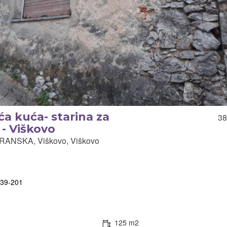
a kuća- starina za
38
 - Viškovo
NSKA, Viškovo, Viškovo
839-201
125 m2