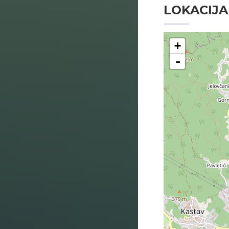
LOKACIJA
+
-