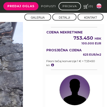
PREDAJ OGLAS
POPUSTI
PRIJAVA
(
0
)
GALERIJA
DETALJI
KONTAKT
CIJENA NEKRETNINE
753.450
HRK
100.000 EUR
PROSJEČNA CIJENA
625 EUR/m2
Fiksni tečaj konverzije 1 € = 7,53450
kn