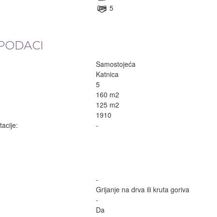
5
PODACI
Samostojeća
Katnica
5
160 m2
125 m2
1910
acije:
-
-
Grijanje na drva ili kruta goriva
-
Da