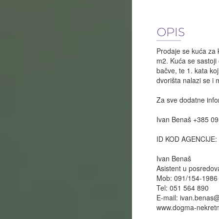
OPIS
Prodaje se kuća za 
m2. Kuća se sastoji 
bačve, te 1. kata ko
dvorišta nalazi se i
Za sve dodatne info
Ivan Benaš +385 09
ID KOD AGENCIJE:
Ivan Benaš
Asistent u posredov
Mob: 091/154-1986
Tel: 051 564 890
E-mail:
ivan.benas
www.dogma-nekretn