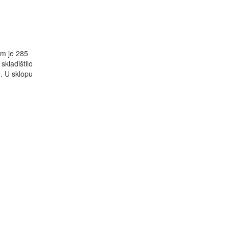
om je 285
skladištilo
e. U sklopu