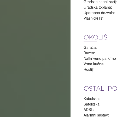
Gradska kanalizacij
Gradska toplana:
Uporabna dozvola:
Vlasnički list:
OKOLIŠ
Garaža:
Bazen:
Natkriveno parkirno
Vrtna kućica
Roštilj
OSTALI P
Kabelska:
Satelitska:
ADSL:
Alarmni sustav: