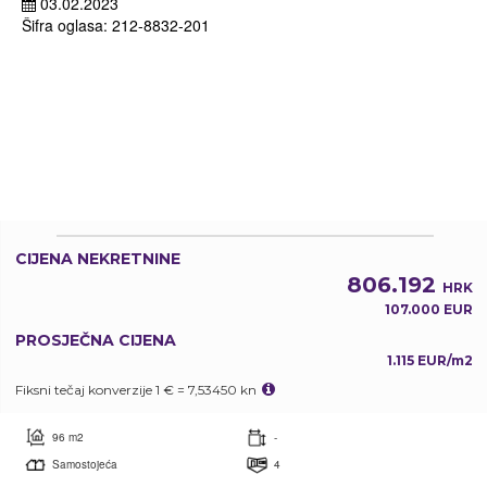
03.02.2023
Šifra oglasa: 212-8832-201
CIJENA NEKRETNINE
806.192
HRK
107.000 EUR
PROSJEČNA CIJENA
1.115 EUR/m2
Fiksni tečaj konverzije 1 € = 7,53450 kn
96 m2
-
Samostojeća
4