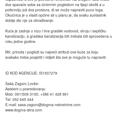
dve spavaće sobe sa iznimnim pogledom na lijepi okoliš a u
potkrovlju još dva prostora, di se može napraviti puno toga.
Okučnica je u vlasti općine ali u planu je, da svaku suvlastnik
dobije dio nje za obrađivanje.
Kuća je zadnja u nizu i ima gradski vodovod, struju i septičku
kanalizaciju, a gradska kanalizacija bih trebala biti sprovedena u
roku jedne godine.
Mir, priroda i pogledi su najveći atributi ove kuće za koju
svakako treba posjetiti i vidjeti šta sve je moguče tu napraviti.
ID KOD AGENCIJE: IS1507279
Saša Zagorc Lovšin
Asistent u posredovanju
Mob: 091/509-3100, +386 41 428 961
Tel: 052 645 444
E-mail:
sasa.zagorc@dogma-nekretnine.com
www.dogma-istra.com