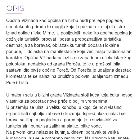
OPIS
Opčina Vižinada kao općina na hribu nudi preljepe poglede,
nedotaknutu prirodu te magiju koja je poznata za taj dio Istre
iznad doline rijeke Mirne. U posljednjih nekoliko godina općina je
doživjela turistički procvat i postala prepoznatljiva turistička
destinacija za boravak, obilazak kulturnih dobara i lokalne
ponude, ili dolaska na manifestacije koje već imaju tradicionalan
karakter. Općina Vižinada nalazi se u zapadnom dijelu Istarskog
poluotoka, nedaleko od grada Poreča, te je u prošlosti bila
sastavni dio bivše općine Poreč. Od Poreča je udaljena desetak
kilometara te se nalazi na približno polovini udaljenosti između
Pule i Trsta.
U malom selu u blizini grada Vižinada stoji kuća koja čeka novog
vlastnika za poćetak nove priće o boljim vremenima.
U prizemlju se ulazi u veliku konobu, u kojoj će novi vlasnici
organizirati najbolje zabave i druženja. Ispred ulaza nalazi se
terasa sa lijepim pogledom a pored nje je u suvlastništvu
funkcionalni bunar sa zalihima slatke, pitke vode.
Na prvom katu nalazi se kuhinja, dnevni boravak te velika
kupaonica, a sve je potrebno renovirati. Na drugom katu imate