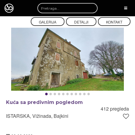
TOGG
NAVI
GALERIJA
DETALJI
KONTAKT
Kuća sa predivnim pogledom
412 pregleda
ISTARSKA, Vižinada, Bajkini