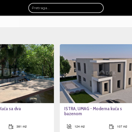
Kuća sa dva
ISTRA, UMAG - Moderna kuća s
bazenom
381 m2
124 m2
107 m2