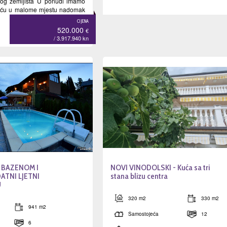
nog zemljišta U ponudi imamo
kuću u malome mjestu nadomak
CIJENA
520.000
€
/ 3.917.940
kn
 BAZENOM I
NOVI VINODOLSKI - Kuća sa tri
ATNI LJETNI
stana blizu centra
U
320 m2
330 m2
941 m2
Samostojeća
12
6