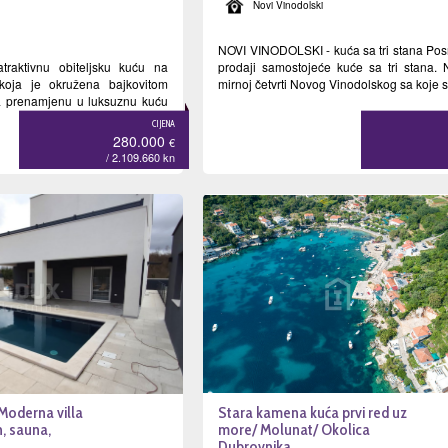
Novi Vinodolski
NOVI VINODOLSKI - kuća sa tri stana Po
traktivnu obiteljsku kuću na
prodaji samostojeće kuće sa tri stana. 
i koja je okružena bajkovitom
mirnoj četvrti Novog Vinodolskog sa koje s.
a prenamjenu u luksuznu kuću
CIJENA
280.000
€
/ 2.109.660
kn
Moderna villa
Stara kamena kuća prvi red uz
n, sauna,
more/ Molunat/ Okolica
Dubrovnika