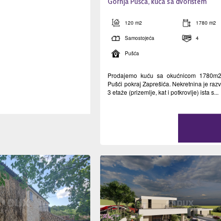
Gornja Pušća, kuća sa dvorištem
120 m2
1780 m2
Samostojeća
4
Pušća
Prodajemo kuću sa okućnicom 1780m2
Pušći pokraj Zaprešića. Nekretnina je ra
3 etaže (prizemlje, kat i potkrovlje) ista s...