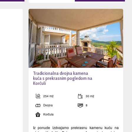
Tradicionalna dvojna kamena
kuća s prekrasnim pogledom na
Korčuli
254 m2
30 m2
Dvojna
8
Korčula
Iz ponude izdvajamo prekrasnu kamenu kuću na