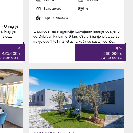
Samostojeća
6
Župa Dubrovačka
om Umag je
 na krajnjem
Iz ponude naše agencije izdvajamo imanje udaljeno
 s os...
od Dubrovnika samo 9 km. Cijelo imanje proteže se
na gotovo 1751 m2. Glavna kuća se sastoji od �...
CIJENA
CIJENA
425.000
580.000
€
€
/ 3.202.160
kn
/ 4.370.010
kn