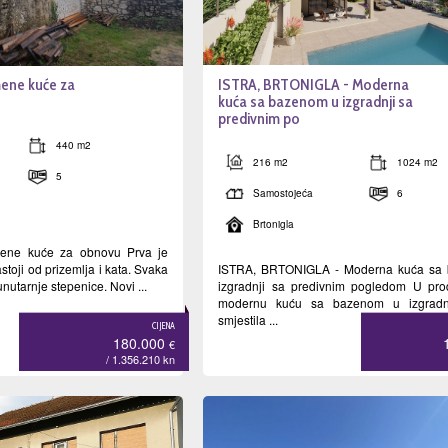
ene kuće za
ISTRA, BRTONIGLA - Moderna
kuća sa bazenom u izgradnji sa
predivnim po
440 m2
216 m2
1024 m2
5
Samostojeća
6
Brtonigla
ene kuće za obnovu Prva je
stoji od prizemlja i kata. Svaka
ISTRA, BRTONIGLA - Moderna kuća sa
nutarnje stepenice. Novi ...
izgradnji sa predivnim pogledom U pro
modernu kuću sa bazenom u izgradn
smjestila ...
CIJENA
180.000
€
/ 1.356.210
kn