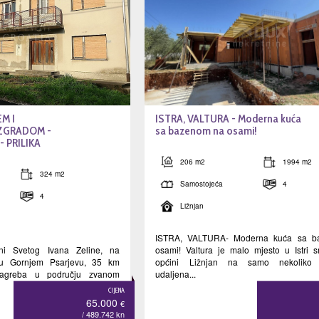
M I
ISTRA, VALTURA - Moderna kuća
ZGRADOM -
sa bazenom na osami!
 PRILIKA
206 m2
1994 m2
324 m2
Samostojeća
4
4
Ližnjan
ISTRA, VALTURA- Moderna kuća sa b
ini Svetog Ivana Zeline, na
osami! Valtura je malo mjesto u Istri 
u u Gornjem Psarjevu, 35 km
općini Ližnjan na samo nekoliko k
Zagreba u području zvanom
udaljena...
CIJENA
65.000
€
/ 489.742
kn