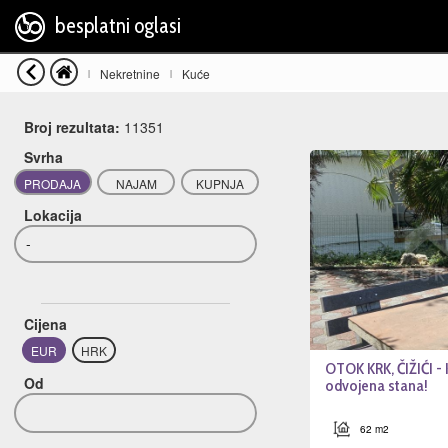
besplatni oglasi
Nekretnine
Kuće
|
|
Broj rezultata:
11351
Svrha
PRODAJA
NAJAM
KUPNJA
Lokacija
-
Cijena
EUR
HRK
OTOK KRK, ČIŽIĆI - 
Od
odvojena stana!
62 m2