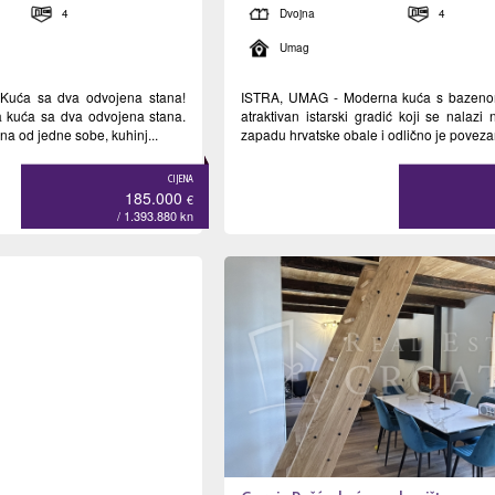
4
Dvojna
4
Umag
Kuća sa dva odvojena stana!
ISTRA, UMAG - Moderna kuća s bazen
a kuća sa dva odvojena stana.
atraktivan istarski gradić koji se nalazi
na od jedne sobe, kuhinj...
zapadu hrvatske obale i odlično je povezan
CIJENA
185.000
€
/ 1.393.880
kn