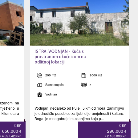
ISTRA, VODNJAN - Kuća s
prostranom okućnicom na
odličnoj lokaciji
200 m2
2000 m2
Samostojeća
5
Vodnjan
azenom na
smješteno u
Vodnjan, nedaleko od Pule i 5 km od mora, zanimljivo
ilometara
je odredište posebice za ljubitelje umjetnosti i kulture.
Bogat je mnogobrojnim zdanjima koja p...
CIJENA
CIJENA
650.000
290.000
€
€
/ 4.897.420
kn
/ 2.185.000
kn