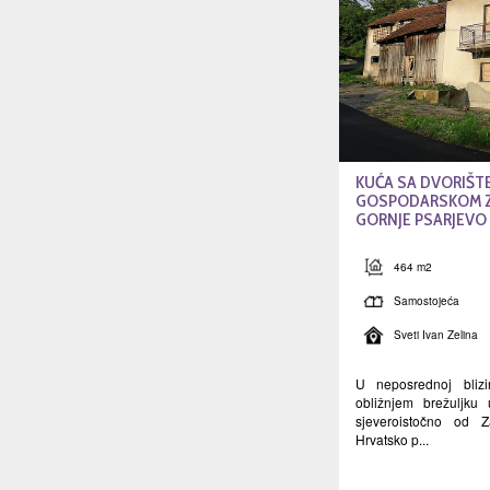
KUĆA SA DVORIŠTE
GOSPODARSKOM 
GORNJE PSARJEVO -
464 m2
Samostojeća
Sveti Ivan Zelina
U neposrednoj bliz
obližnjem brežuljk
sjeveroistočno od 
Hrvatsko p...