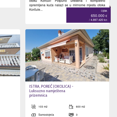
otoku Korčuli! Potpuno uređena i kompletno
opremljena kuća nalazi se u mirnome mjestu otoka
Korčule...
CIJENA
650.000
€
/ 4.897.420
kn
ISTRA, POREČ (OKOLICA) -
Luksuzno namještena
prizemnica
103 m2
600 m2
Samostojeća
3