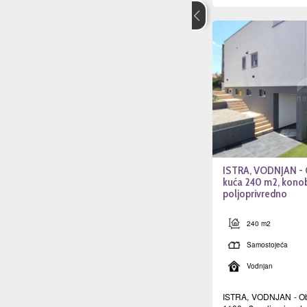
ISTRA, VODNJAN - O
kuća 240 m2, kono
poljoprivredno
240 m2
Samostojeća
Vodnjan
ISTRA, VODNJAN - Obi