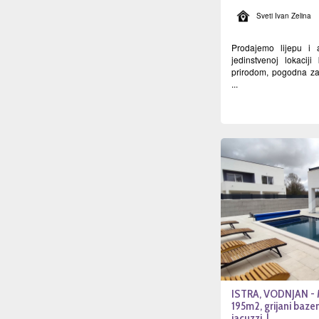
Sveti Ivan Zelina
Prodajemo lijepu i a
jedinstvenoj lokacij
prirodom, pogodna z
...
ISTRA, VODNJAN - 
195m2, grijani baze
jacuzzi, l