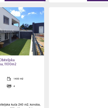
biteljska
ba, 1100m2
1400 m2
4
teljska kuća 240 m2, konoba,