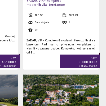
ZADAR, VIR - Kompleks
modernih vila i teretanom
107 m2
4328 m2
Samostojeća
3
Vir
 u Gornjoj
zvedena kroz
ZADAR, VIR - Kompleks 8 modernih i luksuznih vila s
bazenom Radi se o privatnom kompleksu u
vlasništvu pravne osobe. Kompleksu koji se sastoji
od 8 ...
CIJENA
CIJENA
185.000
6.000.000
€
€
/ 1.393.880
kn
/ 45.207.000
kn