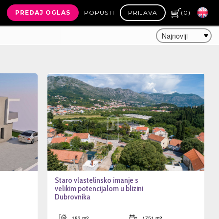
PREDAJ OGLAS
POPUSTI
PRIJAVA
(
0
)
Staro vlastelinsko imanje s
velikim potencijalom u blizini
Dubrovnika
183 m2
1751 m2