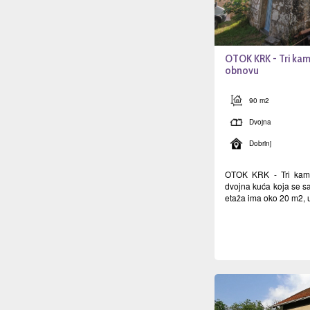
OTOK KRK - Tri kam
obnovu
90 m2
Dvojna
Dobrinj
OTOK KRK - Tri kam
dvojna kuća koja se sa
etaža ima oko 20 m2, u