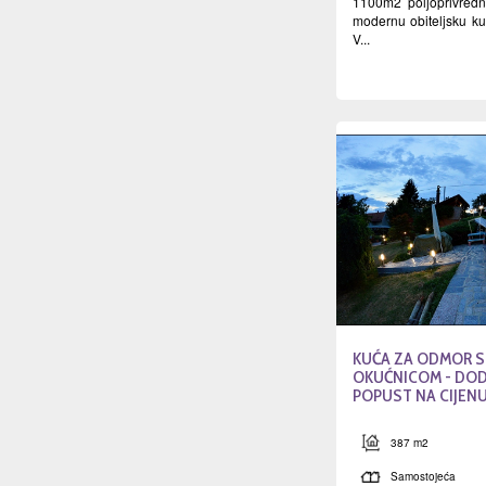
1100m2 poljoprivred
modernu obiteljsku 
V...
KUĆA ZA ODMOR S
OKUĆNICOM - DOD
POPUST NA CIJEN
387 m2
Samostojeća