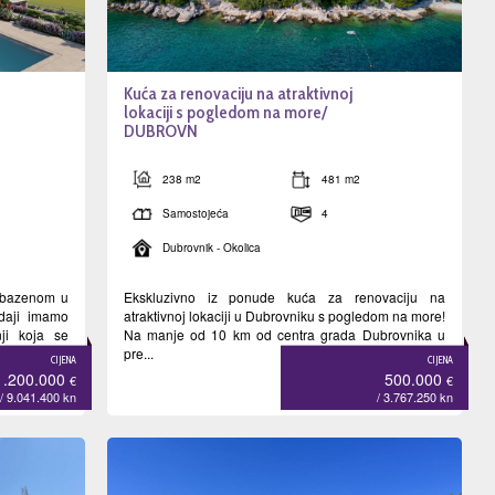
Kuća za renovaciju na atraktivnoj
lokaciji s pogledom na more/
DUBROVN
238 m2
481 m2
Samostojeća
4
Dubrovnik - Okolica
 bazenom u
Ekskluzivno iz ponude kuća za renovaciju na
daji imamo
atraktivnoj lokaciji u Dubrovniku s pogledom na more!
ji koja se
Na manje od 10 km od centra grada Dubrovnika u
pre...
CIJENA
CIJENA
1.200.000
500.000
€
€
/ 9.041.400
kn
/ 3.767.250
kn