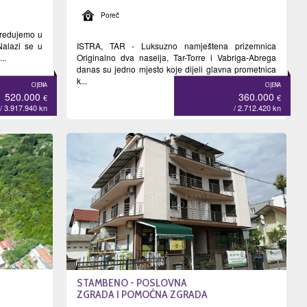
Poreč
sredujemo u
Nalazi se u
ISTRA, TAR - Luksuzno namještena prizemnica
..
Originalno dva naselja, Tar-Torre i Vabriga-Abrega
danas su jedno mjesto koje dijeli glavna prometnica
k...
CIJENA
CIJENA
520.000
360.000
€
€
/ 3.917.940
kn
/ 2.712.420
kn
STAMBENO - POSLOVNA
ZGRADA I POMOĆNA ZGRADA