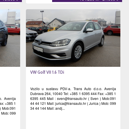
VW Golf VII 1.6 TDi
Vozilo u sustavu PDV-a. Trans Auto d.o.o. Avenija
Dubrava 264, 10040 Tel: +385 1 6395 444 Fax: +385 1
o. Avenija
6395 445 Mail :
sven@transauto.hr
( Sven ) Mob:091
ax: +385 1
44 44 121 Mail:
jurica@transauto.hr
( Jurica ) Mob: 099
) Mob:091
34 44 144 Mail: andj...
 ) Mob: 099