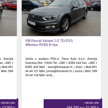
VW Passat Variant 2.0 TDi DSG
4Motion 190KS R-line
o. Avenija
Vozilo u sustavu PDV-a. Trans Auto d.o.o. Avenija
ax: +385 1
Dubrava 264, 10040 Tel: +385 1 6395 444 Fax: +385 1
) Mob:091
6395 445 Mail :
sven@transauto.hr
( Sven ) Mob:091
 ) Mob: 099
44 44 121 Mail:
jurica@transauto.hr
( Jurica ) Mob: 099
34 44 144 Mail: andj...
OSNOVNA CIJENA
OSNOVNA CIJENA
~ 13.900
164.250
~ 21.900
€
kn
€