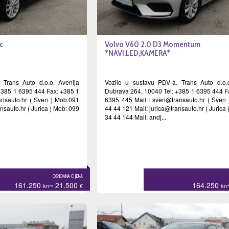
c
Volvo V60 2.0 D3 Momentum
*NAVI,LED,KAMERA*
 Trans Auto d.o.o. Avenija
Vozilo u sustavu PDV-a. Trans Auto d.o.
+385 1 6395 444 Fax: +385 1
Dubrava 264, 10040 Tel: +385 1 6395 444 F
nsauto.hr
( Sven ) Mob:091
6395 445 Mail :
sven@transauto.hr
( Sven 
ansauto.hr
( Jurica ) Mob: 099
44 44 121 Mail:
jurica@transauto.hr
( Jurica
34 44 144 Mail: andj...
OSNOVNA CIJENA
161.250
~ 21.500
164.250
kn
€
kn