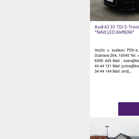
Audi A3 30 TDi S-Troni
*NAVI,LED,KAMERA*
Vozilo u sustavu PDV-a.
Dubrava 264, 10040 Tel: 
6395 445 Mail :
sven@tra
44 44 121 Mail:
jurica@tr
34 44 144 Mail: andj...