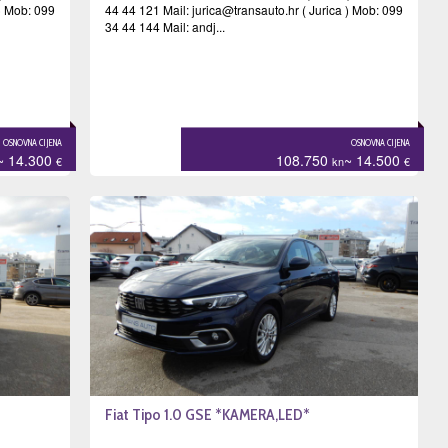
 ) Mob: 099
44 44 121 Mail:
jurica@transauto.hr
( Jurica ) Mob: 099
34 44 144 Mail: andj...
OSNOVNA CIJENA
OSNOVNA CIJENA
~ 14.300
108.750
~ 14.500
€
kn
€
Fiat Tipo 1.0 GSE *KAMERA,LED*