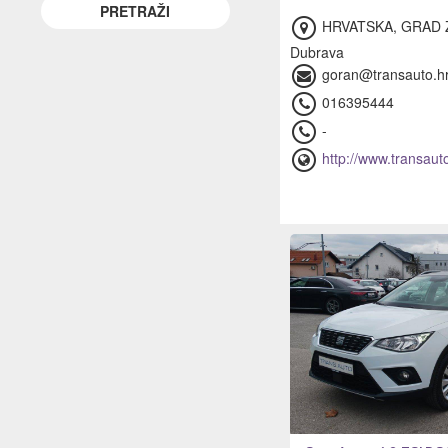
HRVATSKA, GRAD Z
Dubrava
goran@transauto.h
016395444
-
http://www.transaut