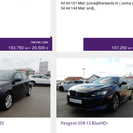
44 44 121 Mail:
jurica@transauto.hr
( Jurica
34 44 144 Mail: andj...
OSNOVNA CIJENA
153.750
~ 20.500
107.250
kn
€
kn
Di
Peugeot 508 1.5 BlueHDi