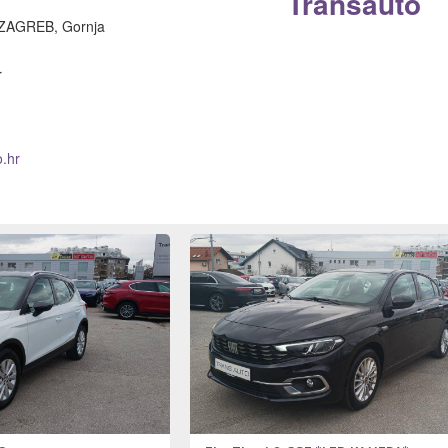
Transauto
AGREB, Gornja
r
o.hr