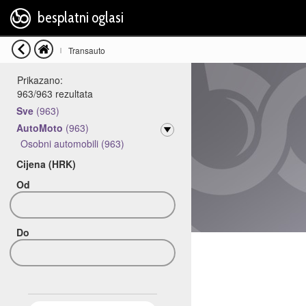
besplatni oglasi
Transauto
|
Prikazano:
963
/
963
rezultata
Sve
(963)
AutoMoto
(963)
Osobni automobili (963)
Cijena (HRK)
Od
Do