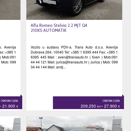
Alfa Romeo Stelvio 2.2 MJT Q4
210KS AUTOMATIK
o. Avenija
Vozilo u sustavu PDV-a. Trans Auto d.o.o. Avenija
ax: +385 1
Dubrava 264, 10040 Tel: +385 1 6395 444 Fax: +385 1
) Mob:091
6395 445 Mail :
sven@transauto.hr
( Sven ) Mob:091
 ) Mob: 099
44 44 121 Mail:
jurica@transauto.hr
( Jurica ) Mob: 099
34 44 144 Mail: andj...
OSNOVNA CIJENA
OSNOVNA CIJENA
~ 21.900
209.250
~ 27.900
€
kn
€