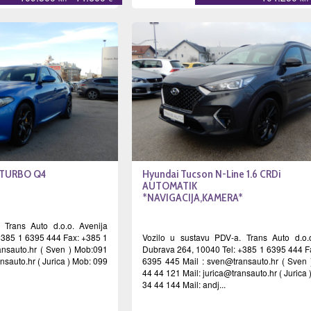
0 TURBO Q4
Hyundai Tucson N-Line 1.6 CRDi
AUTOMATIK
*NAVIGACIJA,KAMERA*
 Trans Auto d.o.o. Avenija
+385 1 6395 444 Fax: +385 1
Vozilo u sustavu PDV-a. Trans Auto d.o.
nsauto.hr
( Sven ) Mob:091
Dubrava 264, 10040 Tel: +385 1 6395 444 F
ansauto.hr
( Jurica ) Mob: 099
6395 445 Mail :
sven@transauto.hr
( Sven 
44 44 121 Mail:
jurica@transauto.hr
( Jurica
34 44 144 Mail: andj...