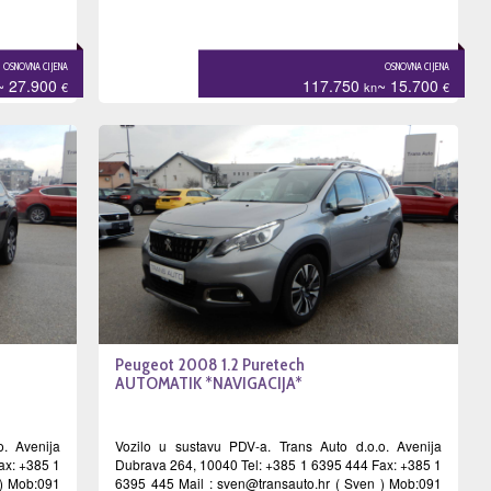
OSNOVNA CIJENA
OSNOVNA CIJENA
~ 27.900
117.750
~ 15.700
€
kn
€
Peugeot 2008 1.2 Puretech
AUTOMATIK *NAVIGACIJA*
o. Avenija
Vozilo u sustavu PDV-a. Trans Auto d.o.o. Avenija
ax: +385 1
Dubrava 264, 10040 Tel: +385 1 6395 444 Fax: +385 1
) Mob:091
6395 445 Mail :
sven@transauto.hr
( Sven ) Mob:091