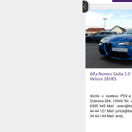
Alfa Romeo Giulia 2.
Veloce 280KS
Vozilo u sustavu PDV-a.
Dubrava 264, 10040 Tel: 
6395 445 Mail :
sven@tra
44 44 121 Mail:
jurica@tr
34 44 144 Mail: andj...