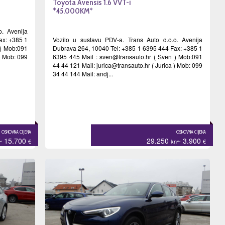
Toyota Avensis 1.6 VVT-i
*45.000KM*
o. Avenija
ax: +385 1
Vozilo u sustavu PDV-a. Trans Auto d.o.o. Avenija
) Mob:091
Dubrava 264, 10040 Tel: +385 1 6395 444 Fax: +385 1
 ) Mob: 099
6395 445 Mail :
sven@transauto.hr
( Sven ) Mob:091
44 44 121 Mail:
jurica@transauto.hr
( Jurica ) Mob: 099
34 44 144 Mail: andj...
OSNOVNA CIJENA
OSNOVNA CIJENA
~ 15.700
29.250
~ 3.900
€
kn
€