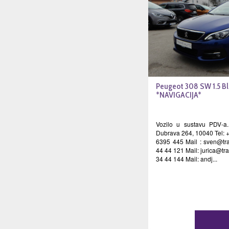
Peugeot 308 SW 1.5 B
*NAVIGACIJA*
Vozilo u sustavu PDV-a.
Dubrava 264, 10040 Tel: 
6395 445 Mail :
sven@tra
44 44 121 Mail:
jurica@tr
34 44 144 Mail: andj...