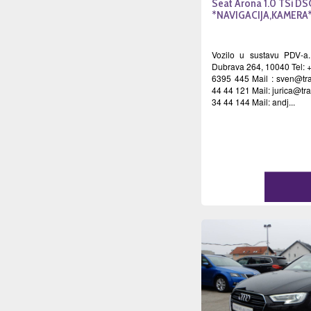
Seat Arona 1.0 TSi DS
*NAVIGACIJA,KAMERA
Vozilo u sustavu PDV-a.
Dubrava 264, 10040 Tel: 
6395 445 Mail :
sven@tra
44 44 121 Mail:
jurica@tr
34 44 144 Mail: andj...