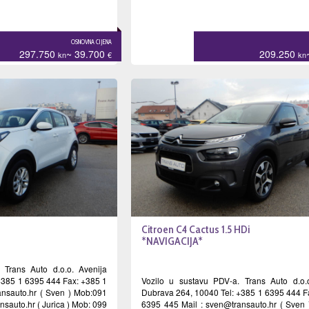
OSNOVNA CIJENA
297.750
~ 39.700
209.250
kn
€
kn
Citroen C4 Cactus 1.5 HDi
*NAVIGACIJA*
 Trans Auto d.o.o. Avenija
+385 1 6395 444 Fax: +385 1
Vozilo u sustavu PDV-a. Trans Auto d.o.
nsauto.hr
( Sven ) Mob:091
Dubrava 264, 10040 Tel: +385 1 6395 444 F
ansauto.hr
( Jurica ) Mob: 099
6395 445 Mail :
sven@transauto.hr
( Sven 