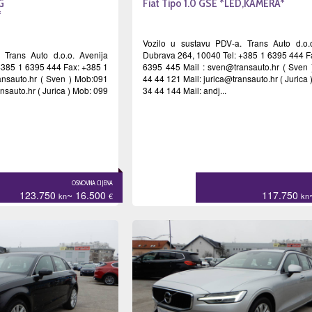
G
Fiat Tipo 1.0 GSE *LED,KAMERA*
*
Vozilo u sustavu PDV-a. Trans Auto d.o.
 Trans Auto d.o.o. Avenija
Dubrava 264, 10040 Tel: +385 1 6395 444 F
+385 1 6395 444 Fax: +385 1
6395 445 Mail :
sven@transauto.hr
( Sven 
nsauto.hr
( Sven ) Mob:091
44 44 121 Mail:
jurica@transauto.hr
( Jurica
ansauto.hr
( Jurica ) Mob: 099
34 44 144 Mail: andj...
OSNOVNA CIJENA
123.750
~ 16.500
117.750
kn
€
kn