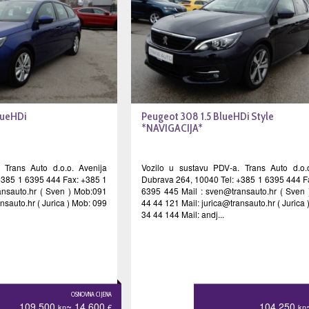
lueHDi
Peugeot 308 1.5 BlueHDi Style
*NAVIGACIJA*
 Trans Auto d.o.o. Avenija
Vozilo u sustavu PDV-a. Trans Auto d.o.
+385 1 6395 444 Fax: +385 1
Dubrava 264, 10040 Tel: +385 1 6395 444 F
nsauto.hr
( Sven ) Mob:091
6395 445 Mail :
sven@transauto.hr
( Sven 
ansauto.hr
( Jurica ) Mob: 099
44 44 121 Mail:
jurica@transauto.hr
( Jurica
34 44 144 Mail: andj...
OSNOVNA CIJENA
109.500
~ 14.600
104.250
kn
€
kn