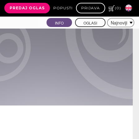
PREDAJ OGLAS
POPUSTI
PRIJAVA
(
0
)
INFO
OGLASI