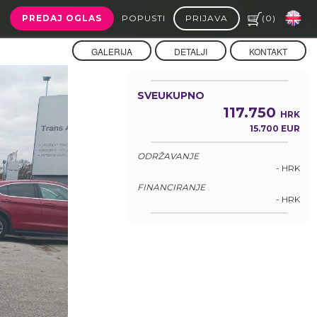
PREDAJ OGLAS
POPUSTI
PRIJAVA
(
0
)
GALERIJA
DETALJI
KONTAKT
SVEUKUPNO
117.750
HRK
15.700 EUR
ODRŽAVANJE
- HRK
FINANCIRANJE
- HRK