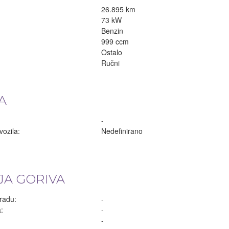
26.895 km
73 kW
Benzin
999 ccm
Ostalo
Ručni
A
-
vozila:
Nedefinirano
A GORIVA
radu:
-
:
-
:
-