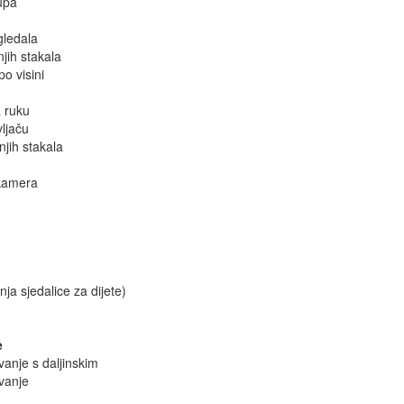
lupa
gledala
njih stakala
po visini
a ruku
ljaču
njih stakala
 kamera
nja sjedalice za dijete)
e
vanje s daljinskim
vanje