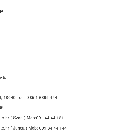
ja
V-a.
4, 10040 Tel: +385 1 6395 444
45
to.hr
( Sven ) Mob:091 44 44 121
to.hr
( Jurica ) Mob: 099 34 44 144