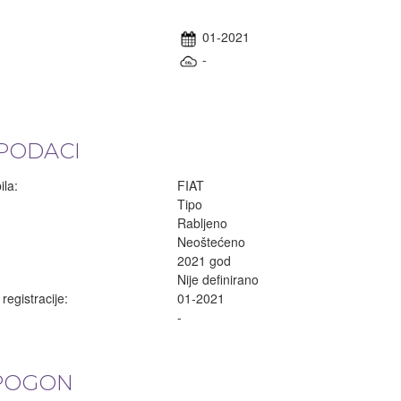
01-2021
-
PODACI
la:
FIAT
Tipo
Rabljeno
Neoštećeno
2021 god
Nije definirano
egistracije:
01-2021
-
 POGON