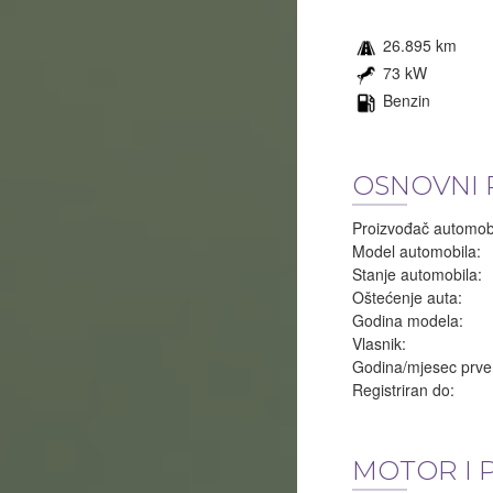
26.895 km
73 kW
Benzin
OSNOVNI 
Proizvođač automobi
Model automobila:
Stanje automobila:
Oštećenje auta:
Godina modela:
Vlasnik:
Godina/mjesec prve r
Registriran do:
MOTOR I