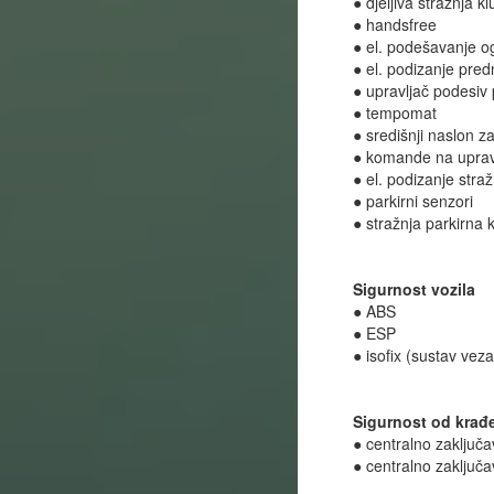
● djeljiva stražnja k
● handsfree
● el. podešavanje o
● el. podizanje pred
● upravljač podesiv 
● tempomat
● središnji naslon z
● komande na uprav
● el. podizanje straž
● parkirni senzori
● stražnja parkirna
Sigurnost vozila
● ABS
● ESP
● isofix (sustav veza
Sigurnost od krađ
● centralno zaključa
● centralno zaključa