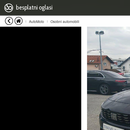
besplatni oglasi
AutoMoto
Osobni automobili
|
|