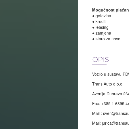
Mogućnost plaćan
● gotovina
● kredit
● leasing
● zamjena
● staro za novo
OPIS
Vozilo u sustavu PD
Trans Auto d.o.o.
Avenija Dubrava 26
Fax: +385 1 6395 4
Mail :
sven@transau
Mail:
jurica@transau