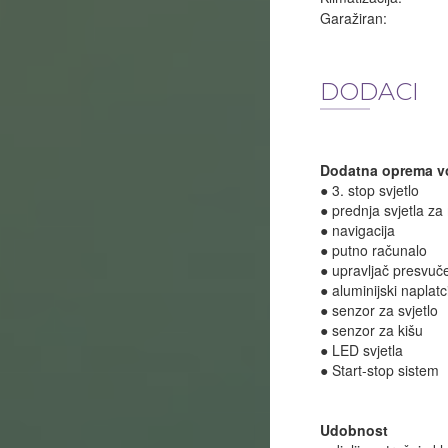
Garažiran:
DODACI
Dodatna oprema vo
● 3. stop svjetlo
● prednja svjetla za
● navigacija
● putno računalo
● upravljač presvu
● aluminijski naplatc
● senzor za svjetlo
● senzor za kišu
● LED svjetla
● Start-stop sistem
Udobnost