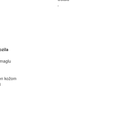
-
zila
 maglu
čen kožom
i