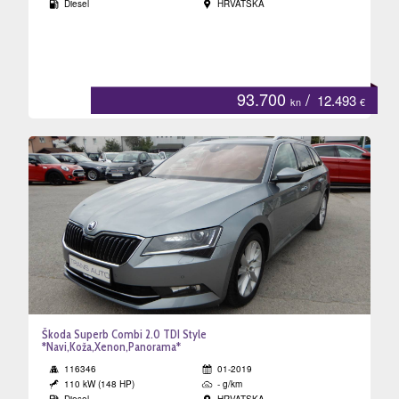
Diesel
HRVATSKA
eni
tri
93.700
/
12.493
kn
€
a
Škoda Superb Combi 2.0 TDI Style
*Navi,Koža,Xenon,Panorama*
116346
01-2019
110 kW (148 HP)
- g/km