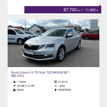
87.700
/
11.693
kn
€
Škoda Octavia 1.6 TDi Style *LED,NAVIGACIJA* -
NIJE UVOZ
119229
01-2019
85 kW (114 HP)
- g/km
Diesel
HRVATSKA