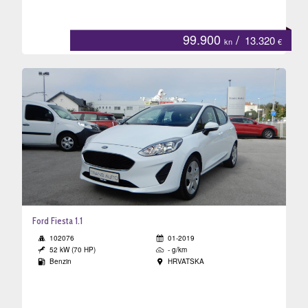
99.900
/
13.320
kn
€
Ford Fiesta 1.1
102076
01-2019
52 kW (70 HP)
- g/km
Benzin
HRVATSKA