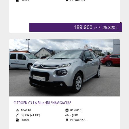
Diesel
HRVATSKA
enje
189.900
/
25.320
kn
€
ija
CITROEN C3 1.6 BlueHDi *NAVIGACIJA*
104840
01-2018
55 kW (74 HP)
- g/km
Diesel
HRVATSKA