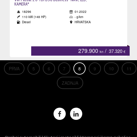
KAMERA*
18296
01-2022
110 kW (148 HP)
- g/km
Diesel
HRVATSKA
279.900
/
37.320
kn
€
PRVA
5
6
7
8
9
10
11
ZADNJA