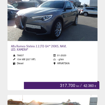
Alfa Romeo Stelvio 2.2 JTD Q4 * 210KS, NAVI,
LED, KAMERA*
76637
01-2020
154 kW (207 HP)
- g/km
Diesel
HRVATSKA
317.700
/
42.360
kn
€