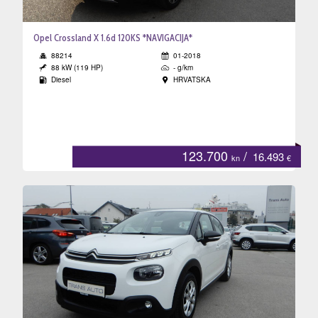
Opel Crossland X 1.6d 120KS *NAVIGACIJA*
88214
01-2018
88 kW (119 HP)
- g/km
Diesel
HRVATSKA
123.700
/
16.493
kn
€