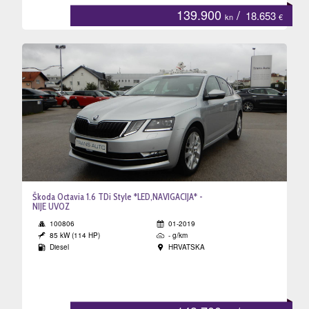
139.900
/
18.653
kn
€
Škoda Octavia 1.6 TDi Style *LED,NAVIGACIJA* -
NIJE UVOZ
100806
01-2019
85 kW (114 HP)
- g/km
Diesel
HRVATSKA