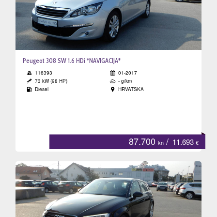
Peugeot 308 SW 1.6 HDi *NAVIGACIJA*
116393
01-2017
73 kW (98 HP)
- g/km
Diesel
HRVATSKA
87.700
/
11.693
kn
€