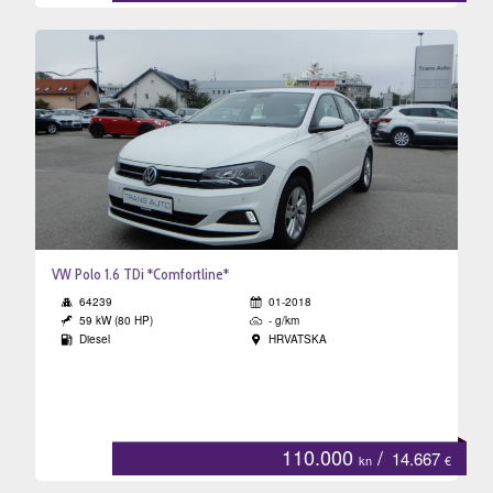
VW Polo 1.6 TDi *Comfortline*
64239
01-2018
59 kW (80 HP)
- g/km
Diesel
HRVATSKA
110.000
/
14.667
kn
€