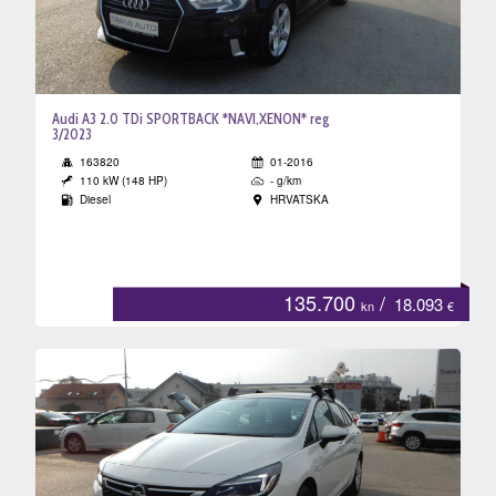
Audi A3 2.0 TDi SPORTBACK *NAVI,XENON* reg
3/2023
163820
01-2016
110 kW (148 HP)
- g/km
Diesel
HRVATSKA
135.700
/
18.093
kn
€