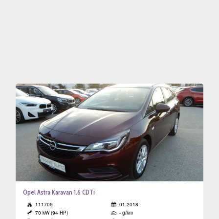
a
o
va
gistracija
Opel Astra Karavan 1.6 CDTi
111705
01-2018
70 kW (94 HP)
- g/km