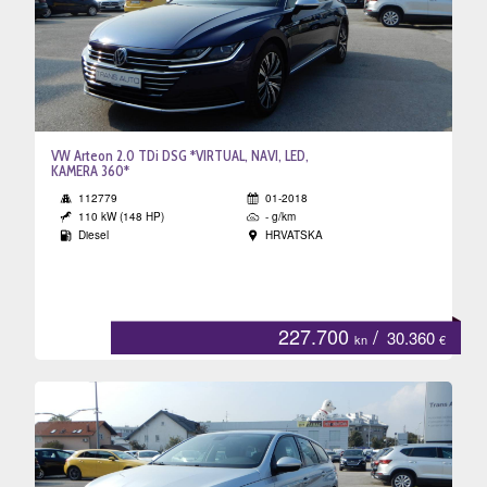
VW Arteon 2.0 TDi DSG *VIRTUAL, NAVI, LED,
KAMERA 360*
112779
01-2018
110 kW (148 HP)
- g/km
Diesel
HRVATSKA
227.700
/
30.360
kn
€