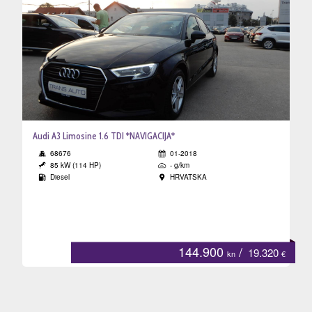
Audi A3 Limosine 1.6 TDI *NAVIGACIJA*
68676
01-2018
85 kW (114 HP)
- g/km
Diesel
HRVATSKA
144.900
/
19.320
kn
€