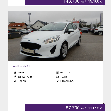
143.700
/
19.160
kn
€
Ford Fiesta 1.1
99290
01-2019
52 kW (70 HP)
- g/km
Benzin
HRVATSKA
87.700
/
11.693
kn
€