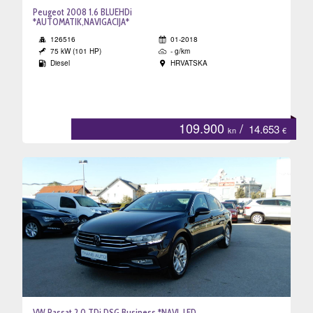
Peugeot 2008 1.6 BLUEHDi
*AUTOMATIK,NAVIGACIJA*
126516
01-2018
75 kW (101 HP)
- g/km
Diesel
HRVATSKA
109.900
/
14.653
kn
€
VW Passat 2.0 TDi DSG Business *NAVI, LED,