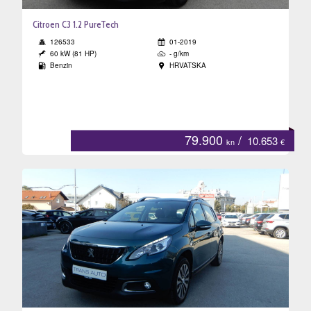
Citroen C3 1.2 PureTech
126533
01-2019
60 kW (81 HP)
- g/km
Benzin
HRVATSKA
79.900
/
10.653
kn
€