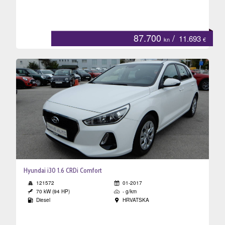
na
87.700
/
11.693
kn
€
JA
Hyundai i30 1.6 CRDi Comfort
121572
01-2017
70 kW (94 HP)
- g/km
Diesel
HRVATSKA