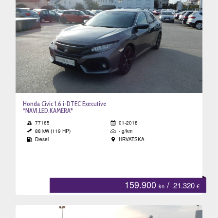
Honda Civic 1.6 i-DTEC Executive
*NAVI,LED,KAMERA*
77165
01-2018
88 kW (119 HP)
- g/km
Diesel
HRVATSKA
159.900
/
21.320
kn
€