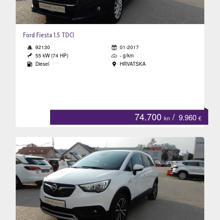
Ford Fiesta 1.5 TDCI
92130
01-2017
55 kW (74 HP)
- g/km
Diesel
HRVATSKA
74.700
/
9.960
kn
€