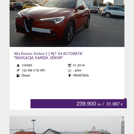
Alfa Romeo Stelvio 2.2 MjT Q4 AUTOMATIK
*NAVIGACIJA, KAMERA, XENON*
100583
01-2018
132 kW (178 HP)
- g/km
Diesel
HRVATSKA
239.900
/
31.987
kn
€