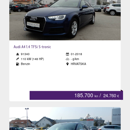
Audi A4 1.4 TFSi S-tronic
91340
01-2018
110 kW (148 HP)
- g/km
Benzin
HRVATSKA
185.700
/
24.760
kn
€