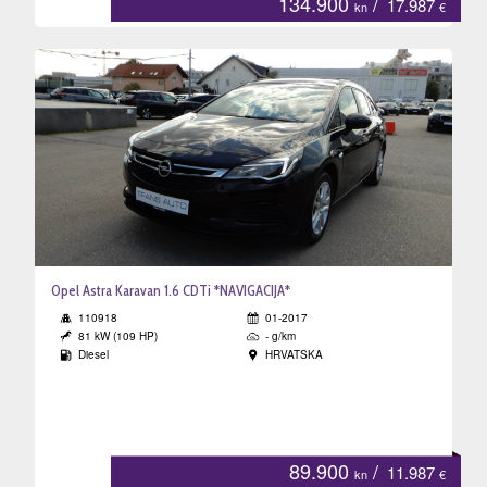
134.900
/
17.987
kn
€
Opel Astra Karavan 1.6 CDTi *NAVIGACIJA*
110918
01-2017
81 kW (109 HP)
- g/km
Diesel
HRVATSKA
89.900
/
11.987
kn
€