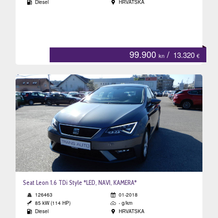
Diesel
HRVATSKA
eni
tri
99.900
/
13.320
kn
€
a
Seat Leon 1.6 TDi Style *LED, NAVI, KAMERA*
126463
01-2018
85 kW (114 HP)
- g/km
Diesel
HRVATSKA