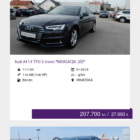
Audi A4 1.4 TFSi S-tronic *NAVIGACIJA, LED*
111130
01-2019
110 kW (148 HP)
- g/km
Benzin
HRVATSKA
207.700
/
27.693
kn
€