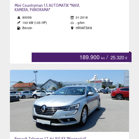
Mini Countryman 1.5 AUTOMATIK *NAVI,
KAMERA, PANORAMA*
90059
01-2018
100 kW (135 HP)
- g/km
Benzin
HRVATSKA
189.900
/
25.320
kn
€
Renault Talisman 1.7 dci 150 KS *Navigacija*