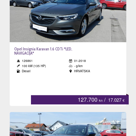
Opel Insignia Karavan 1.6 CDTi *LED,
NAVIGACIJA*
126861
01-2018
100 kW (135 HP)
- g/km
Diesel
HRVATSKA
127.700
/
17.027
kn
€