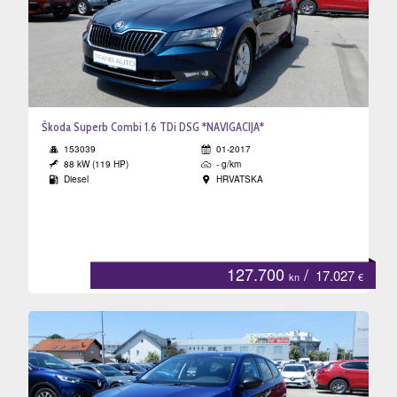
Škoda Superb Combi 1.6 TDi DSG *NAVIGACIJA*
153039
01-2017
88 kW (119 HP)
- g/km
Diesel
HRVATSKA
127.700
/
17.027
kn
€