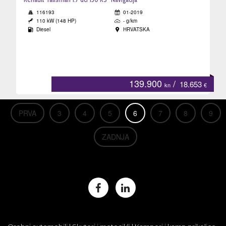
116193
01-2019
110 kW (148 HP)
- g/km
Diesel
HRVATSKA
139.900
/
18.653
kn
€
PRVA
3
4
5
6
7
8
9
ZADNJA