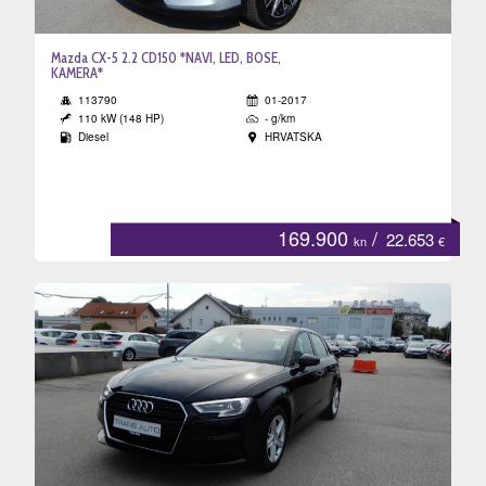
Mazda CX-5 2.2 CD150 *NAVI, LED, BOSE,
KAMERA*
113790
01-2017
110 kW (148 HP)
- g/km
Diesel
HRVATSKA
169.900
/
22.653
kn
€