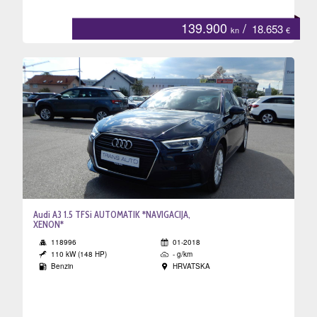
139.900
/
18.653
kn
€
Audi A3 1.5 TFSi AUTOMATIK *NAVIGACIJA,
XENON*
118996
01-2018
110 kW (148 HP)
- g/km
Benzin
HRVATSKA