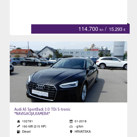
enje
114.700
/
15.293
kn
€
ija
Audi A5 SportBack 3.0 TDi S-tronic
*NAVIGACIJA,KAMERA*
102781
01-2018
160 kW (215 HP)
- g/km
Diesel
HRVATSKA