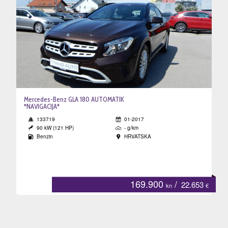
Mercedes-Benz GLA 180 AUTOMATIK
*NAVIGACIJA*
133719
01-2017
90 kW (121 HP)
- g/km
Benzin
HRVATSKA
169.900
/
22.653
kn
€