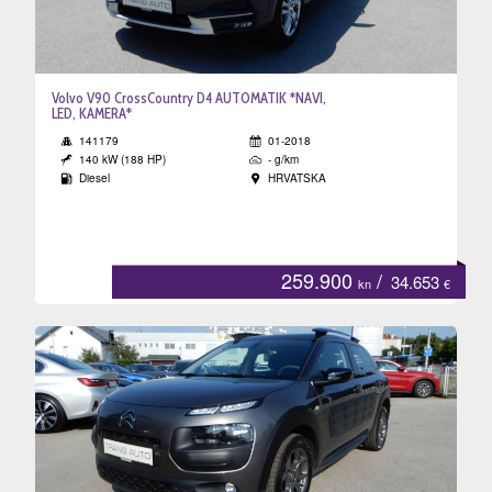
Volvo V90 CrossCountry D4 AUTOMATIK *NAVI,
LED, KAMERA*
141179
01-2018
140 kW (188 HP)
- g/km
Diesel
HRVATSKA
259.900
/
34.653
kn
€