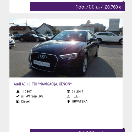
155.700
/
20.760
kn
€
Audi A3 1.6 TDi *NAVIGACIJA, XENON*
110307
01-2017
81 kW (109 HP)
- g/km
Diesel
HRVATSKA