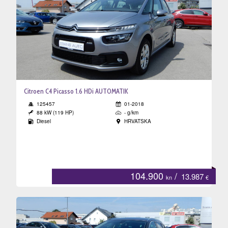
Citroen C4 Picasso 1.6 HDi AUTOMATIK
125457
01-2018
88 kW (119 HP)
- g/km
Diesel
HRVATSKA
104.900
/
13.987
kn
€