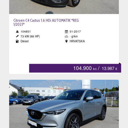
Citroen C4 Cactus 1.6 HDi AUTOMATIK *REG
1/2023*
104851
01-2017
73 kW (98 HP)
- g/km
Diesel
HRVATSKA
104.900
/
13.987
kn
€