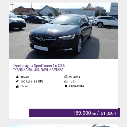
Opel Insignia SportTourer 1.6 CDTi
*PANORAMA, LED, NAVI, KAMERA*
88925
01-2018
100 kW (135 HP)
- g/km
Diesel
HRVATSKA
159.900
/
21.320
kn
€