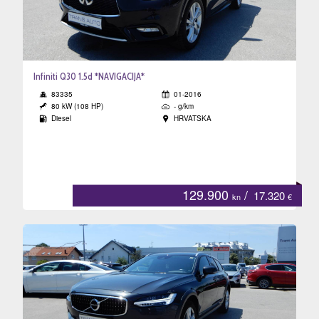
Infiniti Q30 1.5d *NAVIGACIJA*
83335
01-2016
80 kW (108 HP)
- g/km
Diesel
HRVATSKA
129.900
/
17.320
kn
€