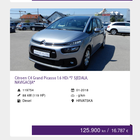
Citroen C4 Grand Picasso 1.6 HDi *7 SJEDALA,
NAVIGACIJA*
119754
01-2018
88 kW (119 HP)
- g/km
Diesel
HRVATSKA
125.900
/
16.787
kn
€