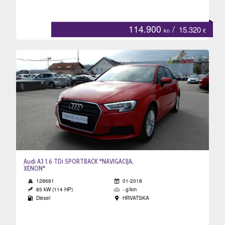
114.900
/
15.320
kn
€
Audi A3 1.6 TDi SPORTBACK *NAVIGACIJA,
XENON*
128681
01-2018
85 kW (114 HP)
- g/km
Diesel
HRVATSKA