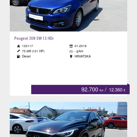
Peugeot 308 SW 1.5 HDi
133117
01-2019
75 kW (101 HP)
- g/km
Diesel
HRVATSKA
92.700
/
12.360
kn
€