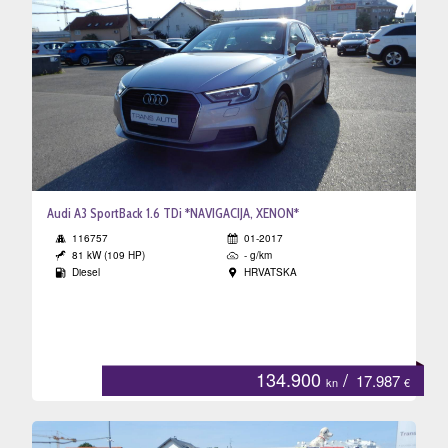
Audi A3 SportBack 1.6 TDi *NAVIGACIJA, XENON*
116757
01-2017
81 kW (109 HP)
- g/km
Diesel
HRVATSKA
134.900
/
17.987
kn
€