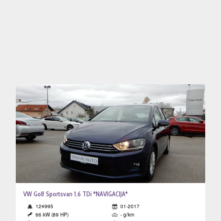
a
o
va
gistracija
VW Golf Sportsvan 1.6 TDi *NAVIGACIJA*
124995
01-2017
66 kW (89 HP)
- g/km