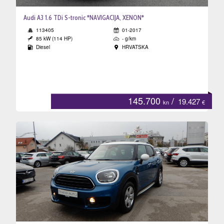
Audi A3 1.6 TDi S-tronic *NAVIGACIJA, XENON*
113405
01-2017
85 kW (114 HP)
- g/km
Diesel
HRVATSKA
145.700
/
19.427
kn
€