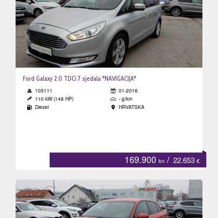
Ford Galaxy 2.0 TDCi 7 sjedala *NAVIGACIJA*
105111
01-2016
110 kW (148 HP)
- g/km
Diesel
HRVATSKA
169.900
/
22.653
kn
€