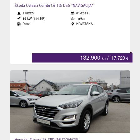
Škoda Octavia Combi 1.6 TDi DSG *NAVIGACIJA*
118225
01-2019
85 kW (114 HP)
- g/km
Diesel
HRVATSKA
132.900
/
17.720
kn
€
Hyundai Tucson 1.6 CRDi *AUTOMATIK,