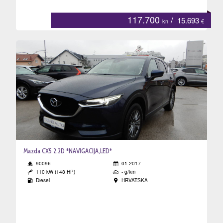
117.700
/
15.693
kn
€
Mazda CX5 2.2D *NAVIGACIJA,LED*
90096
01-2017
110 kW (148 HP)
- g/km
Diesel
HRVATSKA