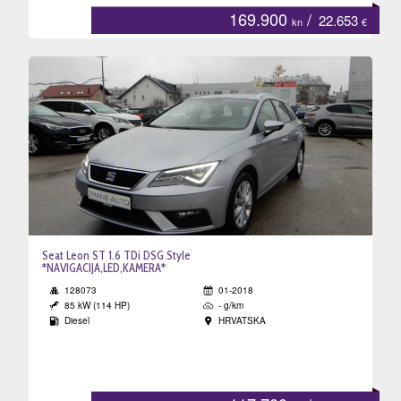
169.900
/
22.653
kn
€
Seat Leon ST 1.6 TDi DSG Style
*NAVIGACIJA,LED,KAMERA*
128073
01-2018
85 kW (114 HP)
- g/km
Diesel
HRVATSKA