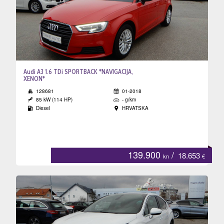
Audi A3 1.6 TDi SPORTBACK *NAVIGACIJA,
XENON*
128681
01-2018
85 kW (114 HP)
- g/km
Diesel
HRVATSKA
139.900
/
18.653
kn
€