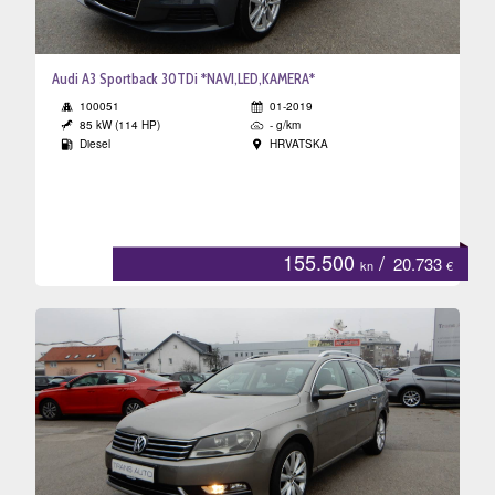
Audi A3 Sportback 30TDi *NAVI,LED,KAMERA*
100051
01-2019
85 kW (114 HP)
- g/km
Diesel
HRVATSKA
155.500
/
20.733
kn
€