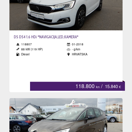
DS DS4 1.6 HDi *NAVIGACIJA,LED,KAMERA*
118807
01-2018
88 kW (119 HP)
- g/km
Diesel
HRVATSKA
118.800
/
15.840
kn
€