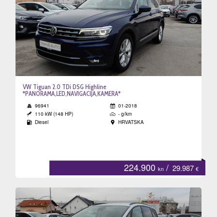
VW Tiguan 2.0 TDi DSG Highline
*PANORAMA,LED,NAVIGACIJA,KAMERA*
96941
01-2018
110 kW (148 HP)
- g/km
Diesel
HRVATSKA
224.900
/
29.987
kn
€