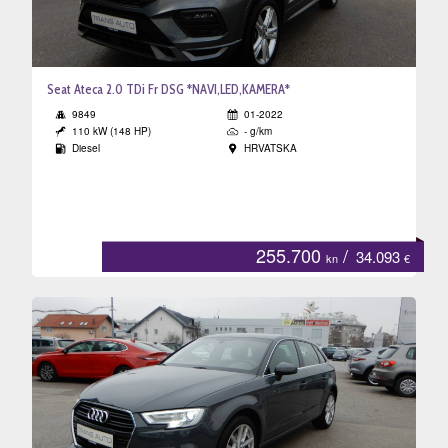
Seat Ateca 2.0 TDi Fr DSG *NAVI,LED,KAMERA*
9849
01-2022
110 kW (148 HP)
- g/km
Diesel
HRVATSKA
255.700
/
34.093
kn
€