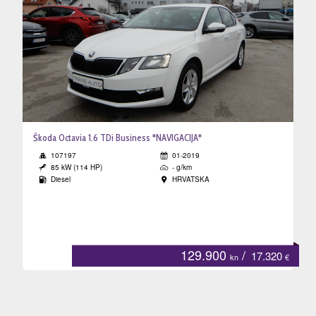
Škoda Octavia 1.6 TDi Business *NAVIGACIJA*
107197
01-2019
85 kW (114 HP)
- g/km
Diesel
HRVATSKA
129.900
/
17.320
kn
€