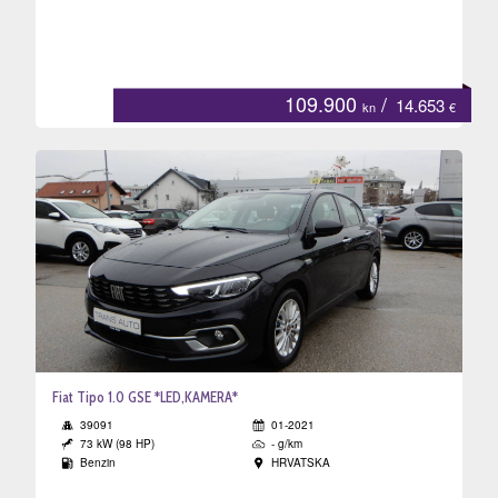
enje
109.900
/
14.653
kn
€
ija
Fiat Tipo 1.0 GSE *LED,KAMERA*
39091
01-2021
73 kW (98 HP)
- g/km
Benzin
HRVATSKA