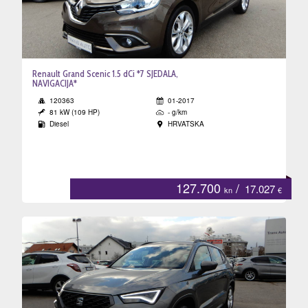
Renault Grand Scenic 1.5 dCi *7 SJEDALA,
NAVIGACIJA*
120363
01-2017
81 kW (109 HP)
- g/km
Diesel
HRVATSKA
127.700
/
17.027
kn
€