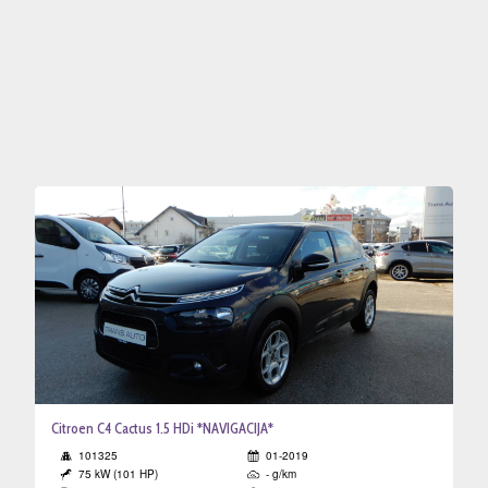
a
o
va
gistracija
Citroen C4 Cactus 1.5 HDi *NAVIGACIJA*
101325
01-2019
75 kW (101 HP)
- g/km