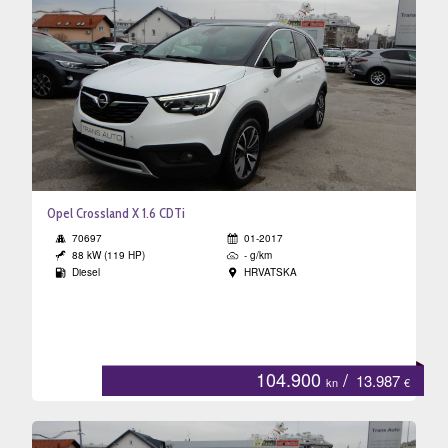
Opel Crossland X 1.6 CDTi
70697
01-2017
88 kW (119 HP)
- g/km
Diesel
HRVATSKA
104.900
/
13.987
kn
€