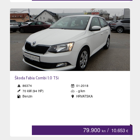
Škoda Fabia Combi 1.0 TSi
86374
01-2018
70 kW (94 HP)
- g/km
Benzin
HRVATSKA
79.900
/
10.653
kn
€