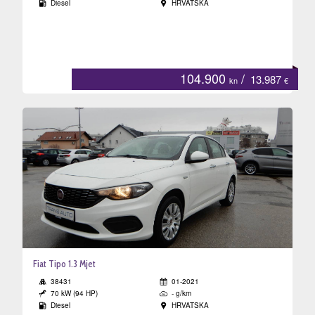
Diesel
HRVATSKA
eni
tri
104.900
/
13.987
kn
€
a
Fiat Tipo 1.3 Mjet
38431
01-2021
70 kW (94 HP)
- g/km
Diesel
HRVATSKA