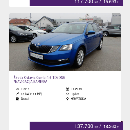
117.700
/
15.693
kn
€
Škoda Octavia Combi 1.6 TDi DSG
*NAVIGACIJA,KAMERA*
99915
01-2019
85 kW (114 HP)
- g/km
Diesel
HRVATSKA
137.700
/
18.360
kn
€