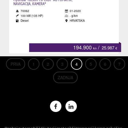
NAVIGACIJA, KAMERA*
70062
01-2020
100 kW (135 HP)
- g/km
Diesel
HRVATSKA
194.900
/
25.987
kn
€
PRVA
1
2
3
4
5
6
7
ZADNJA