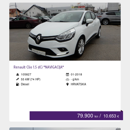
Renault Clio 1.5 dCi *NAVIGACIJA*
105827
01-2018
55 kW (74 HP)
- g/km
Diesel
HRVATSKA
79.900
/
10.653
kn
€