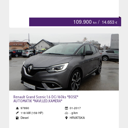
na
109.900
/
14.653
kn
€
JA
Renault Grand Scenic 1.6 DCi 160ks *BOSE*
AUTOMATIK *NAVI,LED,KAMERA*
97890
01-2017
118 kW (159 HP)
- g/km
Diesel
HRVATSKA