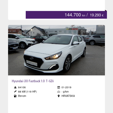
144.700
/
19.293
kn
€
Hyundai i30 Fastback 1.0 T-GDi
64106
01-2019
88 kW (119 HP)
- g/km
Benzin
HRVATSKA