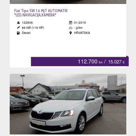
Fiat Tipo SW 1.6 MjT AUTOMATIK
*LED,NAVIGACIJA,KAMERA*
122806
01-2019
88 kW (119 HP)
- g/km
Diesel
HRVATSKA
112.700
/
15.027
kn
€