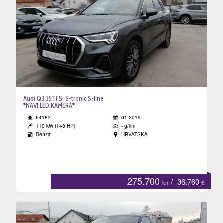
Audi Q3 35TFSi S-tronic S-line
*NAVI,LED,KAMERA*
64183
01-2019
110 kW (148 HP)
- g/km
Benzin
HRVATSKA
275.700
/
36.760
kn
€