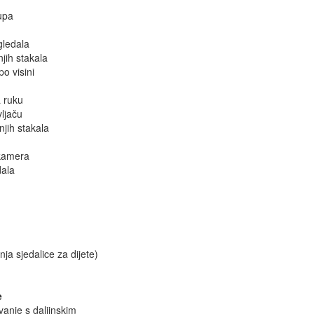
lupa
gledala
njih stakala
po visini
a ruku
ljaču
njih stakala
 kamera
dala
nja sjedalice za dijete)
e
vanje s daljinskim