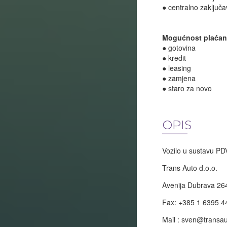
● centralno zaključa
Mogućnost plaćan
● gotovina
● kredit
● leasing
● zamjena
● staro za novo
OPIS
Vozilo u sustavu PD
Trans Auto d.o.o.
Avenija Dubrava 26
Fax: +385 1 6395 4
Mail :
sven@transau