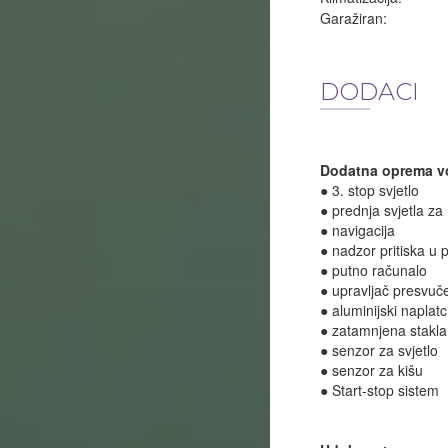
Garažiran:
DODACI
Dodatna oprema vo
● 3. stop svjetlo
● prednja svjetla za
● navigacija
● nadzor pritiska u
● putno računalo
● upravljač presvu
● aluminijski naplatc
● zatamnjena stakla
● senzor za svjetlo
● senzor za kišu
● Start-stop sistem