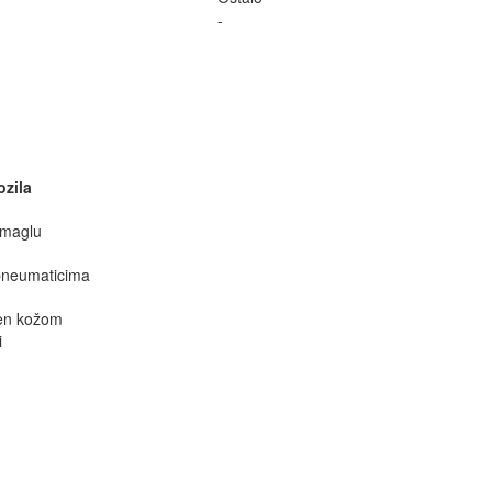
-
zila
 maglu
 pneumaticima
čen kožom
i