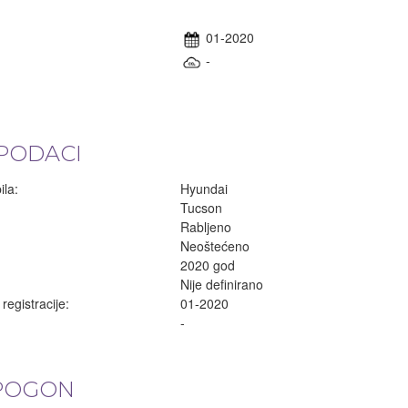
01-2020
-
PODACI
la:
Hyundai
Tucson
Rabljeno
Neoštećeno
2020 god
Nije definirano
egistracije:
01-2020
-
 POGON