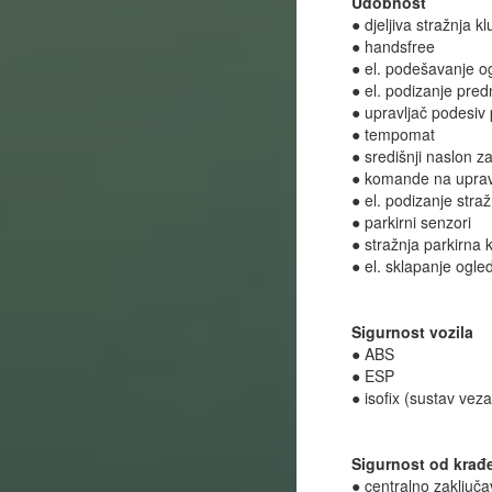
Udobnost
● djeljiva stražnja k
● handsfree
● el. podešavanje o
● el. podizanje pred
● upravljač podesiv 
● tempomat
● središnji naslon z
● komande na uprav
● el. podizanje straž
● parkirni senzori
● stražnja parkirna
● el. sklapanje ogle
Sigurnost vozila
● ABS
● ESP
● isofix (sustav veza
Sigurnost od krađ
● centralno zaključa