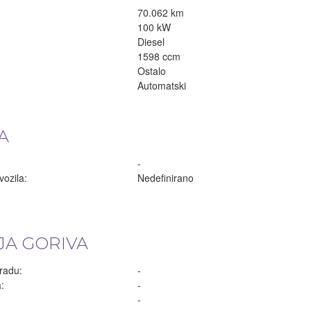
70.062 km
100 kW
Diesel
1598 ccm
Ostalo
Automatski
A
-
vozila:
Nedefinirano
A GORIVA
radu:
-
:
-
:
-