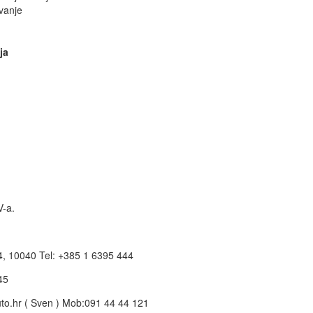
vanje
ja
V-a.
4, 10040 Tel: +385 1 6395 444
45
to.hr
( Sven ) Mob:091 44 44 121