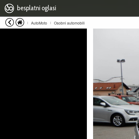
besplatni oglasi
AutoMoto
Osobni automobili
|
|