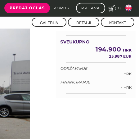
PREDAJ OGLAS
POPUSTI
PRIJAVA
(
0
)
GALERIJA
DETALJI
KONTAKT
SVEUKUPNO
194.900
HRK
25.987 EUR
ODRŽAVANJE
- HRK
FINANCIRANJE
- HRK