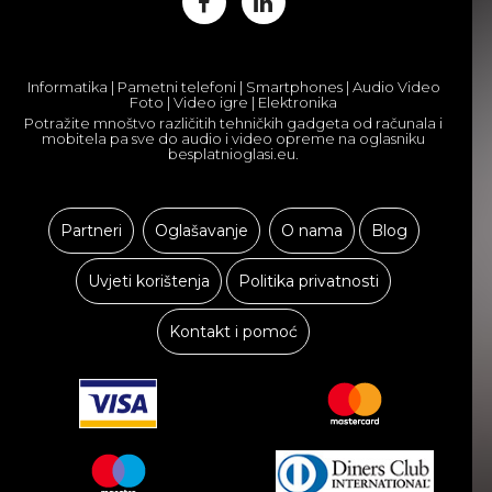
Informatika | Pametni telefoni | Smartphones | Audio Video
Foto | Video igre | Elektronika
Potražite mnoštvo različitih tehničkih gadgeta od računala i
mobitela pa sve do audio i video opreme na oglasniku
besplatnioglasi.eu.
STROJEVI I ALATI
Partneri
Oglašavanje
O nama
Blog
Uvjeti korištenja
Politika privatnosti
Kontakt i pomoć
OBUĆA I ODJEĆA