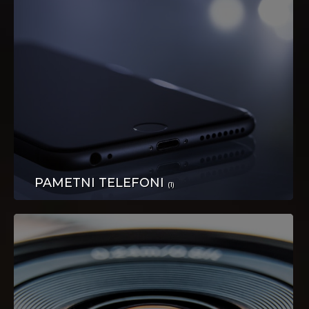
NEKRETNINE
PAMETNI TELEFONI
TEHNIKA
(1)