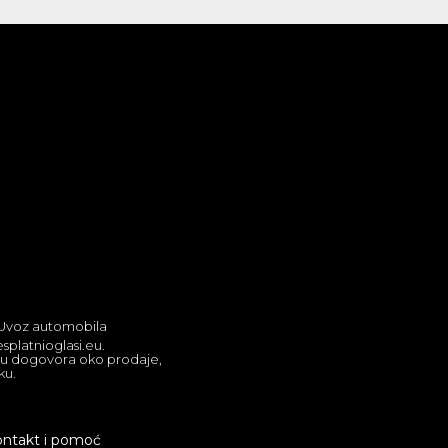
| Uvoz automobila
splatnioglasi.eu.
lju dogovora oko prodaje,
ku.
ntakt i pomoć