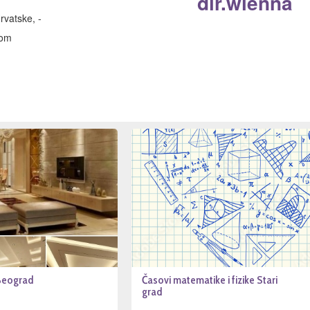
dir.wienna
vatske, -
com
 Beograd
Časovi matematike i fizike Stari
grad