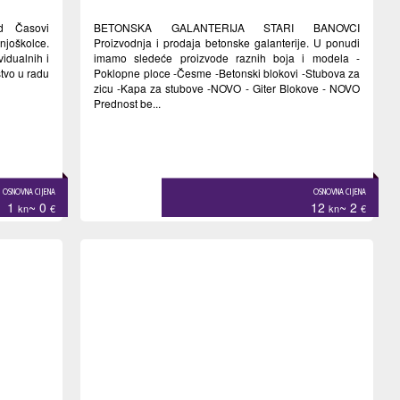
ad Časovi
BETONSKA GALANTERIJA STARI BANOVCI
dnjoškolce.
Proizvodnja i prodaja betonske galanterije. U ponudi
idualnih i
imamo sledeće proizvode raznih boja i modela -
stvo u radu
Poklopne ploce -Česme -Betonski blokovi -Stubova za
zicu -Kapa za stubove -NOVO - Giter Blokove - NOVO
Prednost be...
OSNOVNA CIJENA
OSNOVNA CIJENA
1
~ 0
12
~ 2
kn
€
kn
€