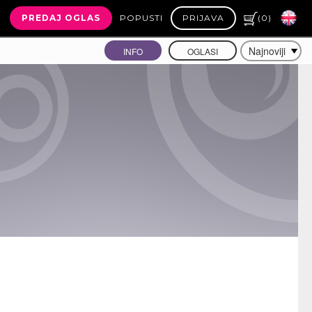
PREDAJ OGLAS
POPUSTI
PRIJAVA
(
0
)
INFO
OGLASI