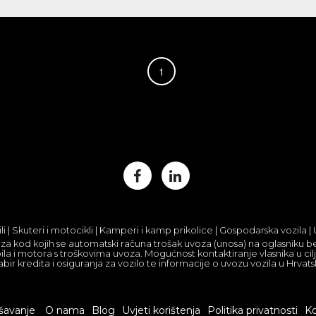
1
 | Skuteri i motocikli | Kamperi i kamp prikolice | Gospodarska vozila 
za kod kojih se automatski računa trošak uvoza (unosa) na oglasniku be
la i motora s troškovima uvoza. Mogućnost kontaktiranje vlasnika u ci
bir kredita i osiguranja za vozilo te informacije o uvozu vozila u Hrvats
šavanje
O nama
Blog
Uvjeti korištenja
Politika privatnosti
Ko