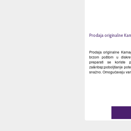
Prodaja originalne Ka
Prodaja originalne Kama
brzom poštom u diskre
preparati se koriste
za&nbsp;poboljšanje potenc
snažno. Omogućavaju vam 