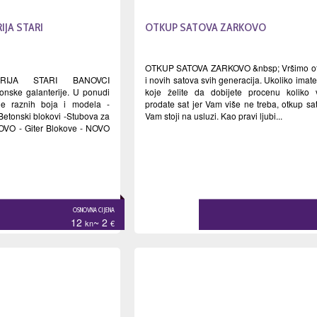
JA STARI
OTKUP SATOVA ZARKOVO
OTKUP SATOVA ZARKOVO &nbsp; Vršimo otk
RIJA STARI BANOVCI
i novih satova svih generacija. Ukoliko imat
tonske galanterije. U ponudi
koje želite da dobijete procenu koliko 
e raznih boja i modela -
prodate sat jer Vam više ne treba, otkup sat
etonski blokovi -Stubova za
Vam stoji na usluzi. Kao pravi ljubi...
NOVO - Giter Blokove - NOVO
OSNOVNA CIJENA
12
~ 2
kn
€