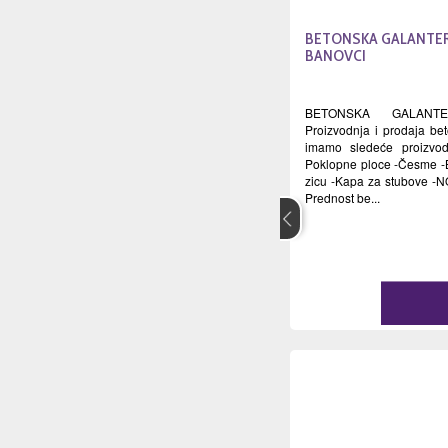
BETONSKA GALANTERI
BANOVCI
BETONSKA GALANTE
Proizvodnja i prodaja be
imamo sledeće proizvod
Poklopne ploce -Česme -B
zicu -Kapa za stubove -
Prednost be...