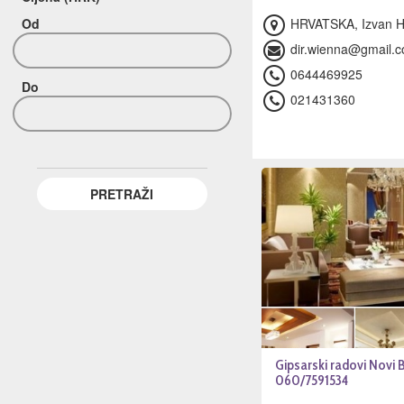
Od
HRVATSKA, Izvan Hr
dir.wienna@gmail.
0644469925
Do
021431360
Gipsarski radovi Novi
060/7591534