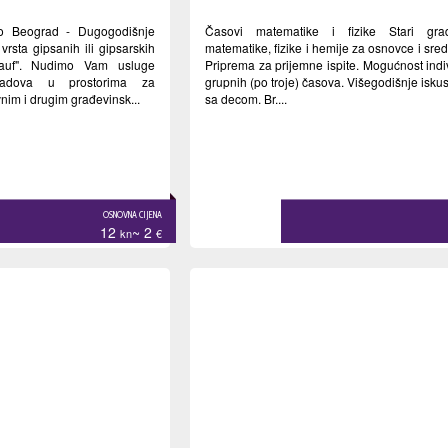
no Beograd - Dugogodišnje
Časovi matematike i fizike Stari gr
vrsta gipsanih ili gipsarskih
matematike, fizike i hemije za osnovce i sre
auf". Nudimo Vam usluge
Priprema za prijemne ispite. Mogućnost indiv
 radova u prostorima za
grupnih (po troje) časova. Višegodišnje isku
nim i drugim građevinsk...
sa decom. Br....
OSNOVNA CIJENA
12
~ 2
kn
€