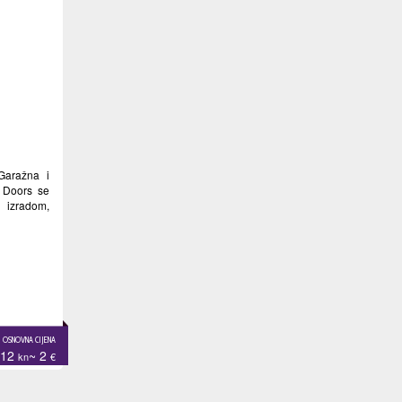
aražna i
M Doors se
 izradom,
OSNOVNA CIJENA
12
~ 2
kn
€