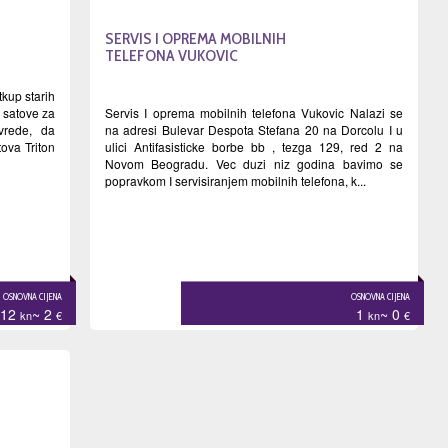
SERVIS I OPREMA MOBILNIH
TELEFONA VUKOVIC
up starih
e satove za
Servis I oprema mobilnih telefona Vukovic Nalazi se
vrede, da
na adresi Bulevar Despota Stefana 20 na Dorcolu I u
ova Triton
ulici Antifasisticke borbe bb , tezga 129, red 2 na
Novom Beogradu. Vec duzi niz godina bavimo se
popravkom I servisiranjem mobilnih telefona, k...
OSNOVNA CIJENA
OSNOVNA CIJENA
12
~ 2
1
~ 0
kn
€
kn
€