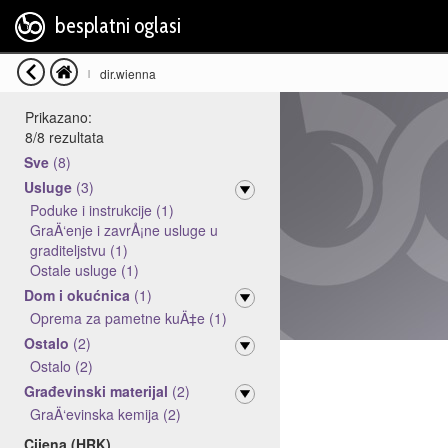
besplatni oglasi
dir.wienna
|
Prikazano:
8
/
8
rezultata
Sve
(8)
Usluge
(3)
Poduke i instrukcije (1)
GraÄ‘enje i zavrÅ¡ne usluge u
graditeljstvu (1)
Ostale usluge (1)
Dom i okućnica
(1)
Oprema za pametne kuÄ‡e (1)
Ostalo
(2)
Ostalo (2)
Građevinski materijal
(2)
GraÄ‘evinska kemija (2)
Cijena (HRK)