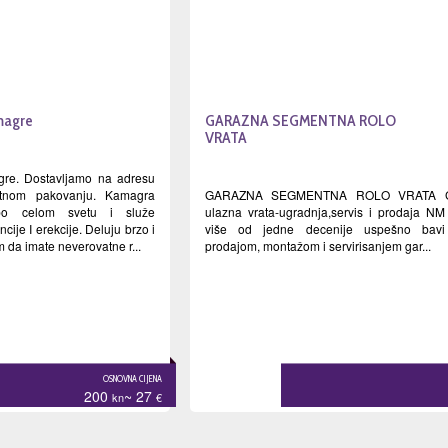
magre
GARAZNA SEGMENTNA ROLO
VRATA
gre. Dostavljamo na adresu
tnom pakovanju. Kamagra
GARAZNA SEGMENTNA ROLO VRATA G
 po celom svetu i služe
ulazna vrata-ugradnja,servis i prodaja N
ije I erekcije. Deluju brzo i
više od jedne decenije uspešno bavi
da imate neverovatne r...
prodajom, montažom i servirisanjem gar...
OSNOVNA CIJENA
200
~ 27
kn
€