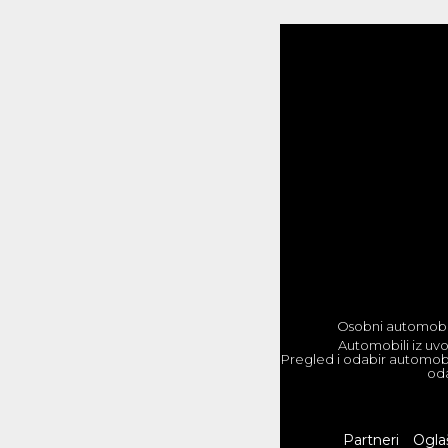
Osobni automobili
Automobili iz uvo
Pregled i odabir automobi
oda
Partneri
Ogla