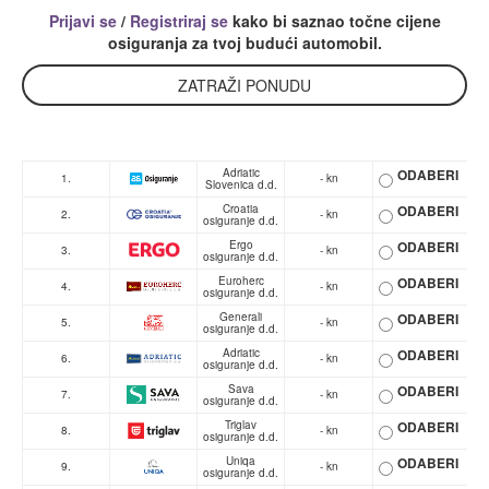
Prijavi se
/
Registriraj se
kako bi saznao točne cijene
osiguranja za tvoj budući automobil.
ZATRAŽI PONUDU
Adriatic
ODABERI
1.
- kn
Slovenica d.d.
Croatia
ODABERI
2.
- kn
osiguranje d.d.
Ergo
ODABERI
3.
- kn
osiguranje d.d.
Euroherc
ODABERI
4.
- kn
osiguranje d.d.
Generali
ODABERI
5.
- kn
osiguranje d.d.
Adriatic
ODABERI
6.
- kn
osiguranje d.d.
Sava
ODABERI
7.
- kn
osiguranje d.d.
Triglav
ODABERI
8.
- kn
osiguranje d.d.
Uniqa
ODABERI
9.
- kn
osiguranje d.d.