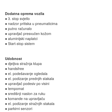
Dodatna oprema vozila
● 3. stop svjetlo
● nadzor pritiska u pneumaticima
● putno računalo
● upravljač presvučen kožom
● aluminijski naplatci
● Start-stop sistem
Udobnost
● djeljiva stražnja klupa
● handsfree
● el. podešavanje ogledala
● el. podizanje prednjih stakala
● upravljač podesiv po visini
● tempomat
● središnji naslon za ruku
● komande na upravljaču
● el. podizanje stražnjih stakala
● parkirni senzori