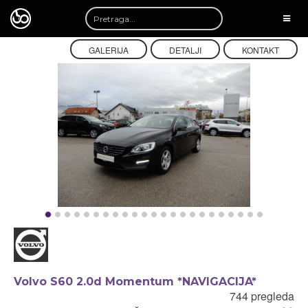
TOGG
NAVI
GALERIJA
DETALJI
KONTAKT
Volvo S60 2.0d Momentum *NAVIGACIJA*
744 pregleda