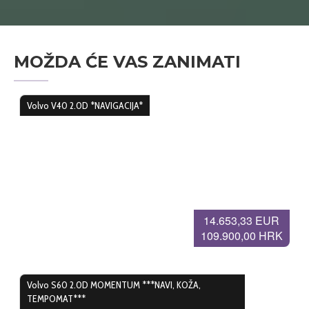
MOŽDA ĆE VAS ZANIMATI
Volvo V40 2.0D *NAVIGACIJA*
14.653,33 EUR
109.900,00 HRK
Volvo S60 2.0D MOMENTUM ***NAVI, KOŽA,
TEMPOMAT***