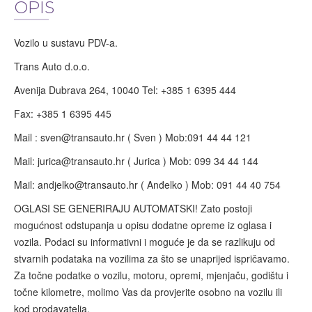
OPIS
Vozilo u sustavu PDV-a.
Trans Auto d.o.o.
Avenija Dubrava 264, 10040 Tel: +385 1 6395 444
Fax: +385 1 6395 445
Mail :
sven@transauto.hr
( Sven ) Mob:091 44 44 121
Mail:
jurica@transauto.hr
( Jurica ) Mob: 099 34 44 144
Mail:
andjelko@transauto.hr
( Anđelko ) Mob: 091 44 40 754
OGLASI SE GENERIRAJU AUTOMATSKI! Zato postoji
mogućnost odstupanja u opisu dodatne opreme iz oglasa i
vozila. Podaci su informativni i moguće je da se razlikuju od
stvarnih podataka na vozilima za što se unaprijed ispričavamo.
Za točne podatke o vozilu, motoru, opremi, mjenjaču, godištu i
točne kilometre, molimo Vas da provjerite osobno na vozilu ili
kod prodavatelja.