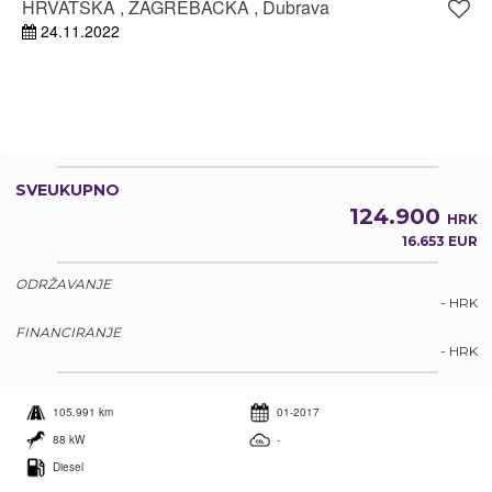
HRVATSKA , ZAGREBAČKA , Dubrava
24.11.2022
SVEUKUPNO
124.900
HRK
16.653 EUR
ODRŽAVANJE
- HRK
FINANCIRANJE
- HRK
105.991 km
01-2017
88 kW
-
Diesel