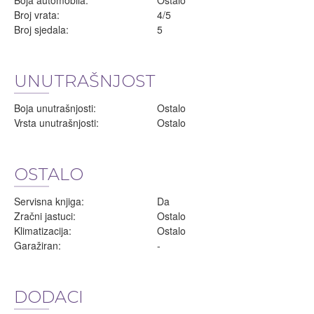
Boja automobila:
Ostalo
Broj vrata:
4/5
Broj sjedala:
5
UNUTRAŠNJOST
Boja unutrašnjosti:
Ostalo
Vrsta unutrašnjosti:
Ostalo
OSTALO
Servisna knjiga:
Da
Zračni jastuci:
Ostalo
Klimatizacija:
Ostalo
Garažiran:
-
DODACI