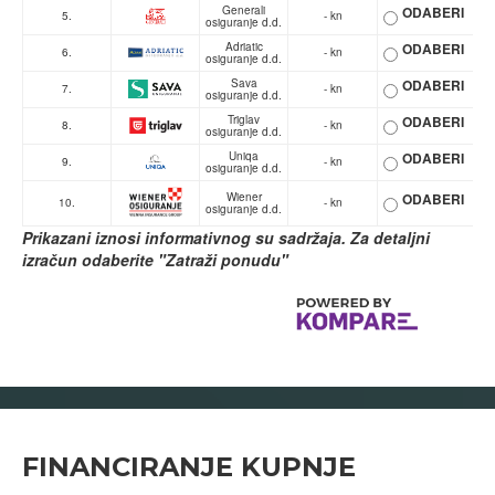
Generali
ODABERI
5.
- kn
osiguranje d.d.
Adriatic
ODABERI
6.
- kn
osiguranje d.d.
Sava
ODABERI
7.
- kn
osiguranje d.d.
Triglav
ODABERI
8.
- kn
osiguranje d.d.
Uniqa
ODABERI
9.
- kn
osiguranje d.d.
Wiener
ODABERI
10.
- kn
osiguranje d.d.
Prikazani iznosi informativnog su sadržaja. Za detaljni
izračun odaberite "Zatraži ponudu"
FINANCIRANJE KUPNJE