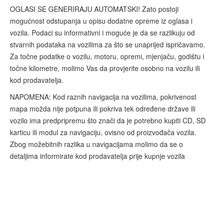
OGLASI SE GENERIRAJU AUTOMATSKI! Zato postoji
mogućnost odstupanja u opisu dodatne opreme iz oglasa i
vozila. Podaci su informativni i moguće je da se razlikuju od
stvarnih podataka na vozilima za što se unaprijed ispričavamo.
Za točne podatke o vozilu, motoru, opremi, mjenjaču, godištu i
točne kilometre, molimo Vas da provjerite osobno na vozilu ili
kod prodavatelja.
NAPOMENA: Kod raznih navigacija na vozilima, pokrivenost
mapa možda nije potpuna ili pokriva tek određene države ili
vozilo ima predpripremu što znači da je potrebno kupiti CD, SD
karticu ili modul za navigaciju, ovisno od proizvođača vozila.
Zbog možebitnih razlika u navigacijama molimo da se o
detaljima informirate kod prodavatelja prije kupnje vozila