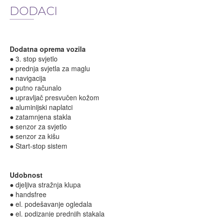
DODACI
Dodatna oprema vozila
● 3. stop svjetlo
● prednja svjetla za maglu
● navigacija
● putno računalo
● upravljač presvučen kožom
● aluminijski naplatci
● zatamnjena stakla
● senzor za svjetlo
● senzor za kišu
● Start-stop sistem
Udobnost
● djeljiva stražnja klupa
● handsfree
● el. podešavanje ogledala
● el. podizanje prednjih stakala