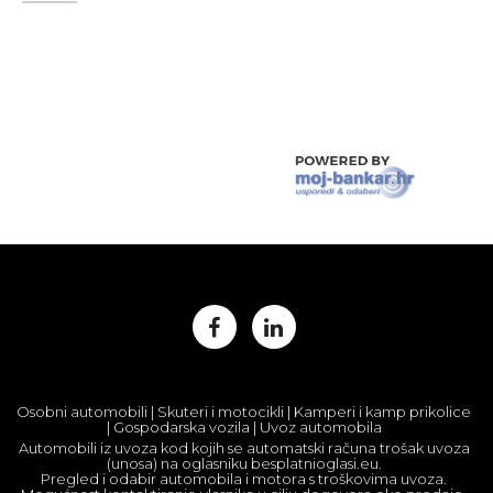
Osobni automobili | Skuteri i motocikli | Kamperi i kamp prikolice
| Gospodarska vozila | Uvoz automobila
Automobili iz uvoza kod kojih se automatski računa trošak uvoza
(unosa) na oglasniku besplatnioglasi.eu.
Pregled i odabir automobila i motora s troškovima uvoza.