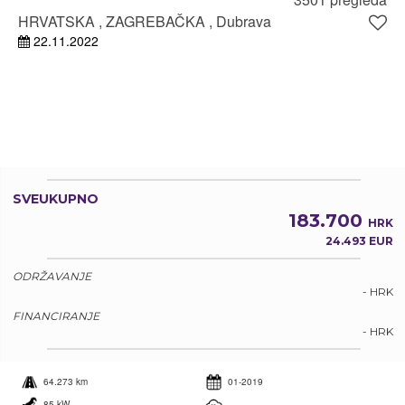
HRVATSKA , ZAGREBAČKA , Dubrava
22.11.2022
SVEUKUPNO
183.700
HRK
24.493 EUR
ODRŽAVANJE
- HRK
FINANCIRANJE
- HRK
64.273 km
01-2019
85 kW
-