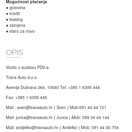
Mogućnost plaćanja
● gotovina
● kredit
● leasing
● zamjena
● staro za novo
OPIS
Vozilo u sustavu PDV-a.
Trans Auto d.o.o.
Avenija Dubrava 264, 10040 Tel: +385 1 6395 444
Fax: +385 1 6395 445
Mail :
sven@transauto.hr
( Sven ) Mob:091 44 44 121
Mail:
jurica@transauto.hr
( Jurica ) Mob: 099 34 44 144
Mail:
andjelko@transauto.hr
( Anđelko ) Mob: 091 44 40 754