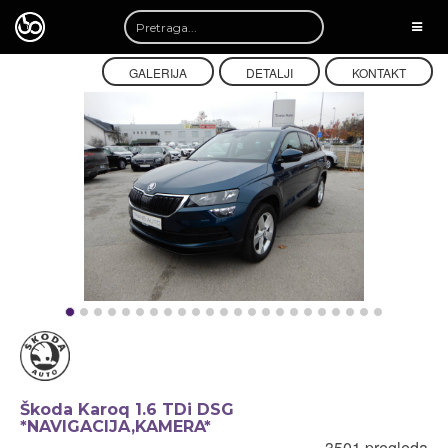
TOGG
NAVI
GALERIJA
DETALJI
KONTAKT
Škoda Karoq 1.6 TDi DSG
*NAVIGACIJA,KAMERA*
3501 pregleda