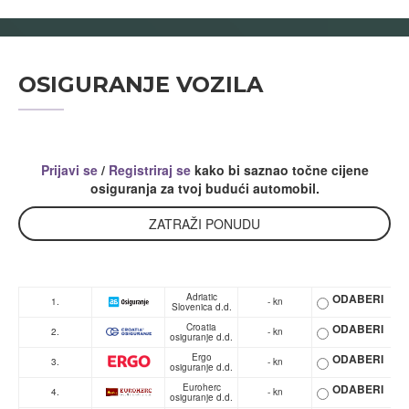
OSIGURANJE VOZILA
Prijavi se
/
Registriraj se
kako bi saznao točne cijene
osiguranja za tvoj budući automobil.
ZATRAŽI PONUDU
Adriatic
ODABERI
1.
- kn
Slovenica d.d.
Croatia
ODABERI
2.
- kn
osiguranje d.d.
Ergo
ODABERI
3.
- kn
osiguranje d.d.
Euroherc
ODABERI
4.
- kn
osiguranje d.d.