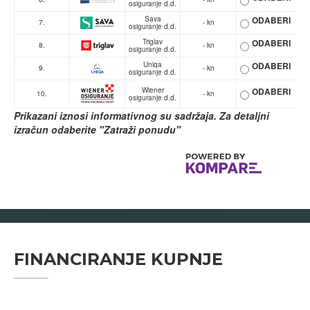
osiguranje d.d.
Sava
ODABERI
7.
- kn
osiguranje d.d.
Triglav
ODABERI
8.
- kn
osiguranje d.d.
Uniqa
ODABERI
9.
- kn
osiguranje d.d.
Wiener
ODABERI
10.
- kn
osiguranje d.d.
Prikazani iznosi informativnog su sadržaja. Za detaljni
izračun odaberite "Zatraži ponudu"
FINANCIRANJE KUPNJE