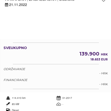
21.11.2022
SVEUKUPNO
139.900
HRK
18.653 EUR
ODRŽAVANJE
- HRK
FINANCIRANJE
- HRK
114.410 km
01-2017
85 kW
-
Diesel