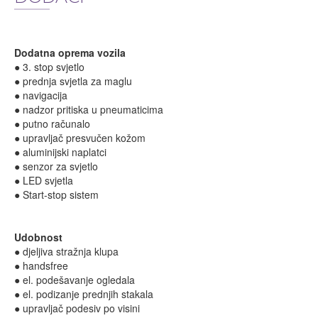
Dodatna oprema vozila
● 3. stop svjetlo
● prednja svjetla za maglu
● navigacija
● nadzor pritiska u pneumaticima
● putno računalo
● upravljač presvučen kožom
● aluminijski naplatci
● senzor za svjetlo
● LED svjetla
● Start-stop sistem
Udobnost
● djeljiva stražnja klupa
● handsfree
● el. podešavanje ogledala
● el. podizanje prednjih stakala
● upravljač podesiv po visini