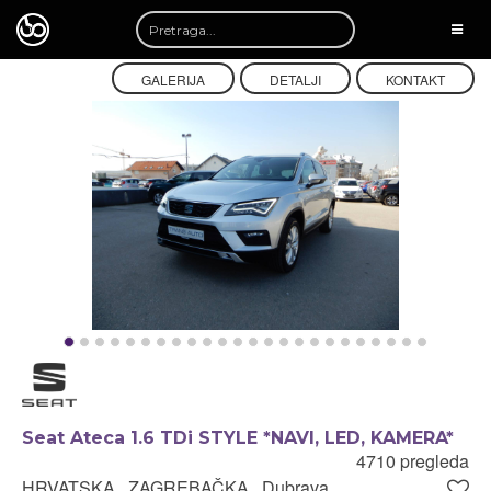
TOGG
NAVI
GALERIJA
DETALJI
KONTAKT
Seat Ateca 1.6 TDi STYLE *NAVI, LED, KAMERA*
4710 pregleda
HRVATSKA , ZAGREBAČKA , Dubrava