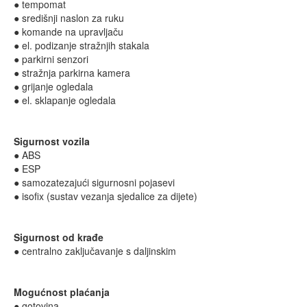
● tempomat
● središnji naslon za ruku
● komande na upravljaču
● el. podizanje stražnjih stakala
● parkirni senzori
● stražnja parkirna kamera
● grijanje ogledala
● el. sklapanje ogledala
Sigurnost vozila
● ABS
● ESP
● samozatezajući sigurnosni pojasevi
● isofix (sustav vezanja sjedalice za dijete)
Sigurnost od krađe
● centralno zaključavanje s daljinskim
Mogućnost plaćanja
● gotovina