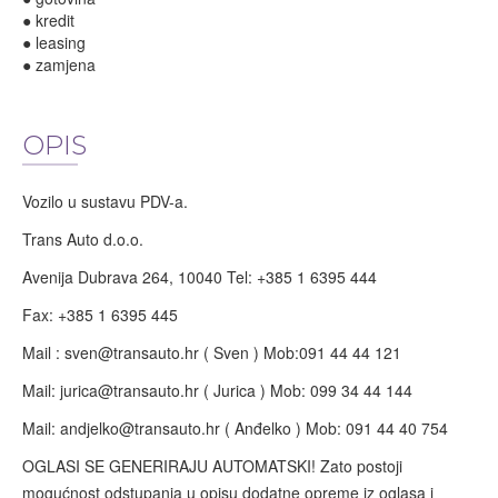
● kredit
● leasing
● zamjena
OPIS
Vozilo u sustavu PDV-a.
Trans Auto d.o.o.
Avenija Dubrava 264, 10040 Tel: +385 1 6395 444
Fax: +385 1 6395 445
Mail :
sven@transauto.hr
( Sven ) Mob:091 44 44 121
Mail:
jurica@transauto.hr
( Jurica ) Mob: 099 34 44 144
Mail:
andjelko@transauto.hr
( Anđelko ) Mob: 091 44 40 754
OGLASI SE GENERIRAJU AUTOMATSKI! Zato postoji
mogućnost odstupanja u opisu dodatne opreme iz oglasa i