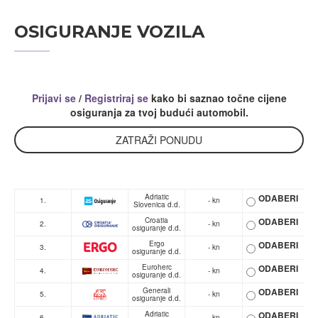
OSIGURANJE VOZILA
Prijavi se
/
Registriraj se
kako bi saznao točne cijene
osiguranja za tvoj budući automobil.
ZATRAŽI PONUDU
Adriatic
ODABERI
1.
- kn
Slovenica d.d.
Croatia
ODABERI
2.
- kn
osiguranje d.d.
Ergo
ODABERI
3.
- kn
osiguranje d.d.
Euroherc
ODABERI
4.
- kn
osiguranje d.d.
Generali
ODABERI
5.
- kn
osiguranje d.d.
Adriatic
ODABERI
6.
- kn