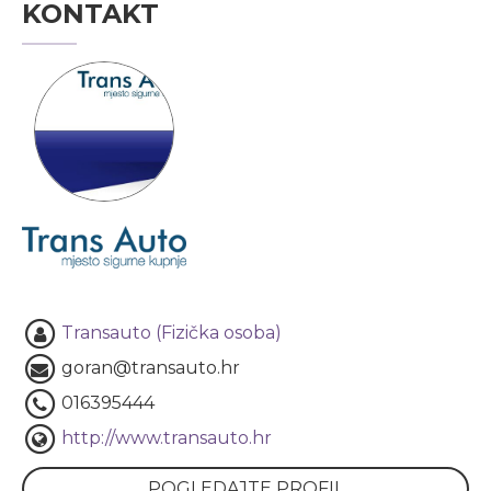
KONTAKT
Transauto (Fizička osoba)
goran@transauto.hr
016395444
http://www.transauto.hr
POGLEDAJTE PROFIL