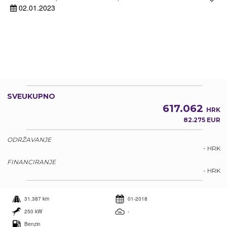
02.01.2023
SVEUKUPNO
617.062
HRK
82.275 EUR
ODRŽAVANJE
- HRK
FINANCIRANJE
- HRK
31.387 km
01-2018
250 kW
-
Benzin