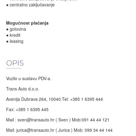
● centralno zaključavanje
Mogućnost plaćanja
● gotovina
● kredit
● leasing
OPIS
Vozilo u sustavu PDV-a.
Trans Auto d.o.o.
Avenija Dubrava 264, 10040 Tel: +385 1 6395 444
Fax: +385 1 6395 445
Mail :
sven@transauto.hr
( Sven ) Mob:091 44 44 121
Mail:
jurica@transauto.hr
( Jurica ) Mob: 099 34 44 144