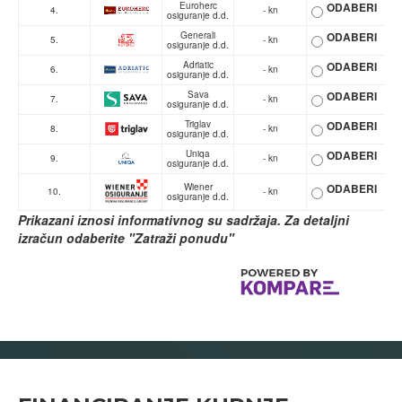
Euroherc
ODABERI
4.
- kn
osiguranje d.d.
Generali
ODABERI
5.
- kn
osiguranje d.d.
Adriatic
ODABERI
6.
- kn
osiguranje d.d.
Sava
ODABERI
7.
- kn
osiguranje d.d.
Triglav
ODABERI
8.
- kn
osiguranje d.d.
Uniqa
ODABERI
9.
- kn
osiguranje d.d.
Wiener
ODABERI
10.
- kn
osiguranje d.d.
Prikazani iznosi informativnog su sadržaja. Za detaljni
izračun odaberite "Zatraži ponudu"