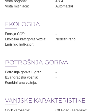
Vrsta pogona:
4 x 4
Vrsta mjenjača:
Automatski
EKOLOGIJA
2
Emisija CO
:
-
Ekološka kategorija vozila:
Nedefinirano
Emisijski indikator:
POTROŠNJA GORIVA
Potrošnja goriva u gradu:
-
Izvangradska vožnja:
-
Kombinirana vožnja:
-
VANJSKE KARAKTERISTIKE
Oblik karoserije:
Off Road (Terensko)