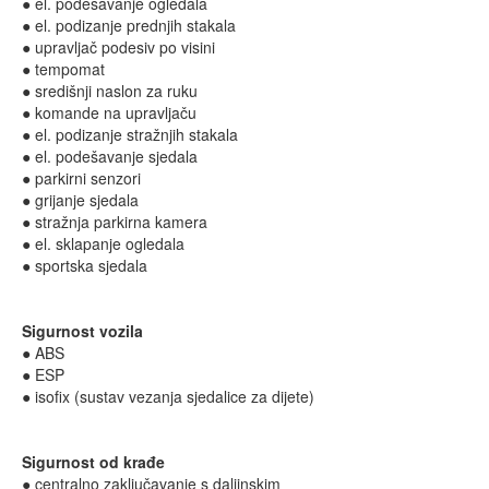
● el. podešavanje ogledala
● el. podizanje prednjih stakala
● upravljač podesiv po visini
● tempomat
● središnji naslon za ruku
● komande na upravljaču
● el. podizanje stražnjih stakala
● el. podešavanje sjedala
● parkirni senzori
● grijanje sjedala
● stražnja parkirna kamera
● el. sklapanje ogledala
● sportska sjedala
Sigurnost vozila
● ABS
● ESP
● isofix (sustav vezanja sjedalice za dijete)
Sigurnost od krađe
● centralno zaključavanje s daljinskim