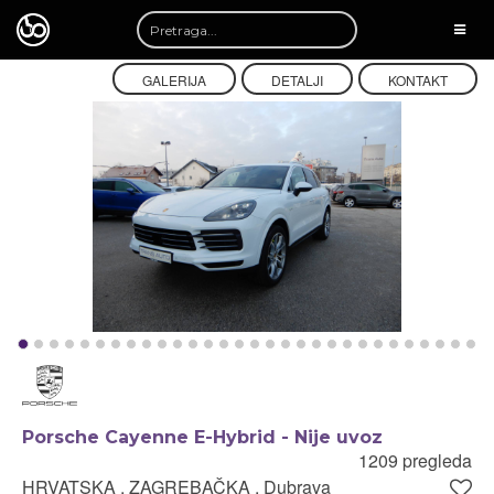
TOGG
NAVI
GALERIJA
DETALJI
KONTAKT
Porsche Cayenne E-Hybrid - Nije uvoz
1209 pregleda
HRVATSKA , ZAGREBAČKA , Dubrava