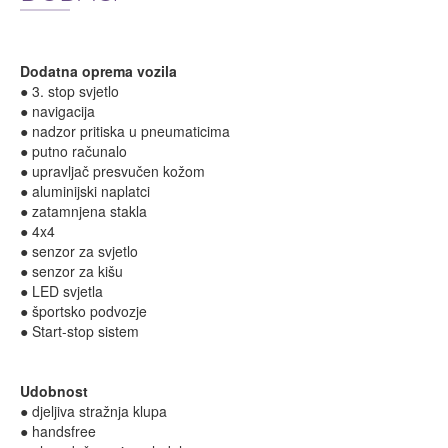
Dodatna oprema vozila
● 3. stop svjetlo
● navigacija
● nadzor pritiska u pneumaticima
● putno računalo
● upravljač presvučen kožom
● aluminijski naplatci
● zatamnjena stakla
● 4x4
● senzor za svjetlo
● senzor za kišu
● LED svjetla
● športsko podvozje
● Start-stop sistem
Udobnost
● djeljiva stražnja klupa
● handsfree