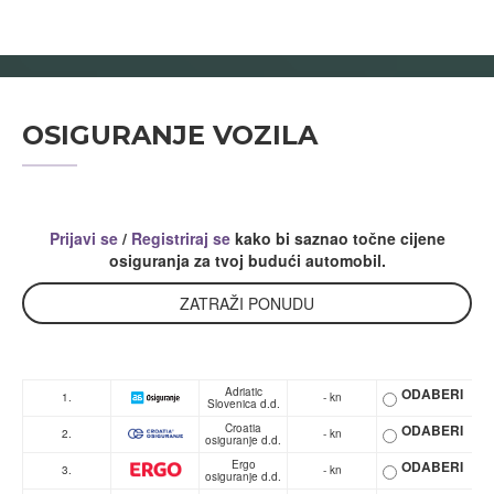
OSIGURANJE VOZILA
Prijavi se
/
Registriraj se
kako bi saznao točne cijene
osiguranja za tvoj budući automobil.
ZATRAŽI PONUDU
Adriatic
ODABERI
1.
- kn
Slovenica d.d.
Croatia
ODABERI
2.
- kn
osiguranje d.d.
Ergo
ODABERI
3.
- kn
osiguranje d.d.