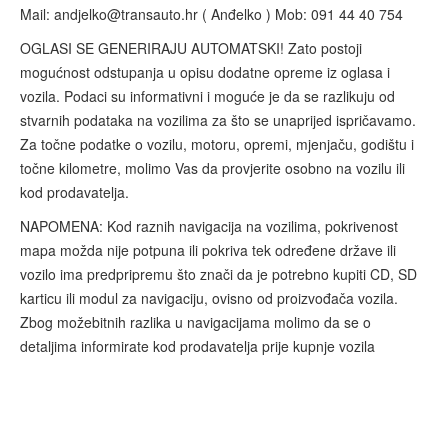
Mail:
andjelko@transauto.hr
( Anđelko ) Mob: 091 44 40 754
OGLASI SE GENERIRAJU AUTOMATSKI! Zato postoji
mogućnost odstupanja u opisu dodatne opreme iz oglasa i
vozila. Podaci su informativni i moguće je da se razlikuju od
stvarnih podataka na vozilima za što se unaprijed ispričavamo.
Za točne podatke o vozilu, motoru, opremi, mjenjaču, godištu i
točne kilometre, molimo Vas da provjerite osobno na vozilu ili
kod prodavatelja.
NAPOMENA: Kod raznih navigacija na vozilima, pokrivenost
mapa možda nije potpuna ili pokriva tek određene države ili
vozilo ima predpripremu što znači da je potrebno kupiti CD, SD
karticu ili modul za navigaciju, ovisno od proizvođača vozila.
Zbog možebitnih razlika u navigacijama molimo da se o
detaljima informirate kod prodavatelja prije kupnje vozila