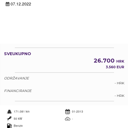
07.12.2022
SVEUKUPNO
26.700
HRK
3.560 EUR
ODRŽAVANJE
- HRK
FINANCIRANJE
- HRK
171.081 km
01-2013
50 kW
-
Benzin