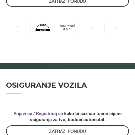
ZATRAŽI PONUDU
Auto Klarić
1.
-
-
d.o.o.
OSIGURANJE VOZILA
Prijavi se
/
Registriraj se
kako bi saznao točne cijene
osiguranja za tvoj budući automobil.
ZATRAŽI PONUDU