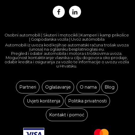
Osobni automobili | Skuteri i motocikli | Kamperi i kamp prikolice
| Gospodarska vozila | Uvoz automobila
Automobili iz uvoza kod kojih se automatski računa trošak uvoza
(unosa) na oglasniku besplatnioglasi.eu.
Pregled i odabir automobila i motora s troškovima uvoza.
Mogućnost kontaktiranje vlasnika u cilju dogovora oko prodaje,
odabir kredita i osiguranja za vozilo te informacije o uvozu vozila
u Hrvatsku.
Partneri
Oglašavanje
O nama
Blog
Uvjeti korištenja
Politika privatnosti
Kontakt i pomoć