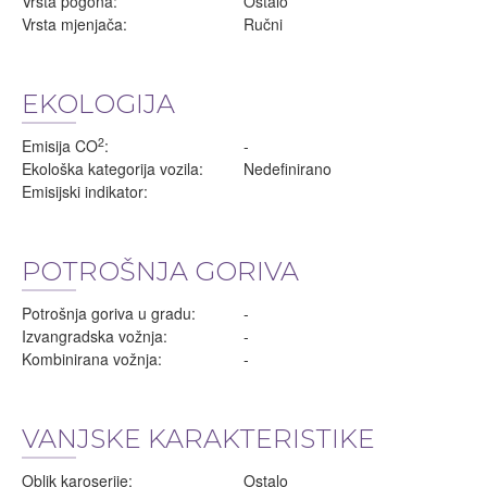
Vrsta pogona:
Ostalo
Vrsta mjenjača:
Ručni
EKOLOGIJA
2
Emisija CO
:
-
Ekološka kategorija vozila:
Nedefinirano
Emisijski indikator:
POTROŠNJA GORIVA
Potrošnja goriva u gradu:
-
Izvangradska vožnja:
-
Kombinirana vožnja:
-
VANJSKE KARAKTERISTIKE
Oblik karoserije:
Ostalo