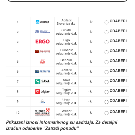
Adriatic
ODABERI
1.
- kn
Slovenica d.d.
Croatia
ODABERI
2.
- kn
osiguranje d.d.
Ergo
ODABERI
3.
- kn
osiguranje d.d.
Euroherc
ODABERI
4.
- kn
osiguranje d.d.
Generali
ODABERI
5.
- kn
osiguranje d.d.
Adriatic
ODABERI
6.
- kn
osiguranje d.d.
Sava
ODABERI
7.
- kn
osiguranje d.d.
Triglav
ODABERI
8.
- kn
osiguranje d.d.
Uniqa
ODABERI
9.
- kn
osiguranje d.d.
Wiener
ODABERI
10.
- kn
osiguranje d.d.
Prikazani iznosi informativnog su sadržaja. Za detaljni
izračun odaberite "Zatraži ponudu"