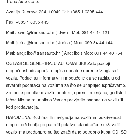
Trans Auto d.o.o.
Avenija Dubrava 264, 10040 Tel: +385 1 6395 444
Fax: +385 1 6395 445
Mail :
sven@transauto.hr
( Sven ) Mob:091 44 44 121
Mail:
jurica@transauto.hr
( Jurica ) Mob: 099 34 44 144
Mail:
andjelko@transauto.hr
( Anđelko ) Mob: 091 44 40 754
OGLASI SE GENERIRAJU AUTOMATSKI! Zato postoji
mogućnost odstupanja u opisu dodatne opreme iz oglasa i
vozila. Podaci su informativni i moguće je da se razlikuju od
stvarnih podataka na vozilima za što se unaprijed ispričavamo.
Za točne podatke o vozilu, motoru, opremi, mjenjaču, godištu i
točne kilometre, molimo Vas da provjerite osobno na vozilu ili
kod prodavatelja.
NAPOMENA: Kod raznih navigacija na vozilima, pokrivenost
mapa možda nije potpuna ili pokriva tek određene države ili
vozilo ima predpripremu što znači da je potrebno kupiti CD, SD