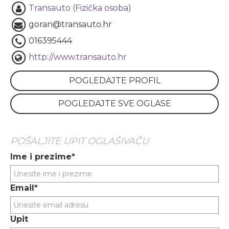
Transauto (Fizička osoba)
goran@transauto.hr
016395444
http://www.transauto.hr
POGLEDAJTE PROFIL
POGLEDAJTE SVE OGLASE
POŠALJITE UPIT OGLAŠIVAČU
Ime i prezime*
Email*
Upit