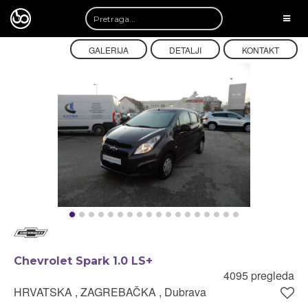
TOGG
NAVI
GALERIJA
DETALJI
KONTAKT
Chevrolet Spark 1.0 LS+
4095 pregleda
HRVATSKA , ZAGREBAČKA , Dubrava