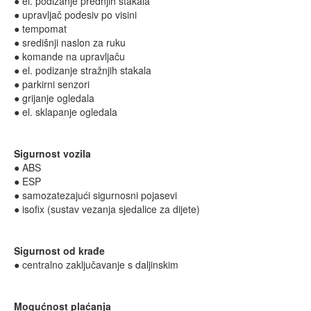
● el. podizanje prednjih stakala
● upravljač podesiv po visini
● tempomat
● središnji naslon za ruku
● komande na upravljaču
● el. podizanje stražnjih stakala
● parkirni senzori
● grijanje ogledala
● el. sklapanje ogledala
Sigurnost vozila
● ABS
● ESP
● samozatezajući sigurnosni pojasevi
● isofix (sustav vezanja sjedalice za dijete)
Sigurnost od krađe
● centralno zaključavanje s daljinskim
Mogućnost plaćanja