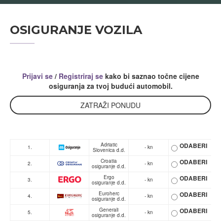
OSIGURANJE VOZILA
Prijavi se
/
Registriraj se
kako bi saznao točne cijene
osiguranja za tvoj budući automobil.
ZATRAŽI PONUDU
Adriatic
ODABERI
1.
- kn
Slovenica d.d.
Croatia
ODABERI
2.
- kn
osiguranje d.d.
Ergo
ODABERI
3.
- kn
osiguranje d.d.
Euroherc
ODABERI
4.
- kn
osiguranje d.d.
Generali
ODABERI
5.
- kn
osiguranje d.d.