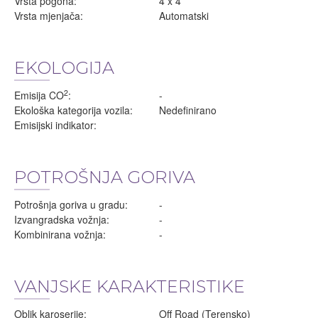
Vrsta pogona:
4 x 4
Vrsta mjenjača:
Automatski
EKOLOGIJA
2
Emisija CO
:
-
Ekološka kategorija vozila:
Nedefinirano
Emisijski indikator:
POTROŠNJA GORIVA
Potrošnja goriva u gradu:
-
Izvangradska vožnja:
-
Kombinirana vožnja:
-
VANJSKE KARAKTERISTIKE
Oblik karoserije:
Off Road (Terensko)