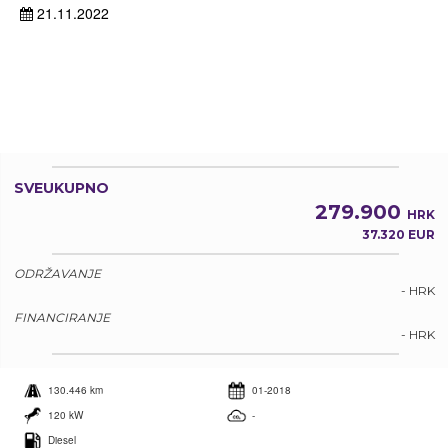
21.11.2022
SVEUKUPNO
279.900
HRK
37.320 EUR
ODRŽAVANJE
- HRK
FINANCIRANJE
- HRK
130.446 km
01-2018
120 kW
-
Diesel