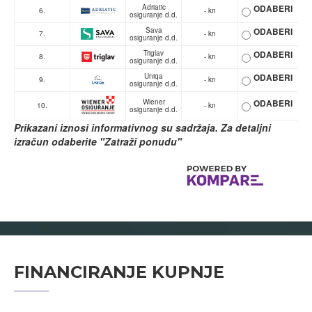
Adriatic
ODABERI
6.
- kn
osiguranje d.d.
Sava
ODABERI
7.
- kn
osiguranje d.d.
Triglav
ODABERI
8.
- kn
osiguranje d.d.
Uniqa
ODABERI
9.
- kn
osiguranje d.d.
Wiener
ODABERI
10.
- kn
osiguranje d.d.
Prikazani iznosi informativnog su sadržaja. Za detaljni
izračun odaberite "Zatraži ponudu"
FINANCIRANJE KUPNJE