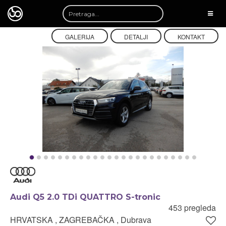
TOGG
NAVI
GALERIJA
DETALJI
KONTAKT
Audi Q5 2.0 TDi QUATTRO S-tronic
453 pregleda
HRVATSKA , ZAGREBAČKA , Dubrava