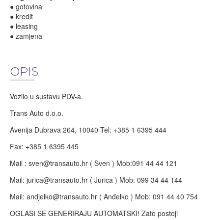
● gotovina
● kredit
● leasing
● zamjena
OPIS
Vozilo u sustavu PDV-a.
Trans Auto d.o.o.
Avenija Dubrava 264, 10040 Tel: +385 1 6395 444
Fax: +385 1 6395 445
Mail :
sven@transauto.hr
( Sven ) Mob:091 44 44 121
Mail:
jurica@transauto.hr
( Jurica ) Mob: 099 34 44 144
Mail:
andjelko@transauto.hr
( Anđelko ) Mob: 091 44 40 754
OGLASI SE GENERIRAJU AUTOMATSKI! Zato postoji