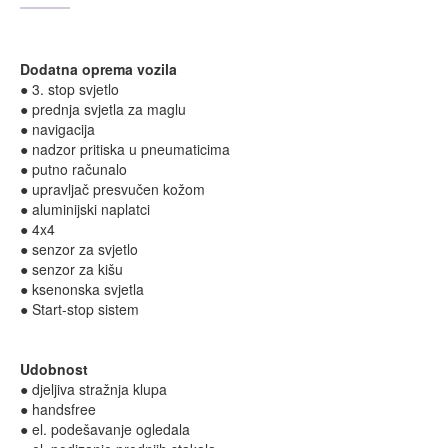
Dodatna oprema vozila
● 3. stop svjetlo
● prednja svjetla za maglu
● navigacija
● nadzor pritiska u pneumaticima
● putno računalo
● upravljač presvučen kožom
● aluminijski naplatci
● 4x4
● senzor za svjetlo
● senzor za kišu
● ksenonska svjetla
● Start-stop sistem
Udobnost
● djeljiva stražnja klupa
● handsfree
● el. podešavanje ogledala