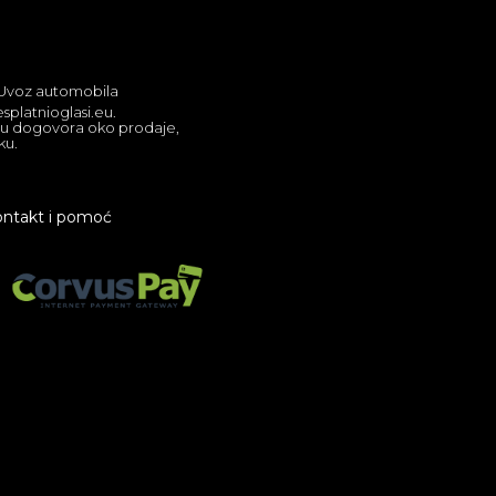
| Uvoz automobila
splatnioglasi.eu.
lju dogovora oko prodaje,
ku.
ntakt i pomoć