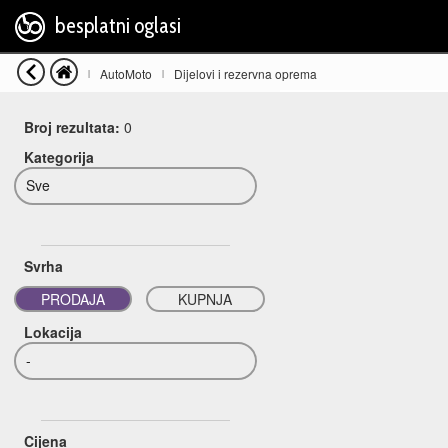
besplatni oglasi
AutoMoto
Dijelovi i rezervna oprema
|
|
Broj rezultata:
0
Kategorija
Sve
Svrha
PRODAJA
KUPNJA
Lokacija
-
Cijena