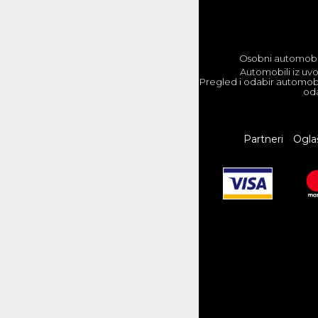
Osobni automobili
Automobili iz uvo
Pregled i odabir automobi
oda
Partneri
Ogla