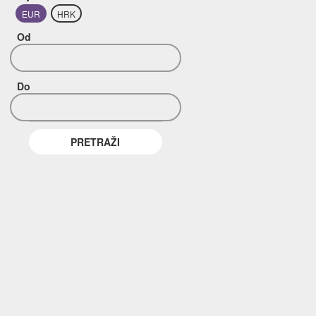
EUR
HRK
Od
Do