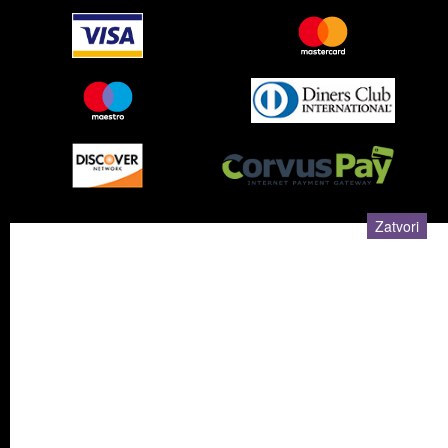
Zatvori
Sva prava pridržana © Besplatni oglasi 2019.