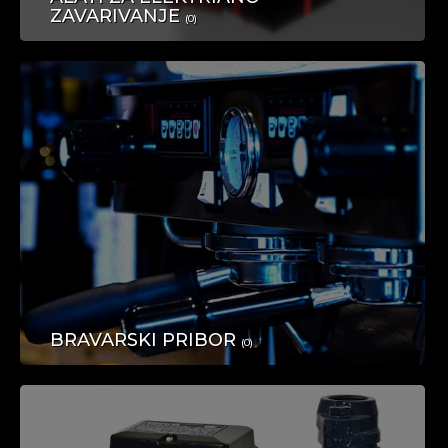
PLOVILA
ZAVARIVANJE
(0)
NAKIT I SATOVI
BRAVARSKI PRIBOR
(0)
DOM I OKUĆNICA