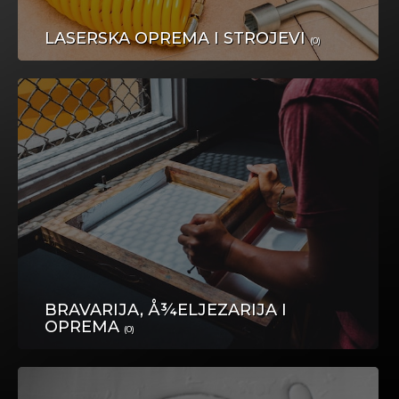
LASERSKA OPREMA I STROJEVI
(0)
KUPUJMO HRVATSKO
GRAĐEVINSKI MATERIJAL
BRAVARIJA, Å¾ELJEZARIJA I
OPREMA
(0)