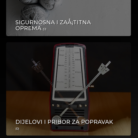
SIGURNOSNA I ZAÅ¡TITNA
OPREMA
(0)
KUĆNI LJUBIMCI
USLUGE
DIJELOVI I PRIBOR ZA POPRAVAK
(0)