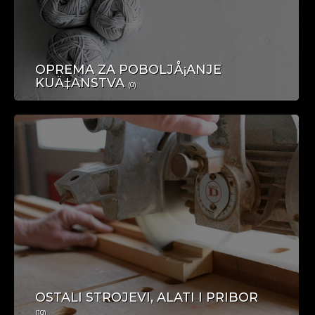
OPREMA ZA POBOLJÅ¡ANJE
KUÄ‡ANSTVA
(0)
OSTALI STROJEVI, ALATI I PRIBOR
(10)