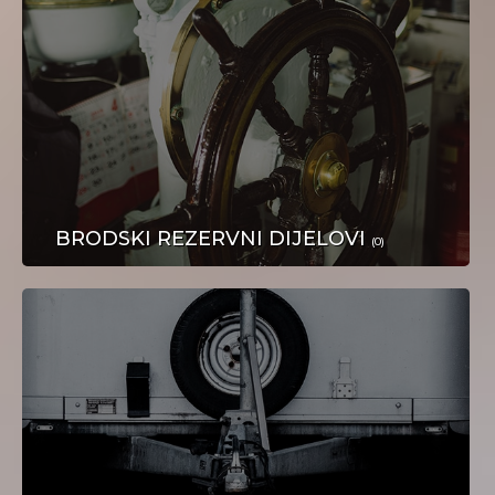
STROJEVI I ALATI
BRODSKI REZERVNI DIJELOVI
(0)
OBUĆA I ODJEĆA