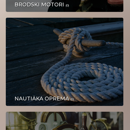
PLOVILA
BRODSKI MOTORI
(0)
NAKIT I SATOVI
NAUTIÄKA OPREMA
(0)
DOM I OKUĆNICA