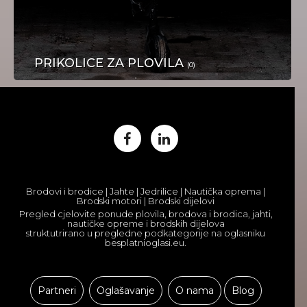
PRIKOLICE ZA PLOVILA
(0)
KUĆNI LJUBIMCI
Brodovi i brodice | Jahte | Jedrilice | Nautička oprema |
Brodski motori | Brodski dijelovi
Pregled cjelovite ponude plovila, brodova i brodica, jahti,
nautičke opreme i brodskih dijelova
struktutrirano u pregledne podkategorije na oglasniku
besplatnioglasi.eu.
USLUGE
Partneri
Oglašavanje
O nama
Blog