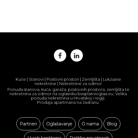
Kuće | Stanovi | Poslovni prostori | Zemljišta | Lukzusne
nekretnine | Nekretnine za odmor
Ponuda stanova, kuća, garaža, poslovnih prostora, zemljišta te
nekretnina za odmor na oglasniku besplatnioglasi.eu. Velika
ponuda nekretnina u Hrvatskoj i regiji.
Prodaja apartmana na Jadranu.
Partneri
Oglašavanje
O nama
Blog
Uvjeti korištenja
Politika privatnosti