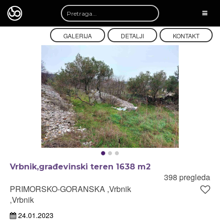
TOGG
NAVI
GALERIJA
DETALJI
KONTAKT
Vrbnik,građevinski teren 1638 m2
398 pregleda
PRIMORSKO-GORANSKA ,Vrbnik
,Vrbnik
24.01.2023