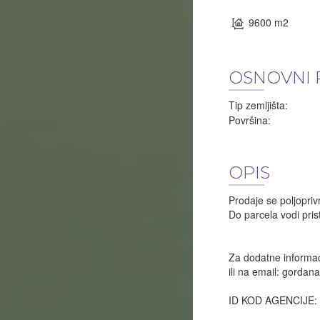
9600 m2
OSNOVNI 
Tip zemljišta:
Površina:
OPIS
Prodaje se poljopri
Do parcela vodi pris
Za dodatne informac
ili na email:
gordana
ID KOD AGENCIJE: