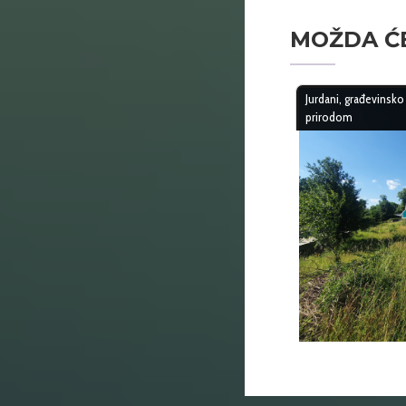
MOŽDA ĆE
Jurdani, građevinsk
prirodom