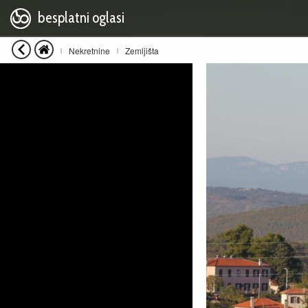
besplatni oglasi
Nekretnine
Zemljišta
|
|