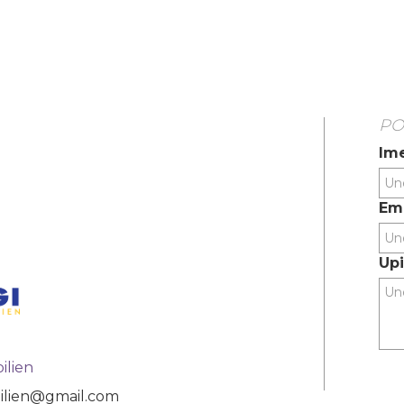
PO
Ime
Ema
Upi
ilien
ilien@gmail.com