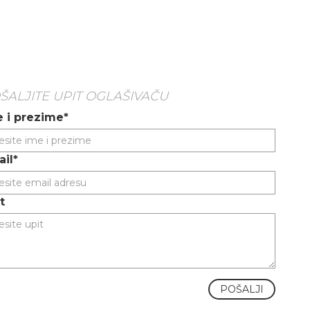
ŠALJITE UPIT OGLAŠIVAČU
 i prezime*
il*
t
POŠALJI