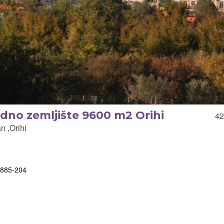
edno zemljište 9600 m2 Orihi
42
 ,Orihi
4885-204