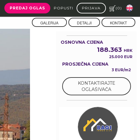
PREDAJ OGLAS
POPUSTI
PRIJAVA
(
0
)
GALERIJA
DETALJI
KONTAKT
OSNOVNA CIJENA
188.363
HRK
25.000 EUR
PROSJEČNA CIJENA
3 EUR/m2
KONTAKTIRAJTE
OGLAŠIVAČA