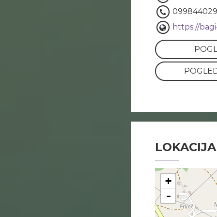
09984402
https://bagi
POGL
POGLED
LOKACIJA
+
-