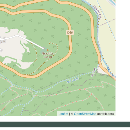
Leaflet
| ©
OpenStreetMap
contributors