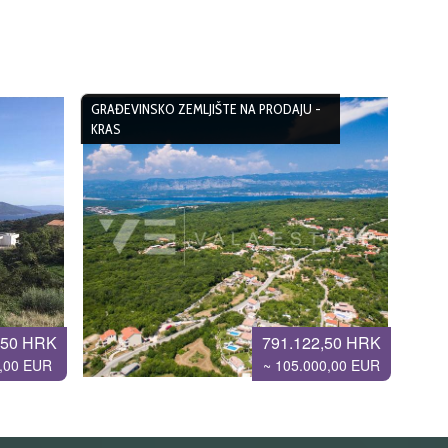
GRAĐEVINSKO ZEMLJIŠTE NA PRODAJU -
KRAS
,50 HRK
791.122,50 HRK
0,00 EUR
~ 105.000,00 EUR