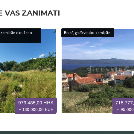
 VAS ZANIMATI
o zemljište okruženo
Brseč, građevinsko zemljište.
979.485,00 HRK
715.777
~ 130.000,00 EUR
~ 95.00