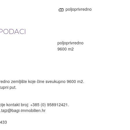
poljoprivredno
PODACI
poljoprivredno
9600 m2
vredno zemljište koje čine sveukupno 9600 m2.
tupni put.
ije kontakt broj: +385 (0) 958912421.
.tajz@bagi-immobilien.hr
 433