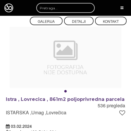
TOGG
NAVI
GALERIJA
DETALJI
KONTAKT
Istra , Lovrecica , 861m2 poljoprivredna parcela
536 pregleda
ISTARSKA ,Umag ,Lovrečica
03.02.2024