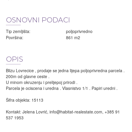
OSNOVNI PODACI
Tip zemljišta:
poljoprivredno
Površina:
861 m2
OPIS
Blizu Lovrecice , prodaje se jedna lijepa poljoprivredna parcela .
200m od glavne ceste .
U minom okruzenju i prelijepoj prirodi .
Parcela je ociscena i uredna . Vlasnistvo 1/1 . Papiri uredni .
Šifra objekta: 15113
Kontakt: Jelena Lovrić,
info@habitat-realestate.com
, +385 91
537 1953