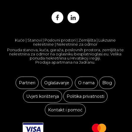
Kuće | Stanovi | Poslovni prostori | Zemljišta | Lukzusne
nekretnine | Nekretnine za odmor
Ponuda stanova, kuća, garaža, poslovnih prostora, zemljišta te
nekretnina za odmor na oglasniku besplatnioglasi.eu. Velika
ponuda nekretnina u Hrvatskoj i regiji.
Prodaja apartmana na Jadranu.
Partneri
Oglašavanje
O nama
Blog
Uvjeti korištenja
Politika privatnosti
Kontakt i pomoć