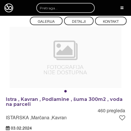
TOGG
NAVI
GALERIJA
DETALJI
KONTAKT
Istra , Kavran , Podlamine , šuma 300m2 , voda
na parceli
460 pregleda
ISTARSKA ,Marčana ,Kavran
03.02.2024