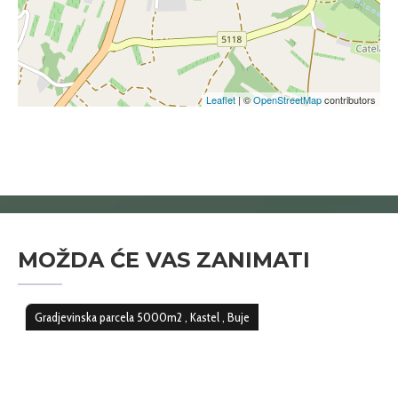
Leaflet
| ©
OpenStreetMap
contributors
MOŽDA ĆE VAS ZANIMATI
Gradjevinska parcela 5000m2 , Kastel , Buje