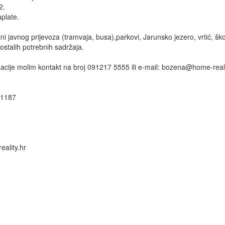
2.
plate.
ini javnog prijevoza (tramvaja, busa),parkovi, Jarunsko jezero, vrtić, ško
 ostalih potrebnih sadržaja.
acije molim kontakt na broj 091217 5555 ili e-mail:
bozena@home-reali
 1187
ality.hr