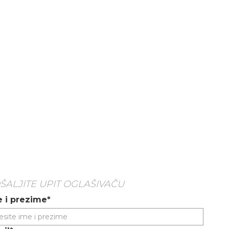
ŠALJITE UPIT OGLAŠIVAČU
 i prezime*