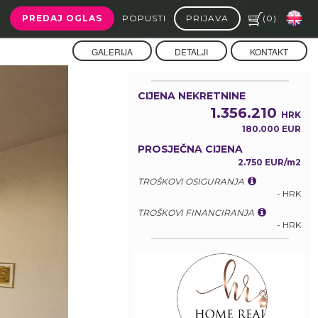
PREDAJ OGLAS
POPUSTI
PRIJAVA
(
0
)
GALERIJA
DETALJI
KONTAKT
CIJENA NEKRETNINE
1.356.210
HRK
180.000 EUR
PROSJEČNA CIJENA
2.750 EUR/m2
TROŠKOVI OSIGURANJA
- HRK
TROŠKOVI FINANCIRANJA
- HRK