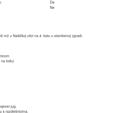
a:
Da
Ne
6 m2 u Našičkoj ulici na 4. katu u stambenoj zgradi.
onicom
 na lođu)
 sjever-jug.
u s razdieljnicima.