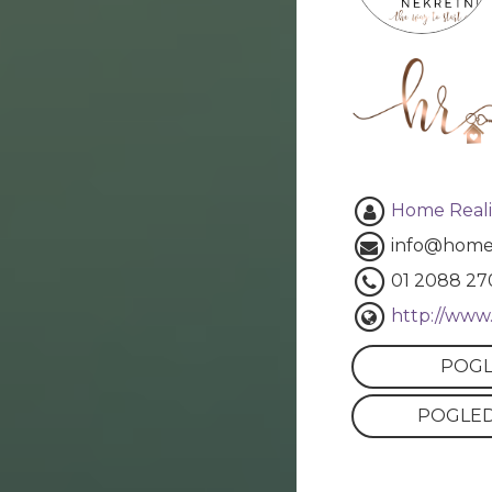
Home Reali
info@home-
01 2088 27
http://www.
POGL
POGLED