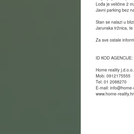
Lođa je veličine 2 m
Javni parking bez na
Stan se nalazi u bliz
Jarunska tržnica, te
Za sve ostale inform
ID KOD AGENCIJE:
Home reality j.d.o.o.
Mob: 0912175555
Tel: 01 2088270
E-mail:
info@home-re
www.home-reality.hr