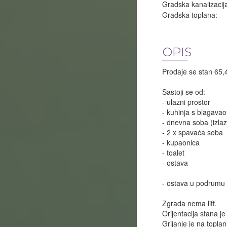
Gradska kanalizacij
Gradska toplana:
OPIS
Prodaje se stan 65,4
Sastoji se od:
- ulazni prostor
- kuhinja s blagava
- dnevna soba (izlaz
- 2 x spavaća soba
- kupaonica
- toalet
- ostava
- ostava u podrumu
Zgrada nema lift.
Orijentacija stana je
Grijanje je na toplan