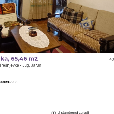
čka, 65,46 m2
43
ešnjevka - Jug, Jarun
-133056-203
U stambenoj zgradi