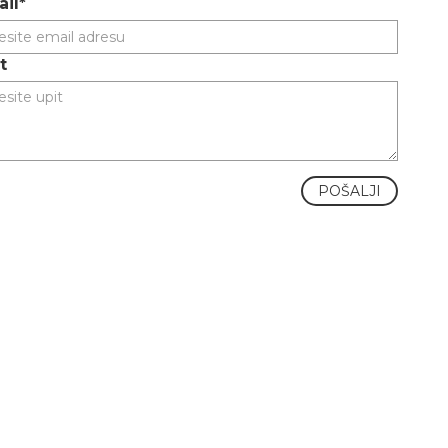
il*
t
POŠALJI