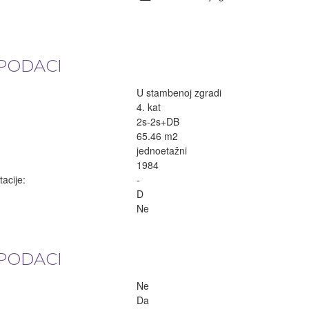
PODACI
U stambenoj zgradi
4. kat
2s-2s+DB
65.46 m2
jednoetažni
1984
acije:
-
D
Ne
PODACI
Ne
Da