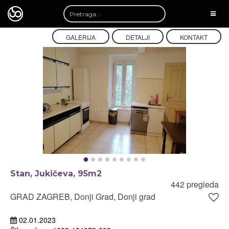
TOGG
NAVI
GALERIJA
DETALJI
KONTAKT
Stan, Jukičeva, 95m2
442 pregleda
GRAD ZAGREB, Donji Grad, Donji grad
02.01.2023