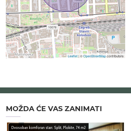
Leaflet
| ©
OpenStreetMap
contributors
MOŽDA ĆE VAS ZANIMATI
Dvosoban komforan stan: Split, Plokite, 74 m2