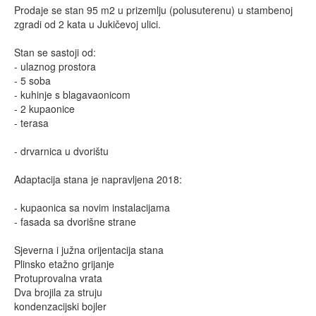
Prodaje se stan 95 m2 u prizemlju (polusuterenu) u stambenoj
zgradi od 2 kata u Jukičevoj ulici.
Stan se sastoji od:
- ulaznog prostora
- 5 soba
- kuhinje s blagavaonicom
- 2 kupaonice
- terasa
- drvarnica u dvorištu
Adaptacija stana je napravljena 2018:
- kupaonica sa novim instalacijama
- fasada sa dvorišne strane
Sjeverna i južna orijentacija stana
Plinsko etažno grijanje
Protuprovalna vrata
Dva brojila za struju
kondenzacijski bojler