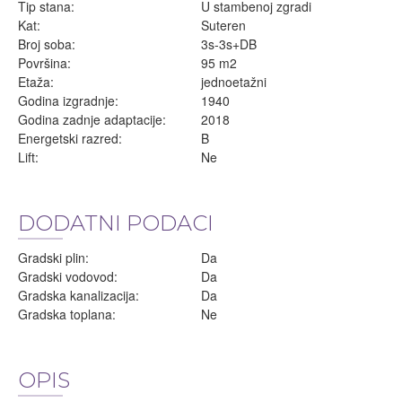
Tip stana:
U stambenoj zgradi
Kat:
Suteren
Broj soba:
3s-3s+DB
Površina:
95 m2
Etaža:
jednoetažni
Godina izgradnje:
1940
Godina zadnje adaptacije:
2018
Energetski razred:
B
Lift:
Ne
DODATNI PODACI
Gradski plin:
Da
Gradski vodovod:
Da
Gradska kanalizacija:
Da
Gradska toplana:
Ne
OPIS