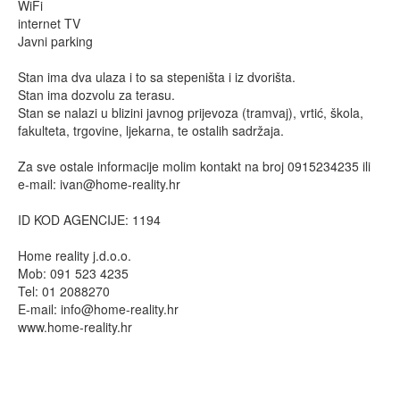
WiFi
internet TV
Javni parking
Stan ima dva ulaza i to sa stepeništa i iz dvorišta.
Stan ima dozvolu za terasu.
Stan se nalazi u blizini javnog prijevoza (tramvaj), vrtić, škola,
fakulteta, trgovine, ljekarna, te ostalih sadržaja.
Za sve ostale informacije molim kontakt na broj 0915234235 ili
e-mail:
ivan@home-reality.hr
ID KOD AGENCIJE: 1194
Home reality j.d.o.o.
Mob: 091 523 4235
Tel: 01 2088270
E-mail:
info@home-reality.hr
www.home-reality.hr