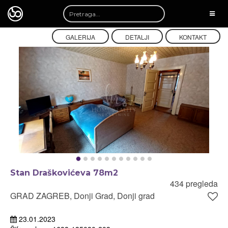
TOGG
NAVI
GALERIJA
DETALJI
KONTAKT
Stan Draškovićeva 78m2
434 pregleda
GRAD ZAGREB, Donji Grad, Donji grad
23.01.2023