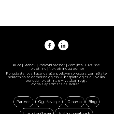
Kuće | Stanovi | Poslovni prostori | Zemljišta | Lukzusne
nekretnine | Nekretnine za odmor
Ponuda stanova, kuća, garaža, poslovnih prostora, zemljišta te
nekretnina za odmor na oglasniku besplatnioglasi.eu. Velika
ponuda nekretnina u Hrvatskoj i regiji.
Prodaja apartmana na Jadranu.
Partneri
Oglašavanje
O nama
Blog
Uvjeti korištenja
Politika privatnosti