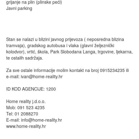
grijanje na plin (plinske peći)
Javni parking
Stan se nalazi u blizini javnog prijevoza ( neposredna blizina
tramvaja), gradskog autobusa i vlaka (glavni željeznički
kolodvor), vrtić, škola, Park Slobodana Langa, trgovine, ljekarna,
te ostalih sadržaja.
Za sve ostale informacije molim kontakt na broj 0915234235 ili
e-mail:
ivan@home-reality.hr
ID KOD AGENCIJE: 1200
Home reality j.d.o.o.
Mob: 091 523 4235
Tel: 01 2088270
E-mail:
info@home-reality.hr
www.home-reality.hr