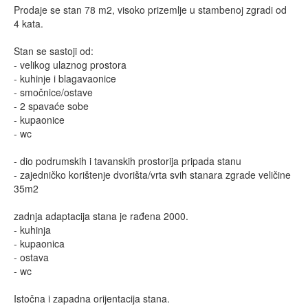
Prodaje se stan 78 m2, visoko prizemlje u stambenoj zgradi od
4 kata.
Stan se sastoji od:
- velikog ulaznog prostora
- kuhinje i blagavaonice
- smočnice/ostave
- 2 spavaće sobe
- kupaonice
- wc
- dio podrumskih i tavanskih prostorija pripada stanu
- zajedničko korištenje dvorišta/vrta svih stanara zgrade veličine
35m2
zadnja adaptacija stana je rađena 2000.
- kuhinja
- kupaonica
- ostava
- wc
Istočna i zapadna orijentacija stana.