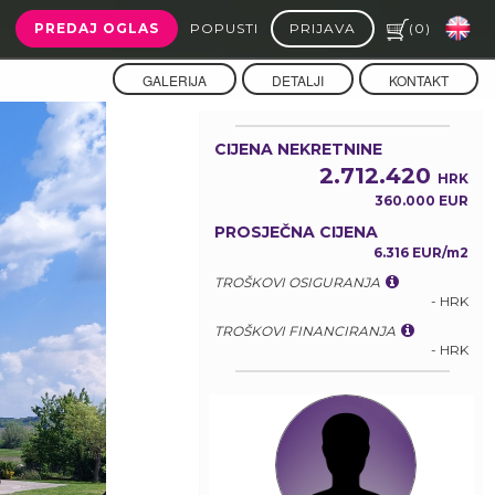
PREDAJ OGLAS
POPUSTI
PRIJAVA
(
0
)
GALERIJA
DETALJI
KONTAKT
CIJENA NEKRETNINE
2.712.420
HRK
360.000 EUR
PROSJEČNA CIJENA
6.316 EUR/m2
TROŠKOVI OSIGURANJA
- HRK
TROŠKOVI FINANCIRANJA
- HRK