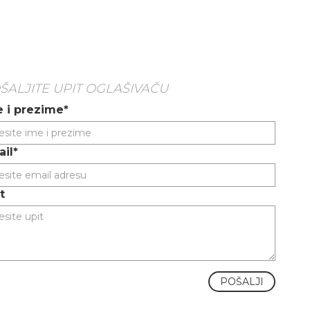
ŠALJITE UPIT OGLAŠIVAČU
 i prezime*
il*
t
POŠALJI