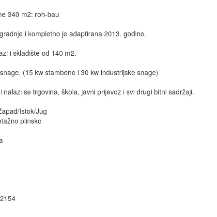
ine 340 m2: roh-bau
gradnje i kompletno je adaptirana 2013. godine.
zi i skladište od 140 m2.
 snage. (15 kw stambeno i 30 kw industrijske snage)
nalazi se trgovina, škola, javni prijevoz i svi drugi bitni sadržaji.
/Zapad/Istok/Jug
etažno plinsko
a
 2154