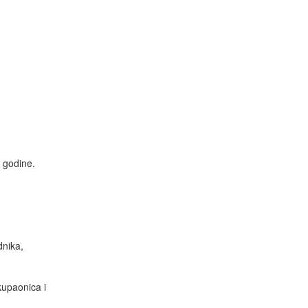
. godine.
dnika,
kupaonica i