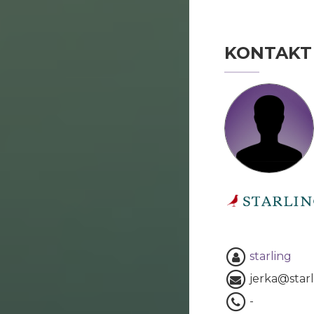
KONTAKT
starling
jerka@starl
-