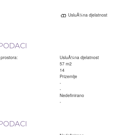
UsluÅ¾na djelatnost
PODACI
prostora:
UsluÅ¾na djelatnost
57 m2
14
Prizemlje
-
-
Nedefinirano
-
PODACI