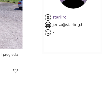
starling
jerka@starling.hr
-
1 pregleda