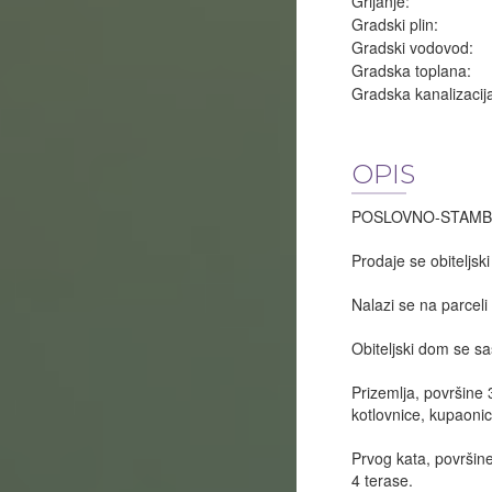
Grijanje:
Gradski plin:
Gradski vodovod:
Gradska toplana:
Gradska kanalizacij
OPIS
POSLOVNO-STAMBEN
Prodaje se obiteljsk
Nalazi se na parceli
Obiteljski dom se sas
Prizemlja, površine
kotlovnice, kupaonic
Prvog kata, površin
4 terase.