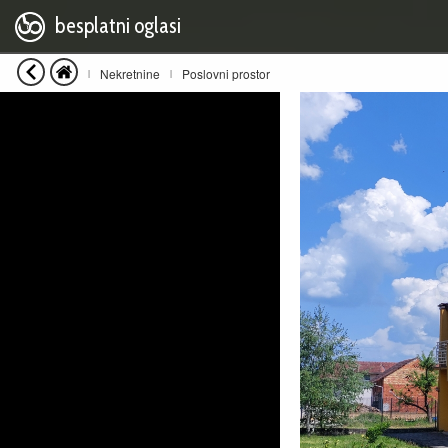
besplatni oglasi
Nekretnine
Poslovni prostor
|
|