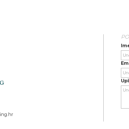
PO
Ime
Ema
Upi
ing.hr