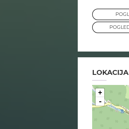
POGL
POGLED
LOKACIJA
+
-