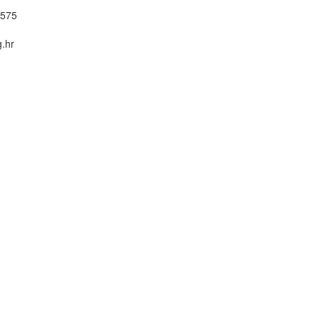
9575
g.hr