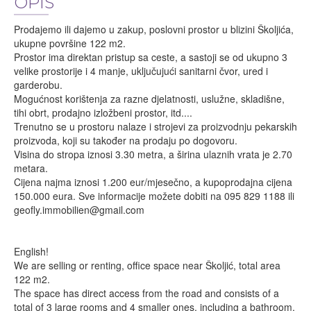
OPIS
Prodajemo ili dajemo u zakup, poslovni prostor u blizini Školjića,
ukupne površine 122 m2.
Prostor ima direktan pristup sa ceste, a sastoji se od ukupno 3
velike prostorije i 4 manje, uključujući sanitarni čvor, ured i
garderobu.
Mogućnost korištenja za razne djelatnosti, uslužne, skladišne,
tihi obrt, prodajno izložbeni prostor, itd....
Trenutno se u prostoru nalaze i strojevi za proizvodnju pekarskih
proizvoda, koji su također na prodaju po dogovoru.
Visina do stropa iznosi 3.30 metra, a širina ulaznih vrata je 2.70
metara.
Cijena najma iznosi 1.200 eur/mjesečno, a kupoprodajna cijena
150.000 eura. Sve informacije možete dobiti na 095 829 1188 ili
geofly.immobilien@gmail.com
English!
We are selling or renting, office space near Školjić, total area
122 m2.
The space has direct access from the road and consists of a
total of 3 large rooms and 4 smaller ones, including a bathroom,