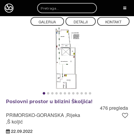
TOGG
NAVI
GALERIJA
DETALJI
KONTAKT
Poslovni prostor u blizini Školjića!
476 pregleda
PRIMORSKO-GORANSKA ,Rijeka
,Š koljić
22.09.2022