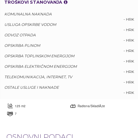
TROŠKOVI STANOVANJA
KOMUNALNA NAKNADA
- HRK
USLUGA OPSKRBE VODOM
- HRK
ODVOZ OTPADA
- HRK
OPSKRBA PLINOM
- HRK
OPSKRBA TOPLINSKOM ENERGIJOM
- HRK
OPSKRBA ELEKTRIČNOM ENERGIJOM
- HRK
TELEKOMUNIKACIJA, INTERNET, TV
- HRK
OSTALE USLUGE I NAKNADE
- HRK
125 m2
Radiona/SkladiÅ¡te
7
OSNOVNI PODACI