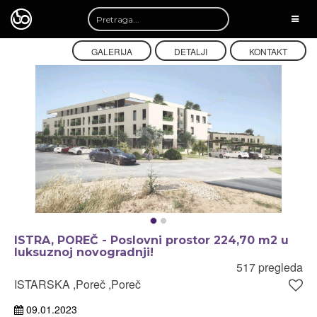
TOGG
NAVI
GALERIJA
DETALJI
KONTAKT
ISTRA, POREČ - Poslovni prostor 224,70 m2 u
luksuznoj novogradnji!
517 pregleda
ISTARSKA ,Poreč ,Poreč
09.01.2023