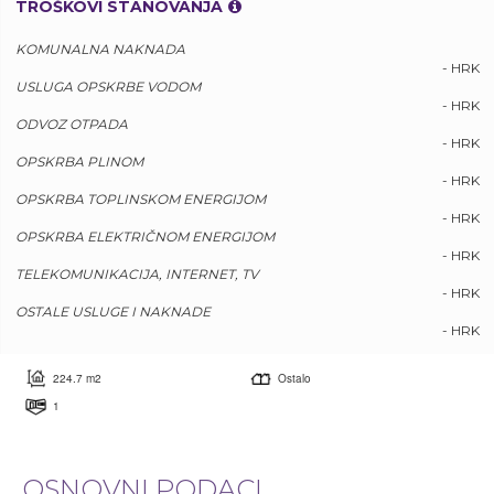
TROŠKOVI STANOVANJA
KOMUNALNA NAKNADA
- HRK
USLUGA OPSKRBE VODOM
- HRK
ODVOZ OTPADA
- HRK
OPSKRBA PLINOM
- HRK
OPSKRBA TOPLINSKOM ENERGIJOM
- HRK
OPSKRBA ELEKTRIČNOM ENERGIJOM
- HRK
TELEKOMUNIKACIJA, INTERNET, TV
- HRK
OSTALE USLUGE I NAKNADE
- HRK
224.7 m2
Ostalo
1
OSNOVNI PODACI