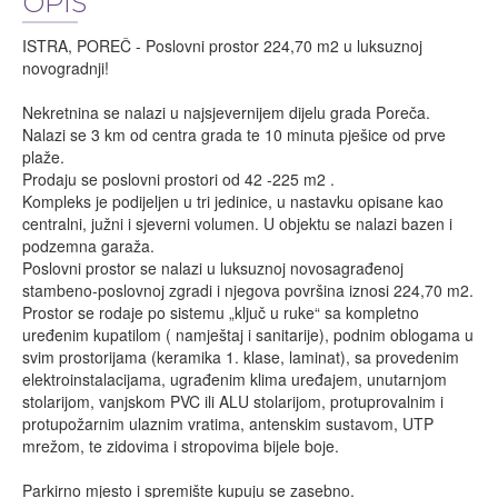
OPIS
ISTRA, POREČ - Poslovni prostor 224,70 m2 u luksuznoj
novogradnji!
Nekretnina se nalazi u najsjevernijem dijelu grada Poreča.
Nalazi se 3 km od centra grada te 10 minuta pješice od prve
plaže.
Prodaju se poslovni prostori od 42 -225 m2 .
Kompleks je podijeljen u tri jedinice, u nastavku opisane kao
centralni, južni i sjeverni volumen. U objektu se nalazi bazen i
podzemna garaža.
Poslovni prostor se nalazi u luksuznoj novosagrađenoj
stambeno-poslovnoj zgradi i njegova površina iznosi 224,70 m2.
Prostor se rodaje po sistemu „ključ u ruke“ sa kompletno
uređenim kupatilom ( namještaj i sanitarije), podnim oblogama u
svim prostorijama (keramika 1. klase, laminat), sa provedenim
elektroinstalacijama, ugrađenim klima uređajem, unutarnjom
stolarijom, vanjskom PVC ili ALU stolarijom, protuprovalnim i
protupožarnim ulaznim vratima, antenskim sustavom, UTP
mrežom, te zidovima i stropovima bijele boje.
Parkirno mjesto i spremište kupuju se zasebno.