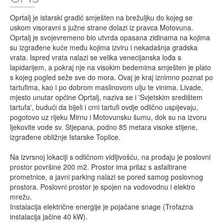
Oprtalj je istarski gradić smješten na brežuljku do kojeg se
uskom visoravni s južne strane dolazi iz pravca Motovuna.
Oprtalj je svojevremeno bio utvrda opasana zidinama na kojima
su izgrađene kuće među kojima izviru i nekadašnja gradska
vrata. Ispred vrata nalazi se velika venecijanska lođa s
lapidarijem, a pokraj nje na visokim bedemima smješten je plato
s kojeg pogled seže sve do mora. Ovaj je kraj iznimno poznat po
tartufima, kao i po dobrom maslinovom ulju te vinima. Livade,
mjesto unutar općine Oprtalj, naziva se i 'Svjetskim središtem
tartufa', budući da bijeli i crni tartufi ovdje odlično uspijevaju,
pogotovo uz rijeku Mirnu i Motovunsku šumu, dok su na izvoru
ljekovite vode sv. Stjepana, podno 85 metara visoke stijene,
izgrađene obližnje Istarske Toplice.
Na izvrsnoj lokaciji s odličnom vidljivošću, na prodaju je poslovni
prostor površine 200 m2. Prostor ima prilaz s asfaltirane
prometnice, a javni parking nalazi se pored samog poslovnog
prostora. Poslovni prostor je spojen na vodovodnu i elektro
mrežu.
Instalacija električne energije je pojačane snage (Trofazna
instalacija jačine 40 kW).