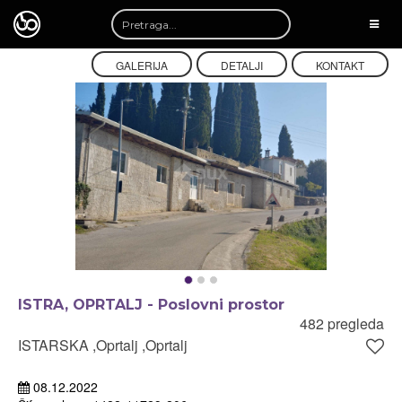
TOGG
NAVI
GALERIJA
DETALJI
KONTAKT
ISTRA, OPRTALJ - Poslovni prostor
482 pregleda
ISTARSKA ,Oprtalj ,Oprtalj
08.12.2022