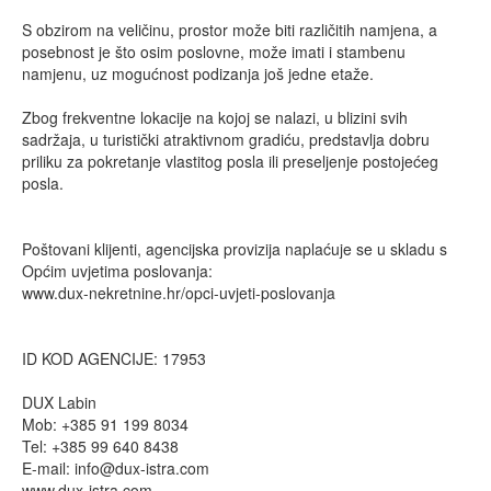
S obzirom na veličinu, prostor može biti različitih namjena, a
posebnost je što osim poslovne, može imati i stambenu
namjenu, uz mogućnost podizanja još jedne etaže.
Zbog frekventne lokacije na kojoj se nalazi, u blizini svih
sadržaja, u turistički atraktivnom gradiću, predstavlja dobru
priliku za pokretanje vlastitog posla ili preseljenje postojećeg
posla.
Poštovani klijenti, agencijska provizija naplaćuje se u skladu s
Općim uvjetima poslovanja:
www.dux-nekretnine.hr/opci-uvjeti-poslovanja
ID KOD AGENCIJE: 17953
DUX Labin
Mob: +385 91 199 8034
Tel: +385 99 640 8438
E-mail:
info@dux-istra.com
www.dux-istra.com