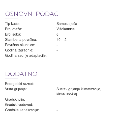
OSNOVNI PODACI
Tip kuće:
Samostojeća
Broj etaža:
Višekatnica
Broj soba:
6
Stambena površina:
40 m2
Površina okućnice:
-
Godina izgradnje:
-
Godina zadnje adaptacije:
-
DODATNO
Energetski razred:
-
Vrsta grijanja:
Sustav grijanja klimatizacije,
klima ureÄ‘aj
Gradski plin:
-
Gradski vodovod:
-
Gradska kanalizacija:
-