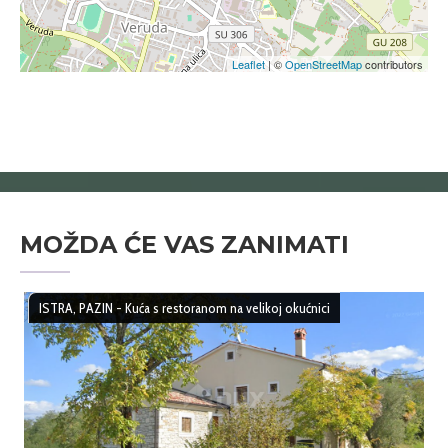
Leaflet
| ©
OpenStreetMap
contributors
MOŽDA ĆE VAS ZANIMATI
ISTRA, PAZIN - Kuća s restoranom na velikoj okućnici