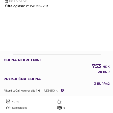
03.02.2023
Šifra oglasa: 212-8792-201
CIJENA NEKRETNINE
753
HRK
100 EUR
PROSJEČNA CIJENA
3 EUR/m2
Fiksni tečaj konverzije 1 € = 7,53450 kn
40 m2
-
Samostojeća
6