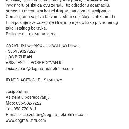
investitoru priliku da ovu zgradu, uz određenu adaptaciju,
pretvori u eventualni hostel ili apartmane za iznajmljivanje.
Centar grada vapi za takvom vrstom smještaja s obzirom da
Pula postaje sve poželjnije i traženo mjesto kako privremenog
tako i stalnog boravka.
Prilika je tu...na Vama je red...
ZA SVE INFORMACIJE ZVATI NA BROJ:
+385959027222
JOSIP ZUBAN
ASISTENT U POSREDOVANJU
josip.zuban@dogma-nekretnine.com
ID KOD AGENCIJE: IS1507325
Josip Zuban
Asistent u posredovanju
Mob: 095/902-7222
Tel: 052 770 811
E-mail:
josip.zuban@dogma-nekretnine.com
www.dogma-istra.com