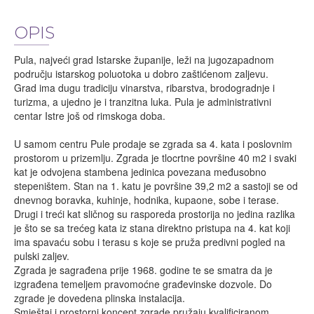
OPIS
Pula, najveći grad Istarske županije, leži na jugozapadnom
području istarskog poluotoka u dobro zaštićenom zaljevu.
Grad ima dugu tradiciju vinarstva, ribarstva, brodogradnje i
turizma, a ujedno je i tranzitna luka. Pula je administrativni
centar Istre još od rimskoga doba.
U samom centru Pule prodaje se zgrada sa 4. kata i poslovnim
prostorom u prizemlju. Zgrada je tlocrtne površine 40 m2 i svaki
kat je odvojena stambena jedinica povezana međusobno
stepeništem. Stan na 1. katu je površine 39,2 m2 a sastoji se od
dnevnog boravka, kuhinje, hodnika, kupaone, sobe i terase.
Drugi i treći kat sličnog su rasporeda prostorija no jedina razlika
je što se sa trećeg kata iz stana direktno pristupa na 4. kat koji
ima spavaću sobu i terasu s koje se pruža predivni pogled na
pulski zaljev.
Zgrada je sagrađena prije 1968. godine te se smatra da je
izgrađena temeljem pravomoćne građevinske dozvole. Do
zgrade je dovedena plinska instalacija.
Smještaj i prostorni koncept zgrade pružaju kvalificiranom