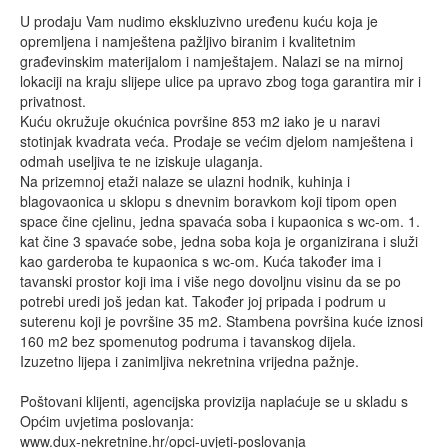
U prodaju Vam nudimo ekskluzivno uređenu kuću koja je
opremljena i namještena pažljivo biranim i kvalitetnim
građevinskim materijalom i namještajem. Nalazi se na mirnoj
lokaciji na kraju slijepe ulice pa upravo zbog toga garantira mir i
privatnost.
Kuću okružuje okućnica površine 853 m2 iako je u naravi
stotinjak kvadrata veća. Prodaje se većim djelom namještena i
odmah useljiva te ne iziskuje ulaganja.
Na prizemnoj etaži nalaze se ulazni hodnik, kuhinja i
blagovaonica u sklopu s dnevnim boravkom koji tipom open
space čine cjelinu, jedna spavaća soba i kupaonica s wc-om. 1.
kat čine 3 spavaće sobe, jedna soba koja je organizirana i služi
kao garderoba te kupaonica s wc-om. Kuća također ima i
tavanski prostor koji ima i više nego dovoljnu visinu da se po
potrebi uredi još jedan kat. Također joj pripada i podrum u
suterenu koji je površine 35 m2. Stambena površina kuće iznosi
160 m2 bez spomenutog podruma i tavanskog dijela.
Izuzetno lijepa i zanimljiva nekretnina vrijedna pažnje.
Poštovani klijenti, agencijska provizija naplaćuje se u skladu s
Općim uvjetima poslovanja:
www.dux-nekretnine.hr/opci-uvjeti-poslovanja