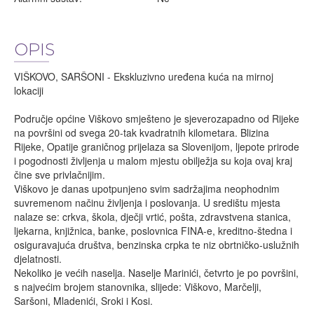
OPIS
VIŠKOVO, SARŠONI - Ekskluzivno uređena kuća na mirnoj
lokaciji
Područje općine Viškovo smješteno je sjeverozapadno od Rijeke
na površini od svega 20-tak kvadratnih kilometara. Blizina
Rijeke, Opatije graničnog prijelaza sa Slovenijom, ljepote prirode
i pogodnosti življenja u malom mjestu obilježja su koja ovaj kraj
čine sve privlačnijim.
Viškovo je danas upotpunjeno svim sadržajima neophodnim
suvremenom načinu življenja i poslovanja. U središtu mjesta
nalaze se: crkva, škola, dječji vrtić, pošta, zdravstvena stanica,
ljekarna, knjižnica, banke, poslovnica FINA-e, kreditno-štedna i
osiguravajuća društva, benzinska crpka te niz obrtničko-uslužnih
djelatnosti.
Nekoliko je većih naselja. Naselje Marinići, četvrto je po površini,
s najvećim brojem stanovnika, slijede: Viškovo, Marčelji,
Saršoni, Mladenići, Sroki i Kosi.