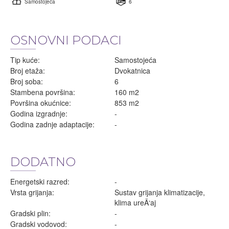
Samostojeća
6
OSNOVNI PODACI
Tip kuće:
Samostojeća
Broj etaža:
Dvokatnica
Broj soba:
6
Stambena površina:
160 m2
Površina okućnice:
853 m2
Godina izgradnje:
-
Godina zadnje adaptacije:
-
DODATNO
Energetski razred:
-
Vrsta grijanja:
Sustav grijanja klimatizacije,
klima ureÄ‘aj
Gradski plin:
-
Gradski vodovod:
-