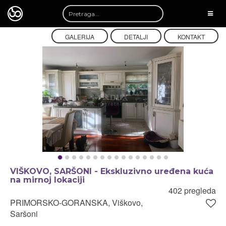
TOGG
NAVI
GALERIJA
DETALJI
KONTAKT
VIŠKOVO, SARŠONI - Ekskluzivno uređena kuća
na mirnoj lokaciji
402 pregleda
PRIMORSKO-GORANSKA, Viškovo,
Saršoni