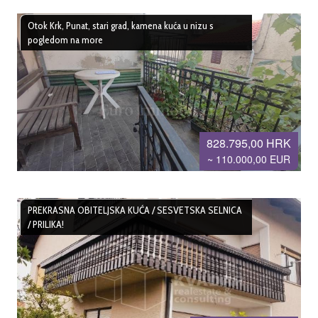
Otok Krk, Punat, stari grad, kamena kuća u nizu s
pogledom na more
828.795,00 HRK
~ 110.000,00 EUR
PREKRASNA OBITELJSKA KUĆA / SESVETSKA SELNICA
/ PRILIKA!