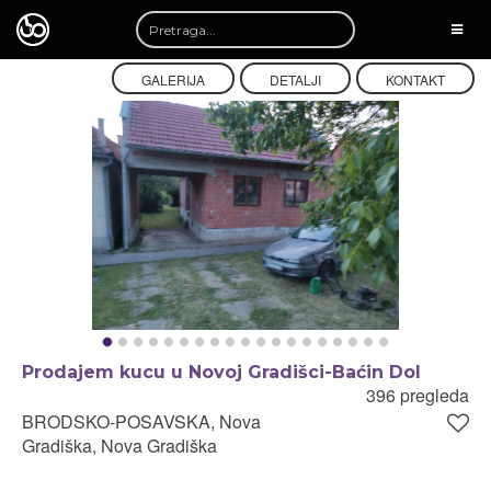
TOGG
NAVI
GALERIJA
DETALJI
KONTAKT
Prodajem kucu u Novoj Gradišci-Baćin Dol
396 pregleda
BRODSKO-POSAVSKA, Nova
Gradiška, Nova Gradiška