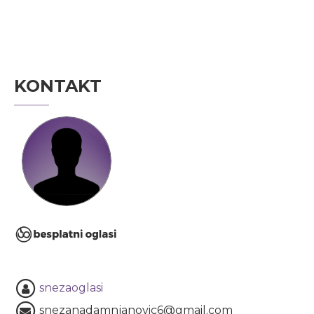
KONTAKT
snezaoglasi
snezanadamnjanovic6@gmail.com