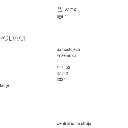
37 m2
4
PODACI
Samostojeća
Prizemnica
4
117 m2
37 m2
2024
acije:
-
-
Centralno na struju