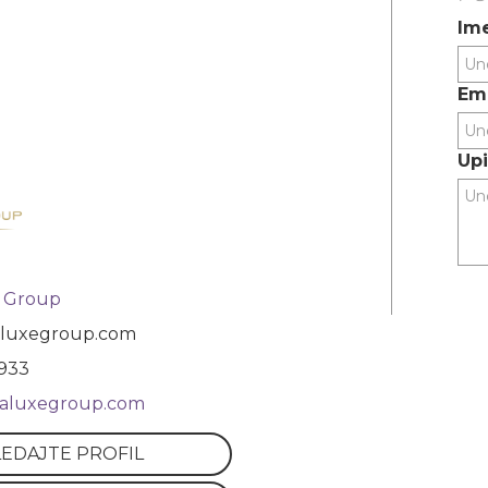
Ime
Ema
Upi
e Group
aluxegroup.com
933
phaluxegroup.com
EDAJTE PROFIL