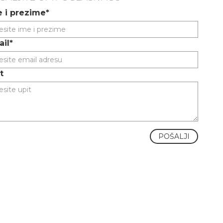
 i prezime*
il*
t
POŠALJI