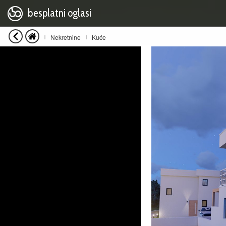
besplatni oglasi
Nekretnine
Kuće
|
|