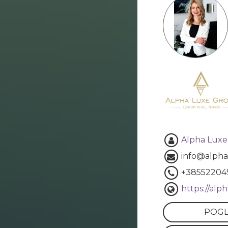
Alpha Lux
info@alph
+38552204
https://al
POGL