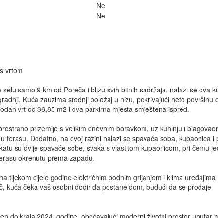
Ne
Ne
 s vrtom
selu samo 9 km od Poreča i blizu svih bitnih sadržaja, nalazi se ova k
zgradnji. Kuća zauzima srednji položaj u nizu, pokrivajući neto površinu
godan vrt od 36,85 m2 i dva parkirna mjesta smještena ispred.
prostrano prizemlje s velikim dnevnim boravkom, uz kuhinju i blagovaon
u terasu. Dodatno, na ovoj razini nalazi se spavaća soba, kupaonica i 
atu su dvije spavaće sobe, svaka s vlastitom kupaonicom, pri čemu j
 terasu okrenutu prema zapadu.
a tijekom cijele godine električnim podnim grijanjem i klima uređajima
juč, kuća čeka vaš osobni dodir da postane dom, budući da se prodaje
đen do kraja 2024. godine, obećavajući moderni životni prostor unutar 