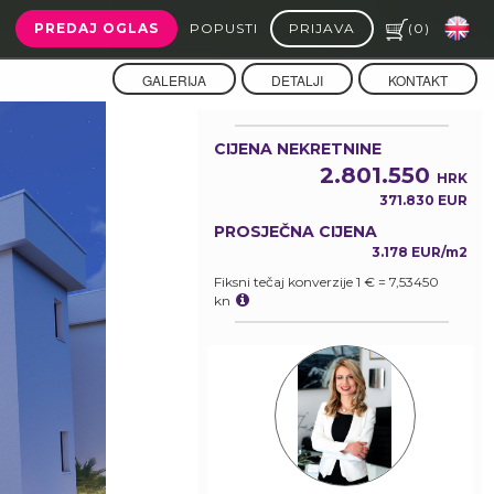
PREDAJ OGLAS
POPUSTI
PRIJAVA
(
0
)
GALERIJA
DETALJI
KONTAKT
CIJENA NEKRETNINE
2.801.550
HRK
371.830 EUR
PROSJEČNA CIJENA
3.178 EUR/m2
Fiksni tečaj konverzije 1 € = 7,53450
kn