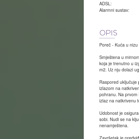
ADSL:
Alarmni sustav:
OPIS
Poreč - Kuća u nizu
Smještena u mirnom 
koja je trenutno u i
m2. Uz nju dolazi u
Raspored uključuje 
izlazom na natkriven
pohranu. Na prvom k
izlaz na natkrivenu
Udobnost je osiguran
sobi. Nudi se na kl
nenamještena.
Završetak je predvi