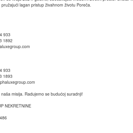
 pružajući lagan pristup živahnom životu Poreča.
04 933
63 1892
aluxegroup.com
04 933
63 1893
lphaluxegroup.com
e naša misija. Radujemo se budućoj suradnji!
UP NEKRETNINE
2486