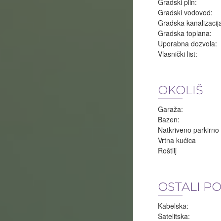
Gradski plin:
Gradski vodovod:
Gradska kanalizacij
Gradska toplana:
Uporabna dozvola:
Vlasnički list:
OKOLIŠ
Garaža:
Bazen:
Natkriveno parkirno
Vrtna kućica
Roštilj
OSTALI P
Kabelska:
Satelitska: