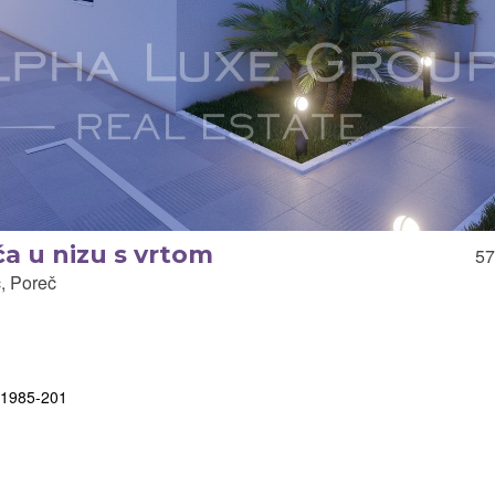
ća u nizu s vrtom
57
, Poreč
-11985-201