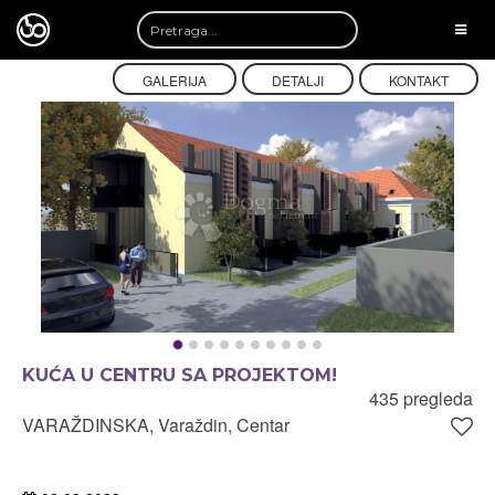
TOGG
NAVI
GALERIJA
DETALJI
KONTAKT
KUĆA U CENTRU SA PROJEKTOM!
435 pregleda
VARAŽDINSKA, Varaždin, Centar