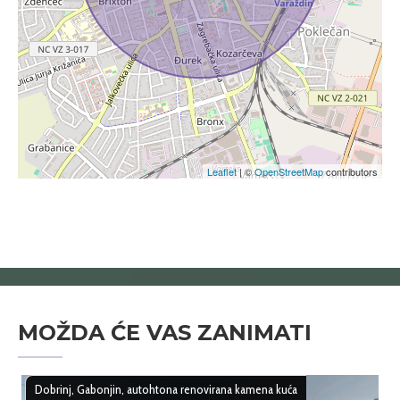
Leaflet
| ©
OpenStreetMap
contributors
MOŽDA ĆE VAS ZANIMATI
Dobrinj, Gabonjin, autohtona renovirana kamena kuća